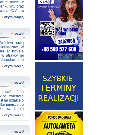
się z: salonu z
zienki, WC oraz
ienna PCV, na
wa, a w jednym
+
czytaj więcej
w którym mieści
n wokół bloku
leni. Atutem
oła podstawowa,
 ]
+
rozwiń
MZK. Na osiedlu
ędzenia czasu
 Państwu nową
skiej zapewnia
 Koniaczów. W
ia wynosi: 364
84 ar Istnieje
wcześniejszym
 w atrakcyjnej
Przedstawiona
 Jarosławia do
z ma charakter
 5 km (około 10
na podstawie
+
czytaj więcej
iami. Okolica
ją się sklepy,
azd do działek
+
rozwiń
alizacja â na
i: 12 000 zł/ar
tować ofertę
i o powierzchni
ice, zaledwie
ość zobaczenia
st na działce o
Przedstawiona
ylko miejsce do
z ma charakter
zy prowadzenia
na podstawie
dla dzieci, sad
+
czytaj więcej
ł wybudowany w
a konstrukcja i
ę jako miejsce
ć dostosowania
+
rozwiń
e znajduje się