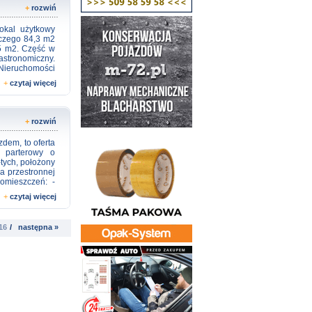
trady i stref
+
rozwiń
kt w sprawie
dyt na zakup
okal użytkowy
trakcyjnego
 czego 84,3 m2
tnie sprawdzą
 5 m2. Część w
d 20 banków, a
stronomiczny.
edytu. AGENT
Nieruchomości
agentrzeszow
5 144 PEŁNA I
+
czytaj więcej
 mogą podlegać
 ADRESEM:
acji uzyska
jny i został
ć niniejszego
+
rozwiń
zdem, to oferta
 parterowy o
-tych, położony
a przestronnej
omieszczeń: -
nica pod całym
+
czytaj więcej
 - Konstrukcja
dpiwniczony. -
ia: - energia
16
/
następna »
Wszystkie media
dzona. - Wjazd
ka wodnego lub
 - W centrum
zędu Gminy. -
raków. - szybki
b szukających
na z zapleczem
iwersyteckiego