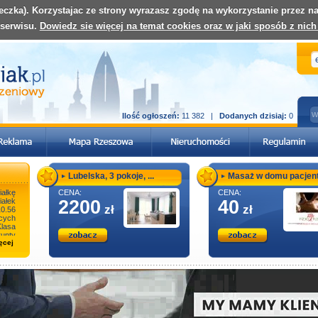
teczka). Korzystajac ze strony wyrazasz zgodę na wykorzystanie przez 
 serwisu.
Dowiedz sie więcej na temat cookies oraz w jaki sposób z nich
Ilość ogłoszeń:
11 382 |
Dodanych dzisiaj:
0
Lubelska, 3 pokoje, ...
Masaż w domu pacjent 
ałkę
CENA:
CENA:
iałek
2200
40
zł
zł
10.56
cych
Klasa
nty
ęcej