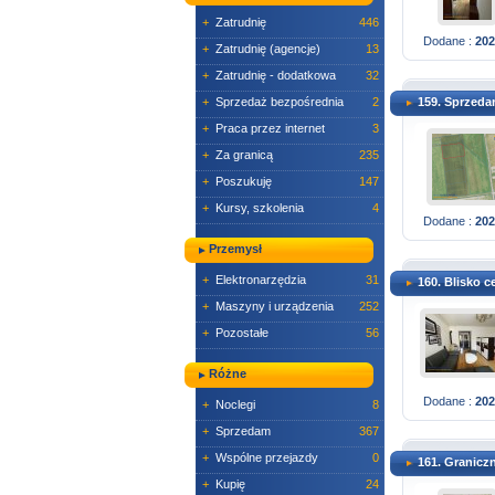
+
Zatrudnię
446
Dodane :
202
+
Zatrudnię (agencje)
13
+
Zatrudnię - dodatkowa
32
+
Sprzedaż bezpośrednia
2
159. Sprzeda
+
Praca przez internet
3
+
Za granicą
235
+
Poszukuję
147
+
Kursy, szkolenia
4
Dodane :
202
Przemysł
+
Elektronarzędzia
31
160. Blisko 
+
Maszyny i urządzenia
252
+
Pozostałe
56
Różne
Dodane :
202
+
Noclegi
8
+
Sprzedam
367
+
Wspólne przejazdy
0
161. Graniczn
+
Kupię
24