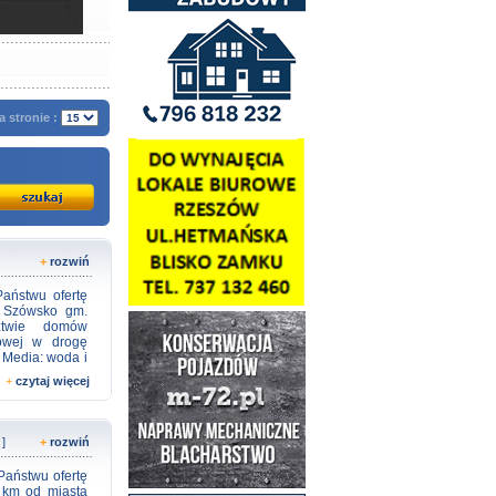
a stronie :
+
rozwiń
aństwu ofertę
i Szówsko gm.
ztwie domów
towej w drogę
 Media: woda i
 nieruchomości
+
czytaj więcej
scu, w pobliżu
a nieruchomość
 nieruchomości
ialna zawodowo
 ]
+
rozwiń
eniu przepisów
nieruchomości
aństwu ofertę
ntaktu pod nr
 km od miasta