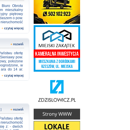
tronny hol oraz
 Biuro Obrotu
eroba, co daje
om mieszkalny
 pracy zdalnej
cyjny piętrowy
zeb przyszłych
ddaszem o pow.
u, obejmujące
 nieruchomość
zanie zapewnia
. Na parterze
+
czytaj więcej
ciem do ogrodu,
ółpiętrze jest
aś dwa pokoje,
ada użytkowe
+
rozwiń
alon z aneksem
t we wszystkie
aństwu ofertę
ną, okna nowe
 Sieniawy pow.
lone na dom i
dowy, położone
e się również
ieogrodzone, w
tóra w okresie
 ara do 14 ar.
iałce znajduje
k. 70 m. Cena
obne. Wjazd na
+
czytaj więcej
ym i spokojnym
wielkim miastem
a Nadsaniem, w
łoka. Istnieje
zym ustaleniu
zycja nie jest
informacyjny.
e oświadczeń
 ]
+
rozwiń
35 125 205 - 16
aństwu ofertę
a nieruchomość
się z: - dwóch