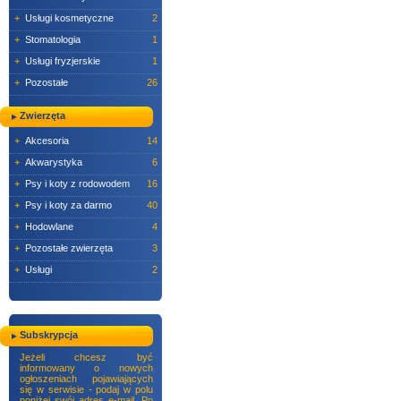
+
Usługi kosmetyczne
2
+
Stomatologia
1
+
Usługi fryzjerskie
1
+
Pozostałe
26
Zwierzęta
+
Akcesoria
14
+
Akwarystyka
6
+
Psy i koty z rodowodem
16
+
Psy i koty za darmo
40
+
Hodowlane
4
+
Pozostałe zwierzęta
3
+
Usługi
2
Subskrypcja
Jeżeli chcesz być
informowany o nowych
ogłoszeniach pojawiających
się w serwisie - podaj w polu
poniżej swój adres e-mail. Po