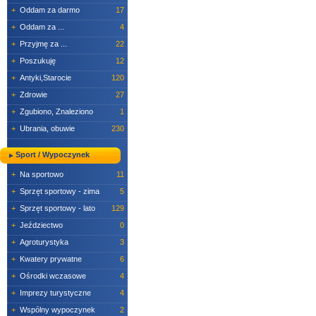
+
Oddam za darmo
17
+
Oddam za ...
4
+
Przyjmę za ...
22
+
Poszukuję
12
+
Antyki,Starocie
120
+
Zdrowie
27
+
Zgubiono, Znaleziono
1
+
Ubrania, obuwie
230
Sport / Wypoczynek
+
Na sportowo
11
+
Sprzęt sportowy - zima
5
+
Sprzęt sportowy - lato
129
+
Jeździectwo
0
+
Agroturystyka
3
+
Kwatery prywatne
6
+
Ośrodki wczasowe
4
+
Imprezy turystyczne
4
+
Wspólny wypoczynek
2