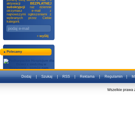
aktywacji
BEZPŁATNEJ
subskrypcji
raz dziennie
otrzymasz e-mail z
najnowszymi ogłoszeniami z
wybranych przez Ciebie
kategorii.
+
wyślij
Polecamy
Dodaj
|
Szukaj
|
RSS
|
Reklama
|
Regulamin
|
M
Wszelkie prawa 