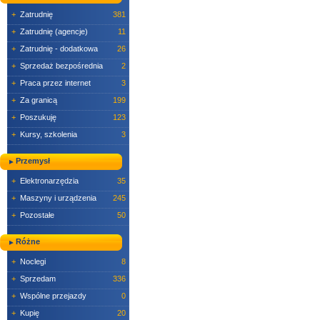
+
Zatrudnię
381
+
Zatrudnię (agencje)
11
+
Zatrudnię - dodatkowa
26
+
Sprzedaż bezpośrednia
2
+
Praca przez internet
3
+
Za granicą
199
+
Poszukuję
123
+
Kursy, szkolenia
3
Przemysł
+
Elektronarzędzia
35
+
Maszyny i urządzenia
245
+
Pozostałe
50
Różne
+
Noclegi
8
+
Sprzedam
336
+
Wspólne przejazdy
0
+
Kupię
20