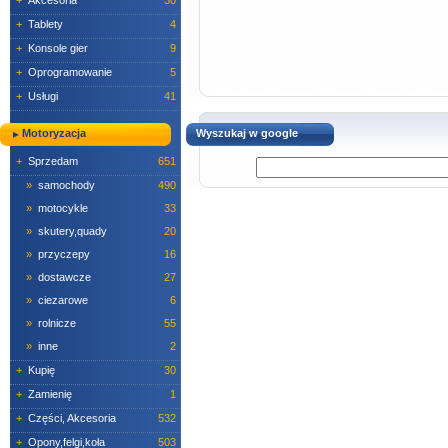
+
Akcesoria
30
+
Tablety
4
+
Konsole gier
9
+
Oprogramowanie
5
+
Usługi
41
Motoryzacja
Wyszukaj w google
+
Sprzedam
651
»
samochody
490
»
motocykle
33
»
skutery,quady
20
»
przyczepy
16
»
dostawcze
27
»
ciezarowe
6
»
rolnicze
55
»
inne
2
+
Kupię
30
+
Zamienię
1
+
Części, Akcesoria
532
+
Opony,felgi,koła
503