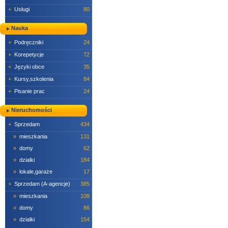
+
Usługi
80
Nauka
+
Podręczniki
24
+
Korepetycje
72
+
Języki obce
35
+
Kursy,szkolenia
84
+
Pisanie prac
24
Nieruchomości
+
Sprzedam
434
»
mieszkania
131
»
domy
62
»
dzialki
184
»
lokale,garaże
17
+
Sprzedam (A-agencje)
385
»
mieszkania
108
»
domy
86
»
dzialki
154