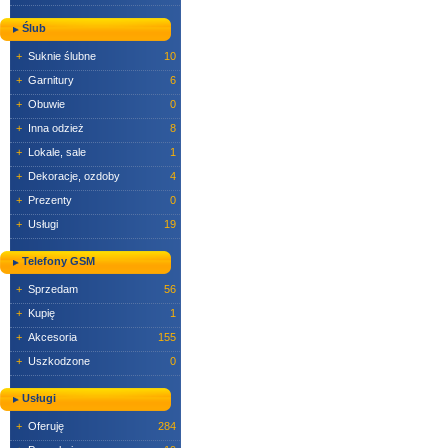
Ślub
+
Suknie ślubne
10
+
Garnitury
6
+
Obuwie
0
+
Inna odzież
8
+
Lokale, sale
1
+
Dekoracje, ozdoby
4
+
Prezenty
0
+
Usługi
19
Telefony GSM
+
Sprzedam
56
+
Kupię
1
+
Akcesoria
155
+
Uszkodzone
0
Usługi
+
Oferuję
284