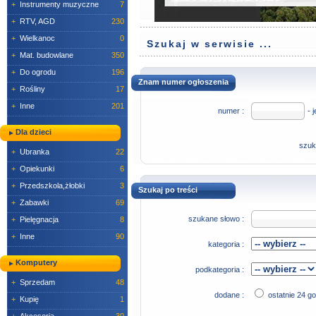
+
Instrumenty muzyczne
7
+
RTV, AGD
230
+
Wielkanoc
0
Szukaj w serwisie ...
+
Mat. budowlane
350
+
Do ogrodu
196
Znam numer ogłoszenia
+
Rośliny
17
+
Inne
201
numer :
- j
Dla dzieci
szuk
+
Ubranka
22
+
Opiekunki
6
+
Przedszkola,żłobki
3
Szukaj po treści
+
Zabawki
69
szukane słowo :
+
Pielęgnacja
8
+
Inne
90
kategoria :
Komputery
podkategoria :
+
Sprzedam
48
dodane :
ostatnie 24 g
+
Kupię
1