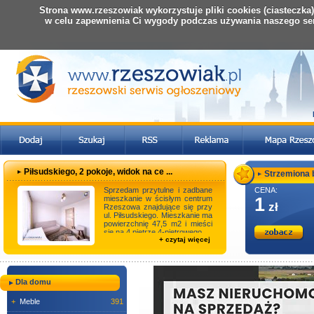
Strona www.rzeszowiak wykorzystuje pliki cookies (ciasteczka
w celu zapewnienia Ci wygody podczas używania naszego se
Piłsudskiego, 2 pokoje, widok na ce ...
Strzemiona b
Sprzedam przytulne i zadbane
CENA:
mieszkanie w ścisłym centrum
1
zł
Rzeszowa znajdujące się przy
ul. Piłsudskiego. Mieszkanie ma
powierzchnię 47,5 m2 i mieści
się na 4 piętrze 4-piętrowego ...
+ czytaj więcej
Dla domu
+
Meble
391