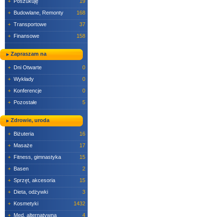
+
Poszukuję
19
+
Budowlane, Remonty
168
+
Transportowe
37
+
Finansowe
158
Zapraszam na
+
Dni Otwarte
0
+
Wykłady
0
+
Konferencje
0
+
Pozostałe
5
Zdrowie, uroda
+
Biżuteria
16
+
Masaże
17
+
Fitness, gimnastyka
15
+
Basen
2
+
Sprzęt, akcesoria
15
+
Dieta, odżywki
3
+
Kosmetyki
1432
+
Med. alternatywna
4