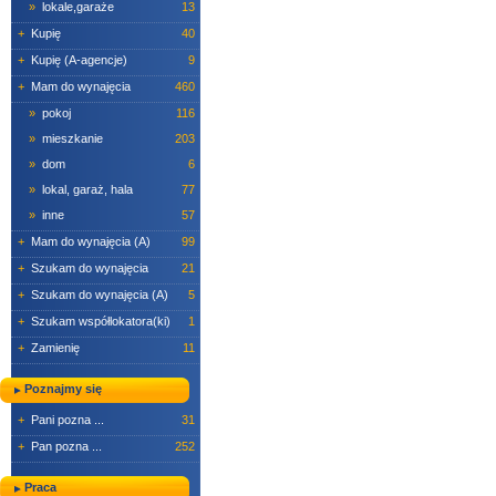
»
lokale,garaże
13
+
Kupię
40
+
Kupię (A-agencje)
9
+
Mam do wynajęcia
460
»
pokoj
116
»
mieszkanie
203
»
dom
6
»
lokal, garaż, hala
77
»
inne
57
+
Mam do wynajęcia (A)
99
+
Szukam do wynajęcia
21
+
Szukam do wynajęcia (A)
5
+
Szukam współlokatora(ki)
1
+
Zamienię
11
Poznajmy się
+
Pani pozna ...
31
+
Pan pozna ...
252
Praca