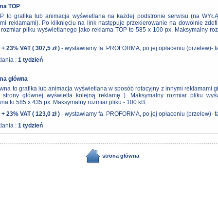
ama TOP
 to grafika lub animacja wyświetlana na każdej podstronie serwisu (na WY
nymi reklamami). Po kliknięciu na link następuje przekierowanie na dowolnie zdef
rozmiar pliku wyświetlanego jako reklama TOP to 585 x 100 px. Maksymalny rozm
 + 23% VAT ( 307,5 zł )
- wystawiamy fa. PROFORMA, po jej opłaceniu (przelew)- fa
lania :
1 tydzień
ama główna
na to grafika lub animacja wyświetlana w sposób rotacyjny z innymi reklamami 
 strony głównej wyświetla kolejną reklamę ). Maksymalny rozmiar pliku wyś
na to 585 x 435 px. Maksymalny rozmiar pliku - 100 kB.
 + 23% VAT ( 123,0 zł )
- wystawiamy fa. PROFORMA, po jej opłaceniu (przelew)- fa
lania :
1 tydzień
strona główna