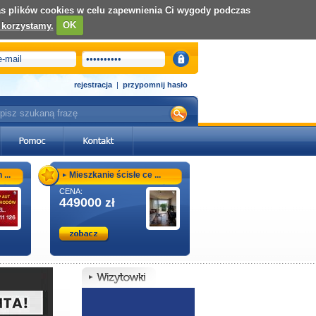
nas plików cookies w celu zapewnienia Ci wygody podczas
 korzystamy.
OK
rejestracja
|
przypomnij hasło
...
Mieszkanie ścisłe ce ...
CENA:
449000
zł