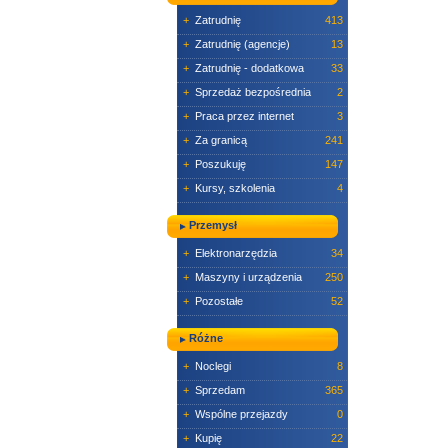
+
Zatrudnię
413
+
Zatrudnię (agencje)
13
+
Zatrudnię - dodatkowa
33
+
Sprzedaż bezpośrednia
2
+
Praca przez internet
3
+
Za granicą
241
+
Poszukuję
147
+
Kursy, szkolenia
4
Przemysł
+
Elektronarzędzia
34
+
Maszyny i urządzenia
250
+
Pozostałe
52
Różne
+
Noclegi
8
+
Sprzedam
365
+
Wspólne przejazdy
0
+
Kupię
22