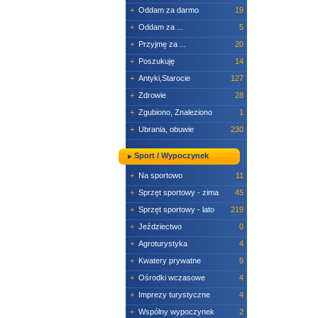
+
Oddam za darmo
19
+
Oddam za ...
5
+
Przyjmę za ...
20
+
Poszukuję
14
+
Antyki,Starocie
127
+
Zdrowie
28
+
Zgubiono, Znaleziono
1
+
Ubrania, obuwie
230
Sport / Wypoczynek
+
Na sportowo
11
+
Sprzęt sportowy - zima
45
+
Sprzęt sportowy - lato
219
+
Jeździectwo
0
+
Agroturystyka
4
+
Kwatery prywatne
9
+
Ośrodki wczasowe
4
+
Imprezy turystyczne
4
+
Wspólny wypoczynek
2