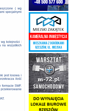
ieszczone ( wg
iami specjalnymi
 wg kolejności :
a na wszystkich
i jest losowa i
rzekracza ilość
w formacie SWF.
 przekierowanie
VAT.