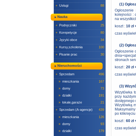
(1) Ogłos
+
Usługi
88
Ogłoszenie 
kolejności :
Nauka
na wszystkic
+
Podręczniki
25
koszt :
10 zł 
+
Korepetycje
80
czas wyświet
+
Języki obce
34
(2) Ogłos
+
Kursy,szkolenia
100
Ogłoszenie d
+
Pisanie prac
30
dnia+specja
stronach se
Nieruchomości
koszt :
20 zł 
+
Sprzedam
496
czas wyświet
»
mieszkania
167
(3) Wizyt
»
domy
73
Wizytówka to
»
dzialki
191
przy każdym
dostępnego m
»
lokale,garaże
21
Wizytówką m
Maksymalny r
+
Sprzedam (A-agencje)
439
po kliknięci
»
mieszkania
126
koszt :
60 zł 
»
domy
93
czas wyświet
»
dzialki
179