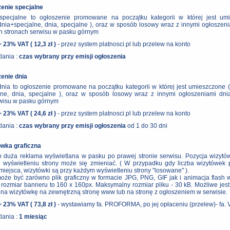
zenie specjalne
specjalne to ogłoszenie promowane na początku kategorii w której jest um
 dnia+specjalne, dnia, specjalne ), oraz w sposób losowy wraz z innymi ogłoszen
h stronach serwisu w pasku górnym
+ 23% VAT ( 12,3 zł )
- przez system platnosci.pl lub przelew na konto
lania :
czas wybrany przy emisji ogłoszenia
zenie dnia
nia to ogłoszenie promowane na początku kategorii w której jest umieszczone (
lne, dnia, specjalne ), oraz w sposób losowy wraz z innymi ogłoszeniami dni
rwisu w pasku górnym
+ 23% VAT ( 24,6 zł )
- przez system platnosci.pl lub przelew na konto
lania :
czas wybrany przy emisji ogłoszenia
od 1 do 30 dni
ówka graficzna
 duża reklama wyświetlana w pasku po prawej stronie serwisu. Pozycja wizytówk
 wyświetleniu strony może się zmieniać. ( W przypadku gdy liczba wizytówek p
iejsca, wizytówki są przy każdym wyświetleniu strony "losowane" ).
oże być zarówno plik graficzny w formacie JPG, PNG, GIF jak i animacja flash 
ozmiar banneru to 160 x 160px. Maksymalny rozmiar pliku - 30 kB. Możliwe jest
u na wizytówkę na zewnętrzną stronę www lub na stronę z ogłoszeniem w serwisie.
+ 23% VAT ( 73,8 zł )
- wystawiamy fa. PROFORMA, po jej opłaceniu (przelew)- fa. 
lania :
1 miesiąc