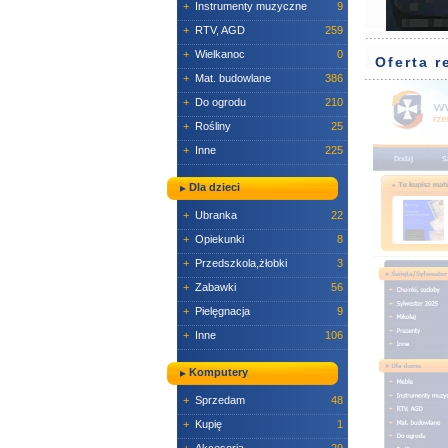
+
Instrumenty muzyczne
9
+
RTV, AGD
259
+
Wielkanoc
0
Oferta 
+
Mat. budowlane
386
+
Do ogrodu
210
+
Rośliny
25
+
Inne
225
Dla dzieci
+
Ubranka
22
+
Opiekunki
8
+
Przedszkola,żłobki
3
+
Zabawki
56
+
Pielęgnacja
9
+
Inne
106
Komputery
+
Sprzedam
48
+
Kupię
1