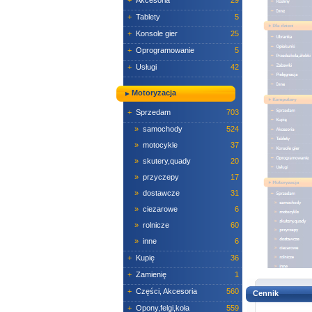
+
Akcesoria
29
+
Tablety
5
+
Konsole gier
25
+
Oprogramowanie
5
+
Usługi
42
Motoryzacja
+
Sprzedam
703
»
samochody
524
»
motocykle
37
»
skutery,quady
20
»
przyczepy
17
»
dostawcze
31
»
ciezarowe
6
»
rolnicze
60
»
inne
6
+
Kupię
36
+
Zamienię
1
+
Części, Akcesoria
560
Cennik
+
Opony,felgi,koła
559