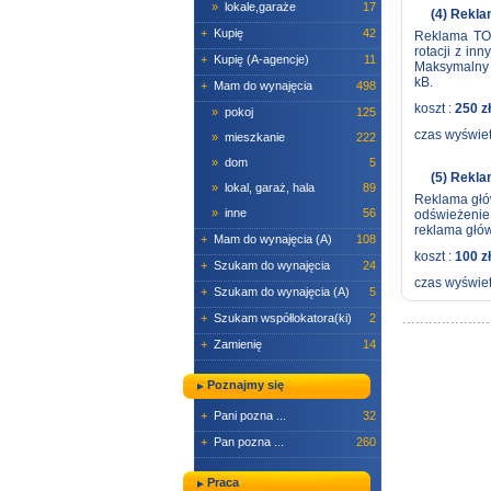
»
lokale,garaże
17
(4) Rekl
+
Kupię
42
Reklama TOP
rotacji z in
+
Kupię (A-agencje)
11
Maksymalny 
kB.
+
Mam do wynajęcia
498
koszt :
250 zł
»
pokoj
125
czas wyświet
»
mieszkanie
222
»
dom
5
(5) Rekl
»
lokal, garaż, hala
89
Reklama głów
»
inne
56
odświeżenie
reklama głów
+
Mam do wynajęcia (A)
108
koszt :
100 zł
+
Szukam do wynajęcia
24
czas wyświet
+
Szukam do wynajęcia (A)
5
+
Szukam współlokatora(ki)
2
+
Zamienię
14
Poznajmy się
+
Pani pozna ...
32
+
Pan pozna ...
260
Praca