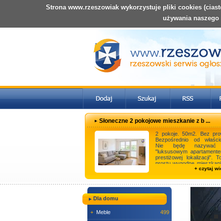
Strona www.rzeszowiak wykorzystuje pliki cookies (cias
używania naszego
Słoneczne 2 pokojowe mieszkanie z b ...
2 pokoje. 50m2. Bez prow
Bezpośrednio od właścici
Nie będę nazywać
"luksusowym apartament
prestiżowej lokalizacji". 
prostu wygodne mieszkani
+ czytaj wi
normalnego ż ...
Dla domu
+
Meble
499