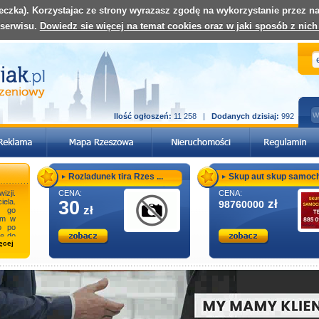
teczka). Korzystajac ze strony wyrazasz zgodę na wykorzystanie przez 
 serwisu.
Dowiedz sie więcej na temat cookies oraz w jaki sposób z nich
Ilość ogłoszeń:
11 258 |
Dodanych dzisiaj:
992
Rozladunek tira Rzes ...
Skup aut skup samoch 
izji.
CENA:
CENA:
ela.
30
zł
98760000
zł
 go
em w
To po
e do
ęcej