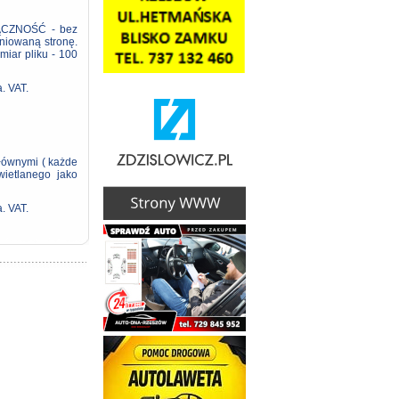
ŁĄCZNOŚĆ - bez
iniowaną stronę.
iar pliku - 100
. VAT.
głównymi ( każde
wietlanego jako
. VAT.