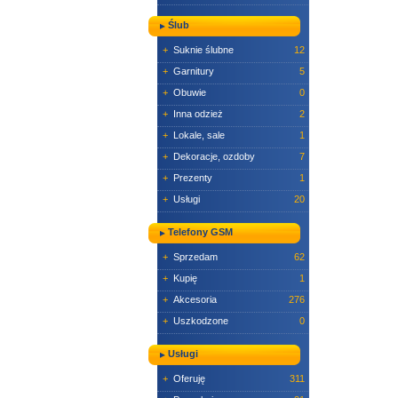
Ślub
+
Suknie ślubne
12
+
Garnitury
5
+
Obuwie
0
+
Inna odzież
2
+
Lokale, sale
1
+
Dekoracje, ozdoby
7
+
Prezenty
1
+
Usługi
20
Telefony GSM
+
Sprzedam
62
+
Kupię
1
+
Akcesoria
276
+
Uszkodzone
0
Usługi
+
Oferuję
311