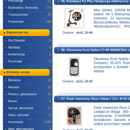
+
Poszukuję
23
55. Kamikaze K1 Plus Hulajnoga elektryczna -
więcej energii i łado
+
Budowlane, Remonty
174
ładowanie dzięki PD 
Moc silnika: 1000W M
baterii: 48 V Maksym
Charge 4.0, które poz
+
Transportowe
45
hamulca: 2x Tarczow
baterię do 100% nawe
+
Finansowe
166
Bezszczotkowy Wielko
dzięki wysokiej mocy 
Wodoodporność: IP
Zawieszenie: spręż
USB-C i USB-A â któ
Zapraszam na
Dodane :
dziś, 10:44
1250x226x580 mm (zło
dwa wejścia umożliwi
tabletów Ma wszechs
+
Dni Otwarte
0
zarówno nowoczesnych
+
Wykłady
0
56. Obudowa front Nokia C3-00 NIEBIESKA (
+
Konferencje
0
Obudowa front Nokia 
+
Pozostałe
5
Domaru) 35-025 Rzes
przybyciem o kontakt 
sklepu.
Zdrowie, uroda
+
Biżuteria
16
Dodane :
dziś, 10:43
+
Masaże
15
+
Fitness, gimnastyka
15
57. Kask rowerowy Abus Urban-I 3.0 r. M 52-
+
Basen
1
Kask rowerowy Abus U
+
Sprzęt, akcesoria
17
zastępcze Waga: 300 
+
Dieta, odżywki
5
producenta: 4-AH868
dodatkowe: daszek, e
+
Kosmetyki
1429
siatka przeciwko owad
restel.pl
Jagiellońska 
+
Med. alternatywna
3
Dodane :
dziś, 10:43