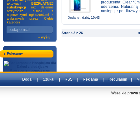
powietrza). 4. Ponow
producenta: Clear *3m
aktywacji
BEZPŁATNEJ
godziny. Pełną wytrzy
uderzenia. Naturalną 
subskrypcji
raz dziennie
Nie stosować do napr
następuje po dłuższym
otrzymasz e-mail z
najnowszymi ogłoszeniami z
ognia. Trzymać z dala
proces.
Dodane :
dziś, 10:43
wybranych przez Ciebie
kategorii.
Strona 3 z 26
«
+
wyślij
Polecamy
Dodaj
|
Szukaj
|
RSS
|
Reklama
|
Regulamin
|
M
Wszelkie prawa 