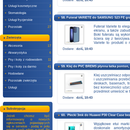
Pn-Pt: 10-17 Prosimy
oferowanego towaru na
+
Usługi kosmetyczne
2
+
Stomatologia
1
58. Futerał VARIETE do SAMSUNG S23 FE gr
+
Usługi fryzjerskie
1
Futerał Variete to el
+
Pozostałe
27
ekranu, a także zabu
Boki futerału są wyk
Zwierzęta
ściera się z tworzyw
Variete to produkt o
+
Akcesoria
17
jakości tworzywa sz
Dodane :
dziś, 10:43
codziennego użytkowan
+
Akwarystyka
6
swój kolor dzięki 
zabezpieczenie wyspy
+
Psy i koty z rodowodem
11
chroni nie tylko podni
59. Klej do PVC BREMS płynna łatka ponton,
+
Psy i koty za darmo
41
(można je jednorazow
barwione w masie), tw
+
Hodowlane
5
Klej uszczelniacz odp
przyciski â malowan
i uszczelniania przeb
+
Pozostałe zwierzęta
5
ciemnozielony, czarny,
deskach, basenach, t
bez konieczności użyc
+
Usługi
3
przedmiot umieścić w t
on w pozycji nier
Dodane :
dziś, 10:43
nienadmuchanych przed
przecięcia powinna by
Z wyrobami z PCV mo
Subskrypcja
należy usunąć warstw
60. Plecki 3mk do Huawei P30 Clear Case be
np. papieru ściernego. 
Jeżeli chcesz być
informowany o nowych
brzegi tkaniny nicią lu
ogłoszeniach pojawiających
miejsce przebicia, po
Wyjątkowe etui mark
się w serwisie - podaj w polu
niż 10 mm). Pozostaw
doskonale amortyzuj
poniżej swój adres e-mail. Po