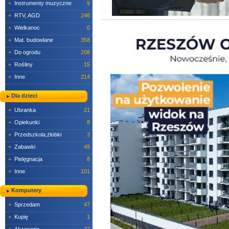
+
Instrumenty muzyczne
9
+
RTV, AGD
246
+
Wielkanoc
0
+
Mat. budowlane
358
+
Do ogrodu
208
+
Rośliny
15
+
Inne
214
Dla dzieci
+
Ubranka
21
+
Opiekunki
8
+
Przedszkola,żłobki
3
+
Zabawki
49
+
Pielęgnacja
8
+
Inne
101
Komputery
+
Sprzedam
47
+
Kupię
1