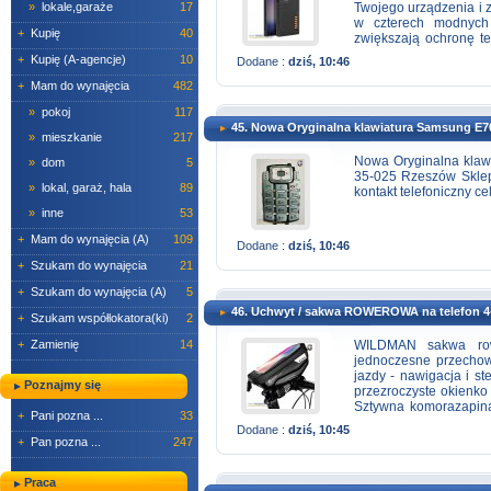
Twojego urządzenia i 
»
lokale,garaże
17
w czterech modnych
+
Kupię
40
zwiększają ochronę t
wokół wyspy aparatów 
+
Kupię (A-agencje)
10
Dodane :
dziś, 10:46
zabezpieczenie wrażl
kolorach sprawdzi się w
+
Mam do wynajęcia
482
»
pokoj
117
45. Nowa Oryginalna klawiatura Samsung E7
»
mieszkanie
217
Nowa Oryginalna kla
»
dom
5
35-025 Rzeszów Sklep
»
lokal, garaż, hala
89
kontakt telefoniczny c
»
inne
53
+
Mam do wynajęcia (A)
109
Dodane :
dziś, 10:46
+
Szukam do wynajęcia
21
+
Szukam do wynajęcia (A)
5
46. Uchwyt / sakwa ROWEROWA na telefon 4
+
Szukam współlokatora(ki)
2
WILDMAN sakwa rowe
+
Zamienię
14
jednoczesne przechow
jazdy - nawigacja i 
Poznajmy się
przezroczyste okienko 
Sztywna komorazapinan
+
Pani pozna ...
33
dętkę czy powerbank. 
Dodane :
dziś, 10:45
kierownicy bez użyc
+
Pan pozna ...
247
konstrukcja zapewn
pogodowych. Specyfika
- 7" Zamknięcie: zame
Praca