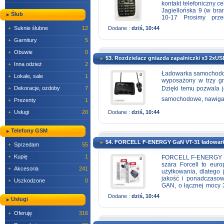
kontakt telefoniczny 
Jagiellońska 9 (w br
Ślub
10-17 Prosimy prze
oferowanego towaru na
Dodane :
dziś, 10:44
+
Suknie ślubne
12
+
Garnitury
5
+
Obuwie
0
53. Rozdzielacz gniazda zapalniczki x3 2xU
+
Inna odzież
2
Ładowarka samochodow
+
Lokale, sale
1
wyposażony w trzy gn
Dzięki temu pozwala je
+
Dekoracje, ozdoby
7
samochodowe, nawigacj
+
Prezenty
1
aktualne napięcie aku
Dodane :
dziś, 10:44
+
Usługi
20
oferuje trzy gniazda 
12V lub 240W przy 24
wygodę i bezpieczeńst
Telefony GSM
potrzebują zasilać ki
54. FORCELL F-ENERGY GaN VT-31 ładowark
Ładowarka wyposażona
+
Sprzedam
55
umożliwiając szybkie 
+
Kupię
1
jazdy. Łączny prąd w
FORCELL F-ENERGY Ga
ładowanie kilku urz
szara Forcell to eur
+
Akcesoria
241
bezpieczeństwo: Wbu
użytkowania, dlatego 
pojazdu, co pomaga
jakość i ponadczasow
+
Uszkodzone
0
wielopoziomowe zabe
GAN, o łącznej mocy 
termiczne, zapewnia
Delivery, co pozwala
Dodane :
dziś, 10:44
Rzeszów ul.Piłsudskie
Usługi
szybkie ładowanie. D
urządzeń jednocześni
+
Oferuję
316
ładowarki GAN są mnie
Dzięki nowej technol