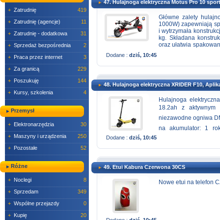
47. Hulajnoga elektryczna Motus Pro 10 spor
wodoodporny EVA + P
Rzeszów ul.Piłsudskie
+
Zatrudnię
419
Główne zalety hulajn
+
Zatrudnię (agencje)
11
1000W) zapewniają spo
i wytrzymała konstrukc
+
Zatrudnię - dodatkowa
31
kg. Składana konstruk
oraz ułatwia spakowan
+
Sprzedaż bezpośrednia
2
zapewnia maksymalny 
Dodane :
dziś, 10:45
+
Praca przez internet
3
jedynie teleportacja j
regulowaną kierownic
+
Za granicą
229
zintegrowane oświetlan
+
Poszukuję
144
48. Hulajnoga elektryczna XRIDER F10, Aplik
+
Kursy, szkolenia
4
Hulajnoga elektrycz
18.2ah z aktywnym b
Przemysł
niezawodne ogniwa DM
+
Elektronarzędzia
30
na akumulator: 1 ro
+
Maszyny i urządzenia
250
Dodane :
dziś, 10:45
odblokowania hulajnog
+
Pozostałe
52
800W (1400W mocy szczy
´ Opony BEZDĘTKOWE p
Różne
49. Etui Kabura Czerwona 30CS
aplikacja do obsługi
amortyzacja: na przedni
+
Noclegi
8
Nowe etui na telefo
przedniej i tylnej osi 
+
Sprzedam
349
zestawie: Sakwa đ´ J
+
Wspólne przejazdy
0
odzyskiwania energii
+
Kupię
20
Dodane :
dziś, 10:45