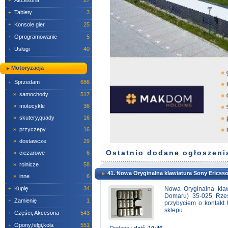
+
Akcesoria
27
+
Tablety
3
+
Konsole gier
25
+
Oprogramowanie
5
+
Usługi
40
Motoryzacja
+
Sprzedam
686
»
samochody
517
»
motocykle
36
»
skutery,quady
16
»
przyczepy
16
»
dostawcze
29
Ostatnio dodane ogłoszeni
»
ciezarowe
6
»
rolnicze
58
41. Nowa Oryginalna klawiatura Sony Ericss
»
inne
6
Nowa Oryginalna kla
+
Kupię
34
Domaru) 35-025 Rzes
+
Zamienię
1
przybyciem o kontakt 
sklepu.
+
Części, Akcesoria
543
+
Opony,felgi,koła
551
Dodane :
dziś, 10:46