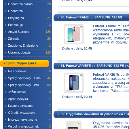
antypoślizgową đ´ O
+
Oddam za darmo
20
pojedyncze tył, światło
+
Oddam za ...
5
50. Futerał FRAME do SAMSUNG A16 5G
+
Przyjmę za ...
21
+
Poszukuję
13
Futerał Frame to zar
wzmocnione ranty, mię
+
Antyki,Starocie
125
wykonaną z PC pokr
eleganckim, matowym 
+
Zdrowie
26
przyjemne w dotyku, 
+
Zgubiono, Znaleziono
1
urządzenia, ograniczaj
Dodane :
dziś, 10:45
posiada również doda
+
Ubrania, obuwie
220
aparatów. Ramka zost
odcieniu dopasowanym 
Sport / Wypoczynek
51. Futerał VARIETE do SAMSUNG S23 FE gr
+
Na sportowo
10
Futerał VARIETE do S
+
Sprzęt sportowy - zima
45
elegancka nakładka, 
zabudowaną wyspą apa
+
Sprzęt sportowy - lato
205
wykonane z TPU barw
tworzywa. Paleta odc
+
Jeździectwo
0
produkt o matowym de
Dodane :
dziś, 10:44
tworzywa sztucznego 
+
Agroturystyka
4
użytkowania. Co więce
+
Kwatery prywatne
7
dzięki barwieniu w j
aparatów, ponieważ naj
+
Ośrodki wczasowe
3
52. Oryginalna klawiatura używana Nokia E5
rant, ale też precyzyj
razie potrzeby). Mate
+
Imprezy turystyczne
4
Oryginalna klawiatur
(tył), tworzywo sztuczn
+
Wspólny wypoczynek
3
35-025 Rzeszów Sklep