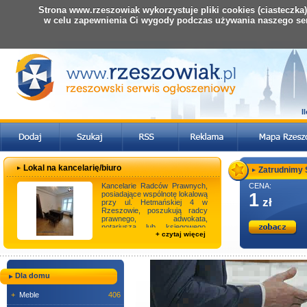
Strona www.rzeszowiak wykorzystuje pliki cookies (ciasteczka
w celu zapewnienia Ci wygody podczas używania naszego se
I
Lokal na kancelarię/biuro
Zatrudnimy 
Kancelarie Radców Prawnych,
CENA:
posiadające wspólnotę lokalową
1
zł
przy ul. Hetmańskiej 4 w
Rzeszowie, poszukują radcy
prawnego, adwokata,
notariusza lub księgowego,
+ czytaj więcej
który byłby zaintereso ...
Dla domu
+
Meble
406