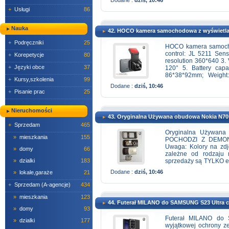
+
Usługi
86
Nauka
42. HOCO kamera samochodowa z wyświetl
+
Podręczniki
25
HOCO kamera samocho
control: JL 5211 Sens
+
Korepetycje
80
resolution 360*640 3.
+
Języki obce
37
120° 5. Battery cap
86*38*92mm; Weight:
+
Kursy,szkolenia
99
Vietnamese, Danish, T
Dodane :
dziś, 10:46
German, Portuguese, T
+
Pisanie prac
25
Nieruchomości
43. Oryginalna Używana obudowa Nokia N70 l
+
Sprzedam
465
Oryginalna Używan
»
mieszkania
155
POCHODZI Z DEMON
Uwaga: Kolory na zdj
»
domy
66
zależne od rodzaju 
sprzedaży są TYLKO ele
»
dzialki
183
folia na lcd klawiatura
Dodane :
dziś, 10:46
»
lokale,garaże
21
dostateczny
restel.pl
J
godzinach: Pn-Pt: 1
+
Sprzedam (A-agencje)
434
potwierdzenia oferowa
»
mieszkania
123
44. Futerał MILANO do SAMSUNG S23 Ultra 
»
domy
93
Futerał MILANO do 
»
dzialki
177
wyjątkowej ochrony z