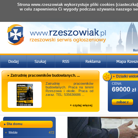
Strona www.rzeszowiak wykorzystuje pliki cookies (ciasteczka
w celu zapewnienia Ci wygody podczas używania naszego se
Il
Zatrudnię pracowników budowlanych. ...
Działki wido
Zatrudnię pracowników
CENA:
budowlanych. Praca na tereni
69000
zł
Rzeszowa i okolic. Praca od
zaraz. TEL: 535636686 ...
+ czytaj więcej
Dla domu
+
Meble
472