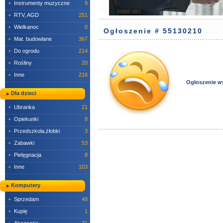
+
Instrumenty muzyczne
9
+
RTV, AGD
251
+
Wielkanoc
0
Ogłoszenie # 55130210
+
Mat. budowlane
367
+
Do ogrodu
214
+
Rośliny
20
+
Inne
216
Ogłoszenie w
Dla dzieci
+
Ubranka
21
+
Opiekunki
8
+
Przedszkola,żłobki
3
+
Zabawki
53
+
Pielęgnacja
8
+
Inne
103
Komputery
+
Sprzedam
48
+
Kupię
1