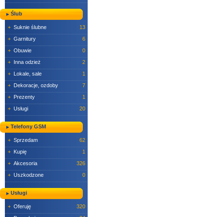
Ślub
+
Suknie ślubne
13
+
Garnitury
6
+
Obuwie
0
+
Inna odzież
2
+
Lokale, sale
1
+
Dekoracje, ozdoby
7
+
Prezenty
1
+
Usługi
20
Telefony GSM
+
Sprzedam
62
+
Kupię
1
+
Akcesoria
326
+
Uszkodzone
0
Usługi
+
Oferuję
320