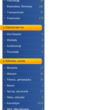
+
Poszukuję
24
+
Budowlane, Remonty
181
+
Transportowe
47
+
Finansowe
170
Zapraszam na
+
Dni Otwarte
0
+
Wykłady
0
+
Konferencje
0
+
Pozostałe
5
Zdrowie, uroda
+
Biżuteria
17
+
Masaże
15
+
Fitness, gimnastyka
15
+
Basen
2
+
Sprzęt, akcesoria
17
+
Dieta, odżywki
5
+
Kosmetyki
1478
+
Med. alternatywna
3