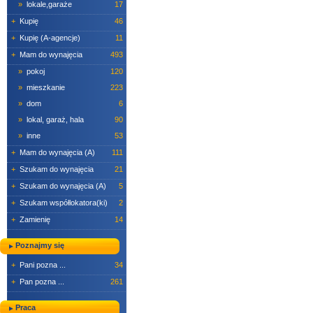
»
lokale,garaże
17
+
Kupię
46
+
Kupię (A-agencje)
11
+
Mam do wynajęcia
493
»
pokoj
120
»
mieszkanie
223
»
dom
6
»
lokal, garaż, hala
90
»
inne
53
+
Mam do wynajęcia (A)
111
+
Szukam do wynajęcia
21
+
Szukam do wynajęcia (A)
5
+
Szukam współlokatora(ki)
2
+
Zamienię
14
Poznajmy się
+
Pani pozna ...
34
+
Pan pozna ...
261
Praca