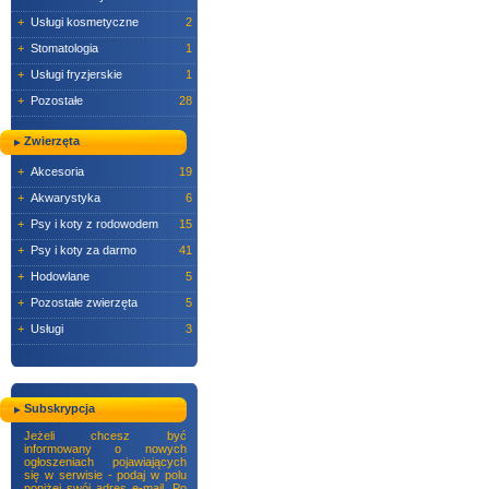
+
Usługi kosmetyczne
2
+
Stomatologia
1
+
Usługi fryzjerskie
1
+
Pozostałe
28
Zwierzęta
+
Akcesoria
19
+
Akwarystyka
6
+
Psy i koty z rodowodem
15
+
Psy i koty za darmo
41
+
Hodowlane
5
+
Pozostałe zwierzęta
5
+
Usługi
3
Subskrypcja
Jeżeli chcesz być
informowany o nowych
ogłoszeniach pojawiających
się w serwisie - podaj w polu
poniżej swój adres e-mail. Po