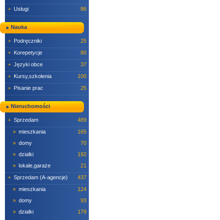
+
Usługi
86
Nauka
+
Podręczniki
25
+
Korepetycje
80
+
Języki obce
37
+
Kursy,szkolenia
100
+
Pisanie prac
25
Nieruchomości
+
Sprzedam
489
»
mieszkania
165
»
domy
70
»
dzialki
192
»
lokale,garaże
21
+
Sprzedam (A-agencje)
437
»
mieszkania
124
»
domy
93
»
dzialki
179