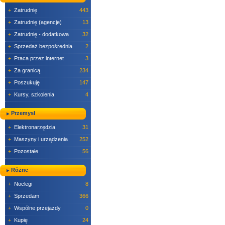
+
Zatrudnię
443
+
Zatrudnię (agencje)
13
+
Zatrudnię - dodatkowa
32
+
Sprzedaż bezpośrednia
2
+
Praca przez internet
3
+
Za granicą
234
+
Poszukuję
147
+
Kursy, szkolenia
4
Przemysł
+
Elektronarzędzia
31
+
Maszyny i urządzenia
252
+
Pozostałe
56
Różne
+
Noclegi
8
+
Sprzedam
366
+
Wspólne przejazdy
0
+
Kupię
24