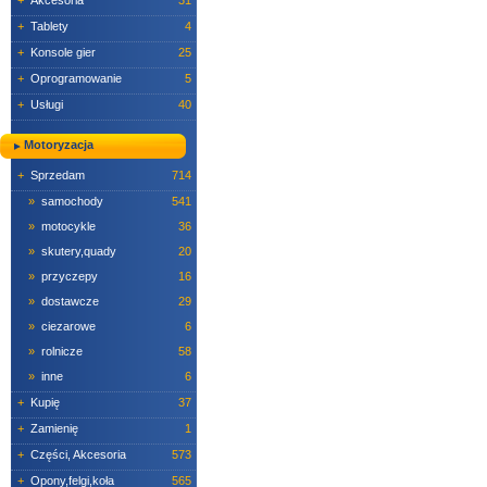
+
Akcesoria
31
+
Tablety
4
+
Konsole gier
25
+
Oprogramowanie
5
+
Usługi
40
Motoryzacja
+
Sprzedam
714
»
samochody
541
»
motocykle
36
»
skutery,quady
20
»
przyczepy
16
»
dostawcze
29
»
ciezarowe
6
»
rolnicze
58
»
inne
6
+
Kupię
37
+
Zamienię
1
+
Części, Akcesoria
573
+
Opony,felgi,koła
565