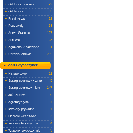
+
Oddam za darmo
22
+
Oddam za ...
5
+
Przyjmę za ...
22
+
Poszukuję
13
+
Antyki,Starocie
127
+
Zdrowie
28
+
Zgubiono, Znaleziono
1
+
Ubrania, obuwie
235
Sport / Wypoczynek
+
Na sportowo
11
+
Sprzęt sportowy - zima
45
+
Sprzęt sportowy - lato
247
+
Jeździectwo
0
+
Agroturystyka
4
+
Kwatery prywatne
7
+
Ośrodki wczasowe
3
+
Imprezy turystyczne
4
+
Wspólny wypoczynek
3