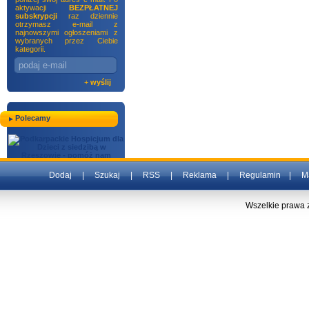
aktywacji
BEZPŁATNEJ
subskrypcji
raz dziennie
otrzymasz e-mail z
najnowszymi ogłoszeniami z
wybranych przez Ciebie
kategorii.
+
wyślij
Polecamy
Dodaj
|
Szukaj
|
RSS
|
Reklama
|
Regulamin
|
M
Wszelkie prawa 