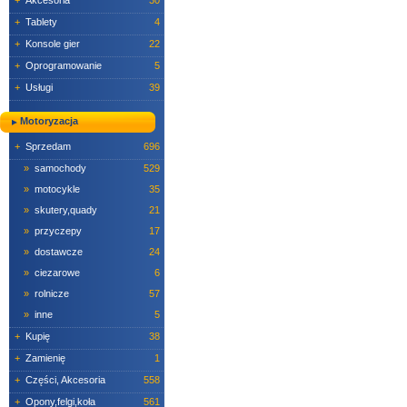
+
Akcesoria
30
+
Tablety
4
+
Konsole gier
22
+
Oprogramowanie
5
+
Usługi
39
Motoryzacja
+
Sprzedam
696
»
samochody
529
»
motocykle
35
»
skutery,quady
21
»
przyczepy
17
»
dostawcze
24
»
ciezarowe
6
»
rolnicze
57
»
inne
5
+
Kupię
38
+
Zamienię
1
+
Części, Akcesoria
558
+
Opony,felgi,koła
561