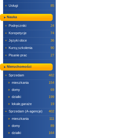
+
Usługi
85
Nauka
+
Podręczniki
24
+
Korepetycje
74
+
Języki obce
36
+
Kursy,szkolenia
90
+
Pisanie prac
27
Nieruchomości
+
Sprzedam
482
»
mieszkania
154
»
domy
69
»
dzialki
199
»
lokale,garaże
19
+
Sprzedam (A-agencje)
402
»
mieszkania
111
»
domy
89
»
dzialki
164