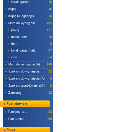
»
lokale,garaże
15
+
Kupię
46
+
Kupię (A-agencje)
10
+
Mam do wynajęcia
485
»
pokoj
121
»
mieszkanie
216
»
dom
6
»
lokal, garaż, hala
87
»
inne
54
+
Mam do wynajęcia (A)
106
+
Szukam do wynajęcia
22
+
Szukam do wynajęcia (A)
5
+
Szukam współlokatora(ki)
2
+
Zamienię
12
Poznajmy się
+
Pani pozna ...
33
+
Pan pozna ...
259
Praca