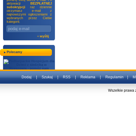
aktywacji
BEZPŁATNEJ
subskrypcji
raz dziennie
otrzymasz e-mail z
najnowszymi ogłoszeniami z
wybranych przez Ciebie
kategorii.
+
wyślij
Polecamy
Dodaj
|
Szukaj
|
RSS
|
Reklama
|
Regulamin
|
M
Wszelkie prawa 