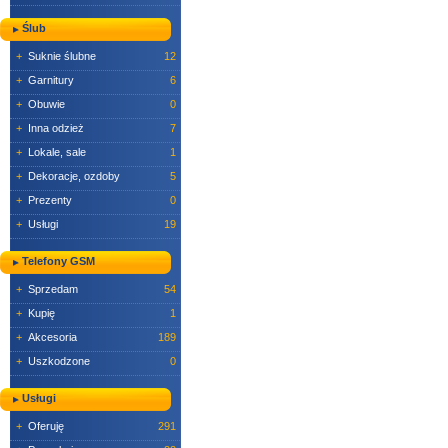
Ślub
+
Suknie ślubne
12
+
Garnitury
6
+
Obuwie
0
+
Inna odzież
7
+
Lokale, sale
1
+
Dekoracje, ozdoby
5
+
Prezenty
0
+
Usługi
19
Telefony GSM
+
Sprzedam
54
+
Kupię
1
+
Akcesoria
189
+
Uszkodzone
0
Usługi
+
Oferuję
291