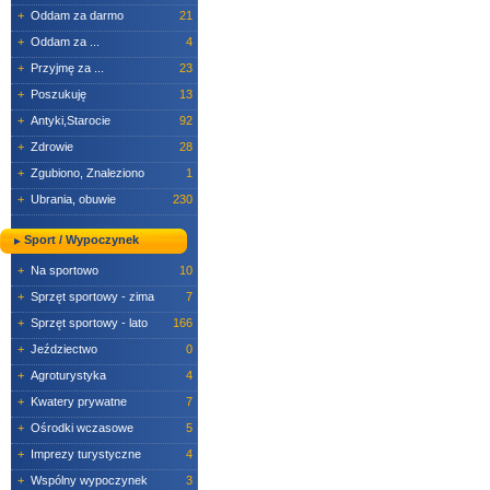
+
Oddam za darmo
21
+
Oddam za ...
4
+
Przyjmę za ...
23
+
Poszukuję
13
+
Antyki,Starocie
92
+
Zdrowie
28
+
Zgubiono, Znaleziono
1
+
Ubrania, obuwie
230
Sport / Wypoczynek
+
Na sportowo
10
+
Sprzęt sportowy - zima
7
+
Sprzęt sportowy - lato
166
+
Jeździectwo
0
+
Agroturystyka
4
+
Kwatery prywatne
7
+
Ośrodki wczasowe
5
+
Imprezy turystyczne
4
+
Wspólny wypoczynek
3