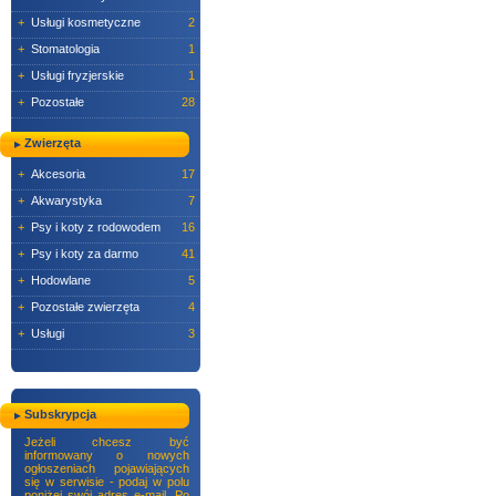
+
Usługi kosmetyczne
2
+
Stomatologia
1
+
Usługi fryzjerskie
1
+
Pozostałe
28
Zwierzęta
+
Akcesoria
17
+
Akwarystyka
7
+
Psy i koty z rodowodem
16
+
Psy i koty za darmo
41
+
Hodowlane
5
+
Pozostałe zwierzęta
4
+
Usługi
3
Subskrypcja
Jeżeli chcesz być
informowany o nowych
ogłoszeniach pojawiających
się w serwisie - podaj w polu
poniżej swój adres e-mail. Po