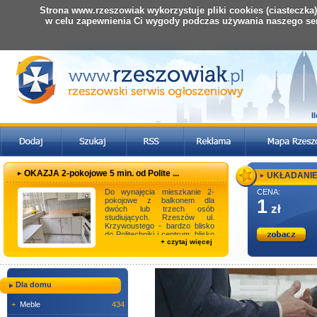
Strona www.rzeszowiak wykorzystuje pliki cookies (ciasteczka
w celu zapewnienia Ci wygody podczas używania naszego se
I
OKAZJA 2-pokojowe 5 min. od Polite ...
UKŁADANIE 
Do wynajęcia mieszkanie 2-
CENA:
pokojowe z balkonem dla
1
zł
dwóch lub trzech osób
studiujących. Rzeszów ul.
Krzywoustego - bardzo blisko
do Politechniki i centrum, blisko
+ czytaj więcej
przystanek autobu ...
Dla domu
+
Meble
434