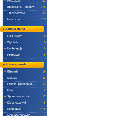
+
Poszukuję
22
+
Budowlane, Remonty
175
+
Transportowe
45
+
Finansowe
173
Zapraszam na
+
Dni Otwarte
0
+
Wykłady
0
+
Konferencje
0
+
Pozostałe
5
Zdrowie, uroda
+
Biżuteria
16
+
Masaże
15
+
Fitness, gimnastyka
15
+
Basen
2
+
Sprzęt, akcesoria
17
+
Dieta, odżywki
5
+
Kosmetyki
1476
+
Med. alternatywna
4