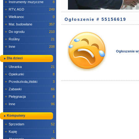
+
Instrumenty muzyczne
8
+
RTV, AGD
249
+
Wielkanoc
0
Ogłoszenie # 55156619
+
Mat. budowlane
357
+
Do ogrodu
210
+
Rośliny
21
+
Inne
208
Ogłoszenie w
Dla dzieci
+
Ubranka
21
+
Opiekunki
8
+
Przedszkola,żłobki
3
+
Zabawki
66
+
Pielęgnacja
8
+
Inne
96
Komputery
+
Sprzedam
52
+
Kupię
1