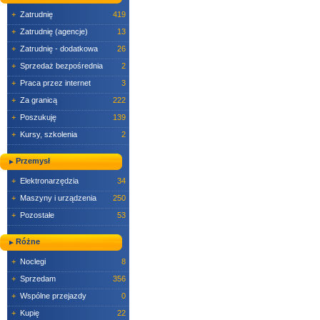
+
Zatrudnię
419
+
Zatrudnię (agencje)
13
+
Zatrudnię - dodatkowa
26
+
Sprzedaż bezpośrednia
2
+
Praca przez internet
3
+
Za granicą
222
+
Poszukuję
139
+
Kursy, szkolenia
2
Przemysł
+
Elektronarzędzia
34
+
Maszyny i urządzenia
250
+
Pozostałe
53
Różne
+
Noclegi
8
+
Sprzedam
356
+
Wspólne przejazdy
0
+
Kupię
22