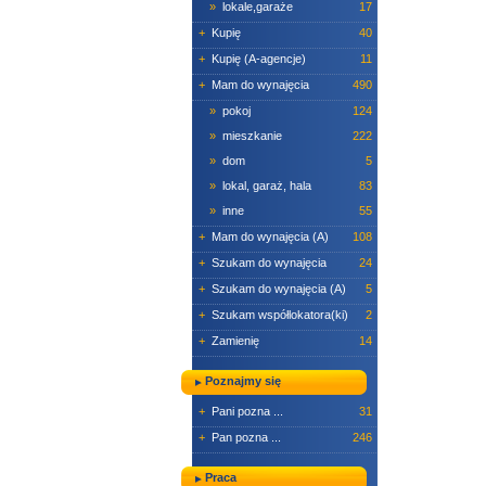
»
lokale,garaże
17
+
Kupię
40
+
Kupię (A-agencje)
11
+
Mam do wynajęcia
490
»
pokoj
124
»
mieszkanie
222
»
dom
5
»
lokal, garaż, hala
83
»
inne
55
+
Mam do wynajęcia (A)
108
+
Szukam do wynajęcia
24
+
Szukam do wynajęcia (A)
5
+
Szukam współlokatora(ki)
2
+
Zamienię
14
Poznajmy się
+
Pani pozna ...
31
+
Pan pozna ...
246
Praca