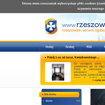
Strona www.rzeszowiak wykorzystuje pliki cookies (cias
używania naszego
Pokój 1-os od zaraz, Kwiatkowskiego ...
Do wynajęcia pokój 1
umeblowany jak na zdjęci
Pokój w mieszkaniu 
pokojowym (docel
mieszkanie zamieszkałe b
przez 4 osoby). Kuc
+ czytaj wi
wyposażona w lodówkę, pi
...
Dla domu
+
Meble
499