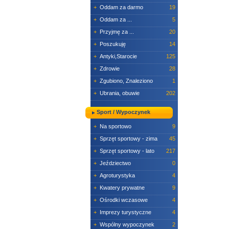
+
Oddam za darmo
19
+
Oddam za ...
5
+
Przyjmę za ...
20
+
Poszukuję
14
+
Antyki,Starocie
125
+
Zdrowie
28
+
Zgubiono, Znaleziono
1
+
Ubrania, obuwie
202
Sport / Wypoczynek
+
Na sportowo
9
+
Sprzęt sportowy - zima
45
+
Sprzęt sportowy - lato
217
+
Jeździectwo
0
+
Agroturystyka
4
+
Kwatery prywatne
9
+
Ośrodki wczasowe
4
+
Imprezy turystyczne
4
+
Wspólny wypoczynek
2