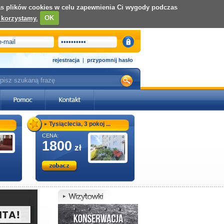
nas plików cookies w celu zapewnienia Ci wygody podczas
 korzystamy.
OK
rejestracja
|
przypomnij hasło
Tysiąclecia, 3 pokoj ...
CENA:
1800
zł