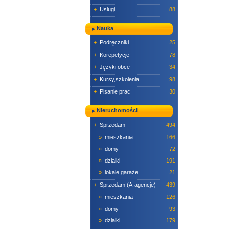
+
Usługi
88
Nauka
+
Podręczniki
25
+
Korepetycje
78
+
Języki obce
34
+
Kursy,szkolenia
98
+
Pisanie prac
30
Nieruchomości
+
Sprzedam
494
»
mieszkania
166
»
domy
72
»
dzialki
191
»
lokale,garaże
21
+
Sprzedam (A-agencje)
439
»
mieszkania
126
»
domy
93
»
dzialki
179