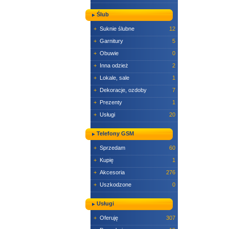
Ślub
+
Suknie ślubne
12
+
Garnitury
5
+
Obuwie
0
+
Inna odzież
2
+
Lokale, sale
1
+
Dekoracje, ozdoby
7
+
Prezenty
1
+
Usługi
20
Telefony GSM
+
Sprzedam
60
+
Kupię
1
+
Akcesoria
276
+
Uszkodzone
0
Usługi
+
Oferuję
307