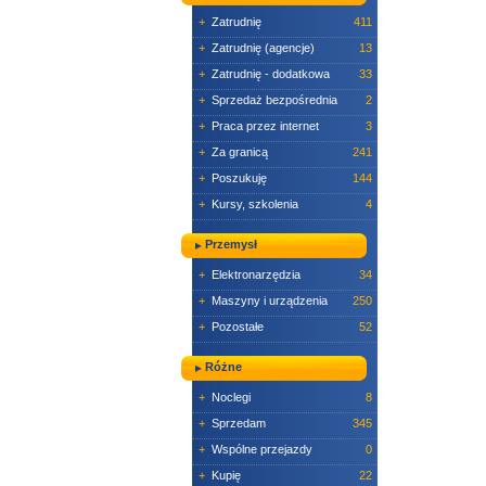
+
Zatrudnię
411
+
Zatrudnię (agencje)
13
+
Zatrudnię - dodatkowa
33
+
Sprzedaż bezpośrednia
2
+
Praca przez internet
3
+
Za granicą
241
+
Poszukuję
144
+
Kursy, szkolenia
4
Przemysł
+
Elektronarzędzia
34
+
Maszyny i urządzenia
250
+
Pozostałe
52
Różne
+
Noclegi
8
+
Sprzedam
345
+
Wspólne przejazdy
0
+
Kupię
22