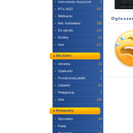
+
Instrumenty muzyczne
9
+
RTV, AGD
257
+
Wielkanoc
0
Ogłosze
+
Mat. budowlane
386
+
Do ogrodu
210
+
Rośliny
25
+
Inne
221
Dla dzieci
+
Ubranka
22
+
Opiekunki
8
+
Przedszkola,żłobki
3
+
Zabawki
55
+
Pielęgnacja
9
+
Inne
106
Komputery
+
Sprzedam
48
+
Kupię
1