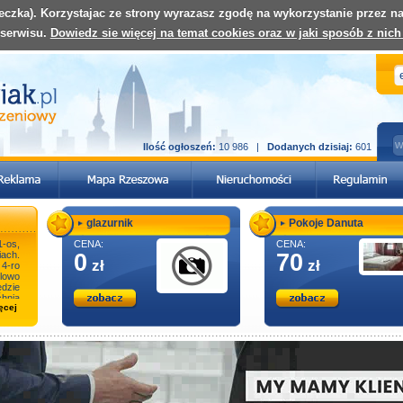
teczka). Korzystajac ze strony wyrazasz zgodę na wykorzystanie przez 
 serwisu.
Dowiedz sie więcej na temat cookies oraz w jaki sposób z nich
Ilość ogłoszeń:
10 986 |
Dodanych dzisiaj:
601
glazurnik
Pokoje Danuta
-os,
CENA:
CENA:
ach.
0
70
zł
zł
4-ro
owo
ędzie
hnia
ęcej
ekar