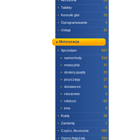
+
Akcesoria
29
+
Tablety
5
+
Konsole gier
25
+
Oprogramowanie
5
+
Usługi
42
Motoryzacja
+
Sprzedam
697
»
samochody
518
»
motocykle
37
»
skutery,quady
20
»
przyczepy
17
»
dostawcze
31
»
ciezarowe
6
»
rolnicze
60
»
inne
6
+
Kupię
36
+
Zamienię
1
+
Części, Akcesoria
550
+
Opony,felgi,koła
558