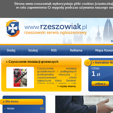
Strona www.rzeszowiak wykorzystuje pliki cookies (ciasteczka
w celu zapewnienia Ci wygody podczas używania naszego se
I
Czyszczenie instalacji grzewczych
Instruktor fit
Czyszczenie instalacji
CENA:
grzejnikowych i podłogowych
1
zł
profesjonalna maszyna z
zastosowaniam chemi
najwyższej klasy Sentinel.
Chroń kocioł i pompy i caly
+ czytaj więcej
układ przd szlamem ktory niszc
...
Dla domu
+
Meble
391