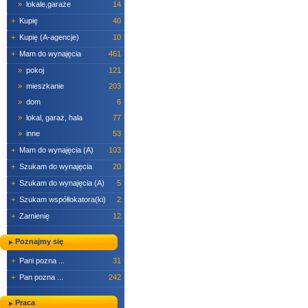
»
lokale,garaże
14
+
Kupię
40
+
Kupię (A-agencje)
10
+
Mam do wynajęcia
461
»
pokoj
121
»
mieszkanie
203
»
dom
6
»
lokal, garaż, hala
77
»
inne
53
+
Mam do wynajęcia (A)
103
+
Szukam do wynajęcia
20
+
Szukam do wynajęcia (A)
5
+
Szukam współlokatora(ki)
2
+
Zamienię
12
Poznajmy się
+
Pani pozna ...
31
+
Pan pozna ...
242
Praca