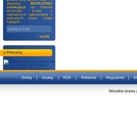
aktywacji
BEZPŁATNEJ
subskrypcji
raz dziennie
otrzymasz e-mail z
najnowszymi ogłoszeniami z
wybranych przez Ciebie
kategorii.
+
wyślij
Polecamy
Dodaj
|
Szukaj
|
RSS
|
Reklama
|
Regulamin
|
M
Wszelkie prawa 