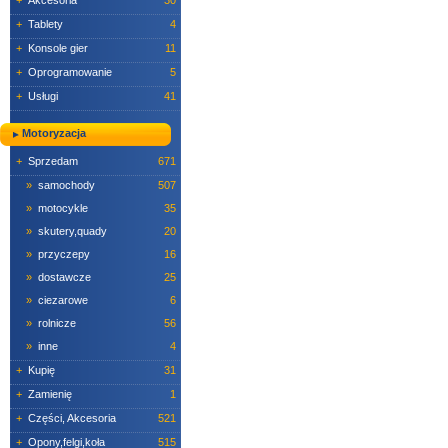
+
Akcesoria
30
+
Tablety
4
+
Konsole gier
11
+
Oprogramowanie
5
+
Usługi
41
Motoryzacja
+
Sprzedam
671
»
samochody
507
»
motocykle
35
»
skutery,quady
20
»
przyczepy
16
»
dostawcze
25
»
ciezarowe
6
»
rolnicze
56
»
inne
4
+
Kupię
31
+
Zamienię
1
+
Części, Akcesoria
521
+
Opony,felgi,koła
515