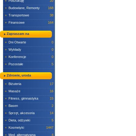
+
Poszukuję
20
+
Budowlane, Remonty
168
+
Transportowe
38
+
Finansowe
164
Zapraszam na
+
Dni Otwarte
0
+
Wykłady
0
+
Konferencje
0
+
Pozostałe
5
Zdrowie, uroda
+
Biżuteria
17
+
Masaże
16
+
Fitness, gimnastyka
15
+
Basen
2
+
Sprzęt, akcesoria
14
+
Dieta, odżywki
5
+
Kosmetyki
1447
+
Med. alternatywna
4