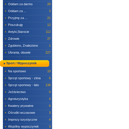
+
Oddam za darmo
20
+
Oddam za ...
3
+
Przyjmę za ...
21
+
Poszukuję
12
+
Antyki,Starocie
112
+
Zdrowie
27
+
Zgubiono, Znaleziono
1
+
Ubrania, obuwie
227
Sport / Wypoczynek
+
Na sportowo
10
+
Sprzęt sportowy - zima
6
+
Sprzęt sportowy - lato
136
+
Jeździectwo
0
+
Agroturystyka
4
+
Kwatery prywatne
6
+
Ośrodki wczasowe
3
+
Imprezy turystyczne
4
+
Wspólny wypoczynek
3