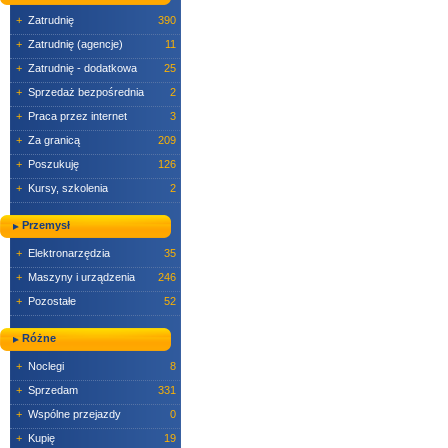
+
Zatrudnię
390
+
Zatrudnię (agencje)
11
+
Zatrudnię - dodatkowa
25
+
Sprzedaż bezpośrednia
2
+
Praca przez internet
3
+
Za granicą
209
+
Poszukuję
126
+
Kursy, szkolenia
2
Przemysł
+
Elektronarzędzia
35
+
Maszyny i urządzenia
246
+
Pozostałe
52
Różne
+
Noclegi
8
+
Sprzedam
331
+
Wspólne przejazdy
0
+
Kupię
19