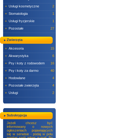
+
Usługi kosmetyczne
2
+
Stomatologia
1
+
Usługi fryzjerskie
1
+
Pozostałe
27
Zwierzęta
+
Akcesoria
15
+
Akwarystyka
6
+
Psy i koty z rodowodem
16
+
Psy i koty za darmo
40
+
Hodowlane
4
+
Pozostałe zwierzęta
4
+
Usługi
2
Subskrypcja
Jeżeli chcesz być
informowany o nowych
ogłoszeniach pojawiających
się w serwisie - podaj w polu
poniżej swój adres e-mail. Po