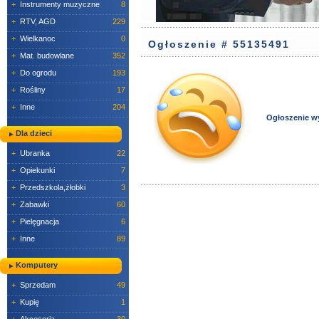
+
Instrumenty muzyczne
8
+
RTV, AGD
229
+
Wielkanoc
0
Ogłoszenie # 55135491
+
Mat. budowlane
352
+
Do ogrodu
193
+
Rośliny
17
+
Inne
204
Ogłoszenie w
Dla dzieci
+
Ubranka
22
+
Opiekunki
7
+
Przedszkola,żłobki
3
+
Zabawki
60
+
Pielęgnacja
6
+
Inne
89
Komputery
+
Sprzedam
49
+
Kupię
1