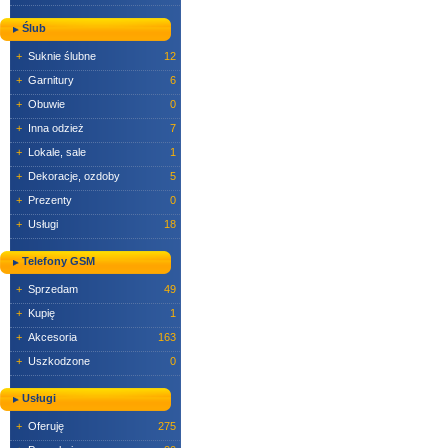
Ślub
+
Suknie ślubne
12
+
Garnitury
6
+
Obuwie
0
+
Inna odzież
7
+
Lokale, sale
1
+
Dekoracje, ozdoby
5
+
Prezenty
0
+
Usługi
18
Telefony GSM
+
Sprzedam
49
+
Kupię
1
+
Akcesoria
163
+
Uszkodzone
0
Usługi
+
Oferuję
275