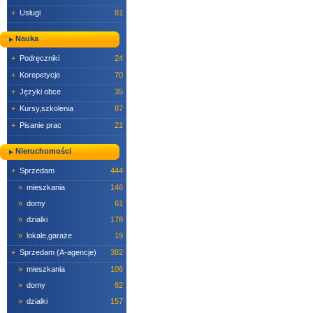
+
Usługi
81
Nauka
+
Podręczniki
24
+
Korepetycje
70
+
Języki obce
35
+
Kursy,szkolenia
87
+
Pisanie prac
21
Nieruchomości
+
Sprzedam
444
»
mieszkania
146
»
domy
61
»
dzialki
178
»
lokale,garaże
19
+
Sprzedam (A-agencje)
382
»
mieszkania
106
»
domy
82
»
dzialki
157