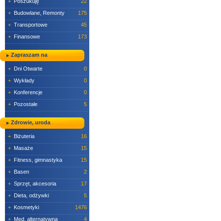
+
Poszukuję
22
+
Budowlane, Remonty
175
+
Transportowe
45
+
Finansowe
173
Zapraszam na
+
Dni Otwarte
0
+
Wykłady
0
+
Konferencje
0
+
Pozostałe
5
Zdrowie, uroda
+
Biżuteria
16
+
Masaże
15
+
Fitness, gimnastyka
15
+
Basen
2
+
Sprzęt, akcesoria
17
+
Dieta, odżywki
5
+
Kosmetyki
1476
+
Med. alternatywna
4