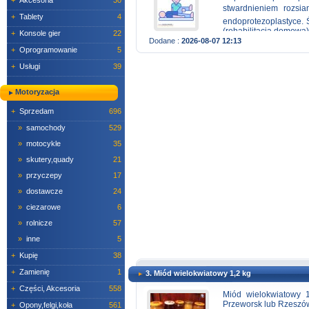
+
Akcesoria
30
stwardnieniem rozsia
+
Tablety
4
endoprotezoplastyce.
(rehabilitacja domowa)
+
Konsole gier
22
Dodane :
2026-08-07 12:13
+
Oprogramowanie
5
+
Usługi
39
Motoryzacja
+
Sprzedam
696
»
samochody
529
»
motocykle
35
»
skutery,quady
21
»
przyczepy
17
»
dostawcze
24
»
ciezarowe
6
»
rolnicze
57
»
inne
5
+
Kupię
38
+
Zamienię
1
3. Miód wielokwiatowy 1,2 kg
+
Części, Akcesoria
558
Miód wielokwiatowy 1
Przeworsk lub Rzeszów
+
Opony,felgi,koła
561