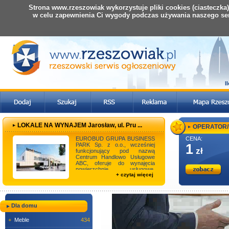
Strona www.rzeszowiak wykorzystuje pliki cookies (ciasteczka
w celu zapewnienia Ci wygody podczas używania naszego se
I
LOKALE NA WYNAJEM Jarosław, ul. Pru ...
OPERATOR/K
EUROBUD GRUPA BUSINESS
CENA:
PARK Sp. z o.o., wcześniej
1
zł
funkcjonujący pod nazwą
Centrum Handlowo Usługowe
ABC, oferuje do wynajęcia
powierzchnie usługowe,
+ czytaj więcej
handlowe i biurowe
zlokalizowan ...
Dla domu
+
Meble
434