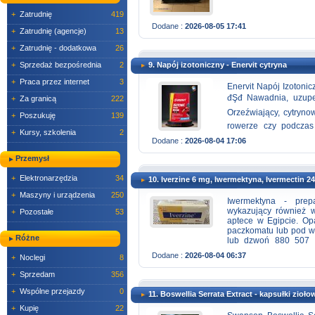
+
Zatrudnię
419
Dodane :
2026-08-05 17:41
+
Zatrudnię (agencje)
13
+
Zatrudnię - dodatkowa
26
+
Sprzedaż bezpośrednia
2
9. Napój izotoniczny - Enervit cytryna
+
Praca przez internet
3
Enervit Napój Izotoni
đŞđ Nawadnia, uz
+
Za granicą
222
Orzeźwiający, cytryno
+
Poszukuję
139
rowerze czy podczas
+
Kursy, szkolenia
2
trenować dłużej i ef
Dodane :
2026-08-04 17:06
wskoczyć na wyższy p
prosty krok do lepsze
Przemysł
https://www.fitness-gy
+
Elektronarzędzia
34
10. Iverzine 6 mg, Iwermektyna, Ivermectin 24
+
Maszyny i urządzenia
250
Iwermektyna - prepa
wykazujący również w
+
Pozostałe
53
aptece w Egipcie. Op
paczkomatu lub pod w
Różne
lub dzwoń 880 507 39
ważności: 06/2028
Dodane :
2026-08-04 06:37
+
Noclegi
8
+
Sprzedam
356
+
Wspólne przejazdy
0
11. Boswellia Serrata Extract - kapsułki zioło
+
Kupię
22