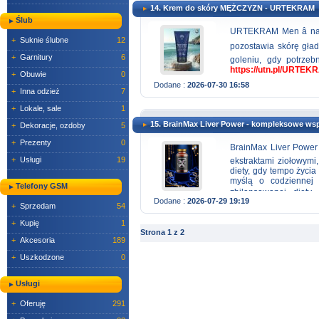
14. Krem do skóry MĘŻCZYZN - URTEKRAM
Ślub
URTEKRAM Men â natu
+
Suknie ślubne
12
pozostawia skórę gładk
+
Garnitury
6
goleniu, gdy potrzeb
https://utn.pl/URT
+
Obuwie
0
Dodane :
2026-07-30 16:58
+
Inna odzież
7
+
Lokale, sale
1
15. BrainMax Liver Power - kompleksowe ws
+
Dekoracje, ozdoby
5
+
Prezenty
0
BrainMax Liver Power â
+
Usługi
19
ekstraktami ziołowymi
diety, gdy tempo życia
myślą o codziennej 
Telefony GSM
zbilansowanej diety
Dodane :
2026-07-29 19:19
kompleksowe-wsparc
+
Sprzedam
54
+
Kupię
1
Strona 1 z 2
+
Akcesoria
189
+
Uszkodzone
0
Usługi
+
Oferuję
291