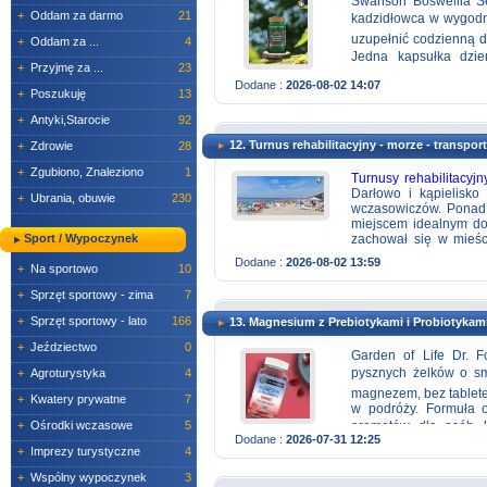
Swanson Boswellia Se
+
Oddam za darmo
21
kadzidłowca w wygodny
uzupełnić codzienną di
+
Oddam za ...
4
Jedna kapsułka dzie
+
Przyjmę za ...
23
praktyczne wsparcie dl
Dodane :
2026-08-02 14:07
+
Poszukuję
13
na treningu i na co
potencjał boswellii w
+
Antyki,Starocie
92
zróżnicowanej diety 
12. Turnus rehabilitacyjny - morze - transport
+
Zdrowie
28
serrata-extract-kapsul
+
Zgubiono, Znaleziono
1
Turnusy rehabilitacyj
Darłowo i kąpielisko
+
Ubrania, obuwie
230
wczasowiczów. Ponad 
miejscem idealnym do
Sport / Wypoczynek
zachował się w mieśc
Darłowo to nie tylko 
Dodane :
2026-08-02 13:59
+
Na sportowo
10
wypoczynkowy położ
własną łazienkę (pry
+
Sprzęt sportowy - zima
7
wyposażeniu każdego 
Internetu. Do dyspozyc
+
Sprzęt sportowy - lato
166
13. Magnesium z Prebiotykami i Probiotykam
w duży telewizor, tabli
siatkówki, plac zabaw
+
Jeździectwo
0
Garden of Life Dr. F
dziecka z opiekunem; W
pysznych żelków o sm
+
Agroturystyka
4
nocą w jedną stronę)
magnezem, bez tabletek
+
Kwatery prywatne
7
łazienkami, duży ogro
w podróży. Formuła o
+
Ośrodki wczasowe
5
aromatów, dla osób, k
posiłki dzienn
Dodane :
2026-07-31 12:25
Prebiotykami-i-Probi
+
Imprezy turystyczne
4
MEDYCZNA.UBEZPIEC
autokar
+
Wspólny wypoczynek
3