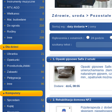
+
Instrumenty muzyczne
8
+
RTV, AGD
249
+
Wielkanoc
0
Zdrowie, uroda > Pozostałe 
+
Mat. budowlane
357
+
Do ogrodu
210
Sortuj wg :
daty dodania
|
ceny
+
Rośliny
21
+
Inne
208
Ogłoszenia z ostatnich :
24 godzin
szukany tekst :
Dla dzieci
+
Ubranka
21
1. Opaski gipsowe Safix 2 sztuki
+
Opiekunki
8
+
Przedszkola,żłobki
3
Opaski gipsowe Safi
unieruchamiania zła
+
Zabawki
66
naturalnym gipsem, cza
min., opatrunek można 
+
Pielęgnacja
8
+
Inne
96
Dodane :
dziś, 08:55
Komputery
2. Rehabilitacja domowa NFZ
+
Sprzedam
52
+
Kupię
1
Fizjoterapeuta z doś
stopniem niepełnospr