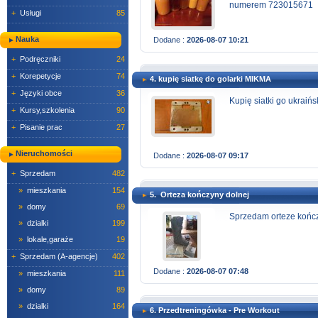
numerem 723015671
+
Usługi
85
Nauka
Dodane :
2026-08-07 10:21
+
Podręczniki
24
+
Korepetycje
74
4. kupię siatkę do golarki MIKMA
+
Języki obce
36
Kupię siatki go ukraiń
+
Kursy,szkolenia
90
+
Pisanie prac
27
Nieruchomości
Dodane :
2026-08-07 09:17
+
Sprzedam
482
»
mieszkania
154
5. Orteza kończyny dolnej
»
domy
69
Sprzedam orteze kończ
»
dzialki
199
»
lokale,garaże
19
+
Sprzedam (A-agencje)
402
Dodane :
2026-08-07 07:48
»
mieszkania
111
»
domy
89
»
dzialki
164
6. Przedtreningówka - Pre Workout