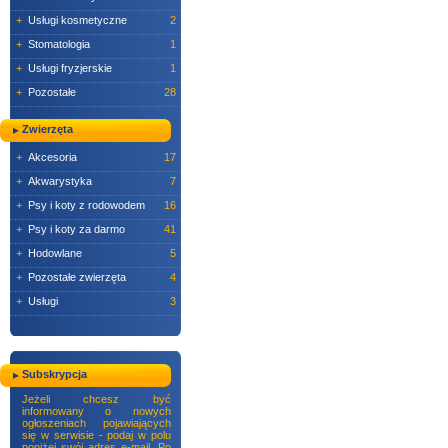
+
Usługi kosmetyczne
2
+
Stomatologia
1
+
Usługi fryzjerskie
1
+
Pozostałe
28
Zwierzęta
+
Akcesoria
17
+
Akwarystyka
7
+
Psy i koty z rodowodem
16
+
Psy i koty za darmo
41
+
Hodowlane
5
+
Pozostałe zwierzęta
4
+
Usługi
3
Subskrypcja
Jeżeli chcesz być
informowany o nowych
ogłoszeniach pojawiających
się w serwisie - podaj w polu
poniżej swój adres e-mail. Po