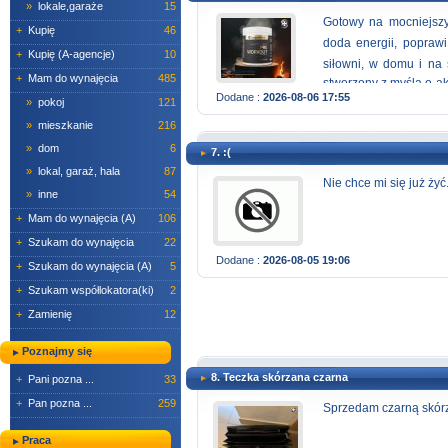
»
lokale,garaże
15
Gotowy na mocniejszy
+
Kupię
46
doda energii, popraw
+
Kupię (A-agencje)
10
siłowni, w domu i na 
+
Mam do wynajęcia
485
stworzony z myślą o a
Dodane :
2026-08-06 17:55
mu sportowego charakte
»
pokoj
121
https://www.fitness-g
»
mieszkanie
216
»
dom
6
7. :(
»
lokal, garaż, hala
87
Nie chce mi się już żyć.
»
inne
54
+
Mam do wynajęcia (A)
106
+
Szukam do wynajęcia
22
Dodane :
2026-08-05 19:06
+
Szukam do wynajęcia (A)
5
+
Szukam współlokatora(ki)
2
+
Zamienię
12
Poznajmy się
8. Teczka skórzana czarna
+
Pani pozna ...
33
+
Pan pozna ...
259
Sprzedam czarną skórz
Praca