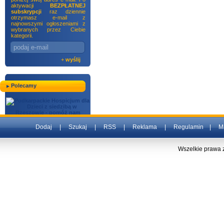
aktywacji
BEZPŁATNEJ
subskrypcji
raz dziennie
otrzymasz e-mail z
najnowszymi ogłoszeniami z
wybranych przez Ciebie
kategorii.
+
wyślij
Polecamy
Dodaj
|
Szukaj
|
RSS
|
Reklama
|
Regulamin
|
M
Wszelkie prawa 