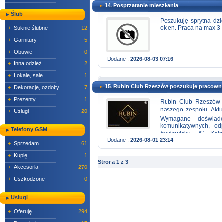
14. Posprzatanie mieszkania
Ślub
Poszukuję sprytna dz
okien. Praca na max 3 
+
Suknie ślubne
12
+
Garnitury
5
+
Obuwie
0
Dodane :
2026-08-03 07:16
+
Inna odzież
2
+
Lokale, sale
1
15. Rubin Club Rzeszów poszukuje pracown
+
Dekoracje, ozdoby
7
+
Prezenty
1
Rubin Club Rzeszów p
naszego zespołu. Akt
+
Usługi
20
Wymagane doświad
komunikatywnych, od
Telefony GSM
środowisku. â˘ Ke
Dodane :
2026-08-01 23:14
komunikatywnych, e
+
Sprzedam
61
przygotowanie do prac
+
Kupię
1
wsparciu zespołu bar
Strona 1 z 3
+
Akcesoria
270
towaru oraz dbaniu o 
wymagane. Praca zwią
+
Uszkodzone
0
reprezentowaniem Rub
osób otwartych, komun
Usługi
soboty w godzinach wi
możliwość stałej wspó
+
Oferuję
294
niewymagających doś