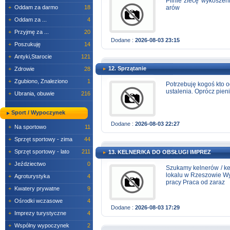
Pilnie zlecę wykoszen
+
Oddam za darmo
18
arów
+
Oddam za ...
4
+
Przyjmę za ...
20
Dodane :
2026-08-03 23:15
+
Poszukuję
14
+
Antyki,Starocie
121
12. Sprzątanie
+
Zdrowie
28
+
Zgubiono, Znaleziono
1
Potrzebuję kogoś kto 
ustalenia. Oprócz pieni
+
Ubrania, obuwie
216
Sport / Wypoczynek
Dodane :
2026-08-03 22:27
+
Na sportowo
11
+
Sprzęt sportowy - zima
44
+
Sprzęt sportowy - lato
211
13. KELNER/KA DO OBSŁUGI IMPREZ
+
Jeździectwo
0
Szukamy kelnerów / ke
lokalu w Rzeszowie Wy
+
Agroturystyka
4
pracy Praca od zaraz
+
Kwatery prywatne
9
+
Ośrodki wczasowe
4
Dodane :
2026-08-03 17:29
+
Imprezy turystyczne
4
+
Wspólny wypoczynek
2