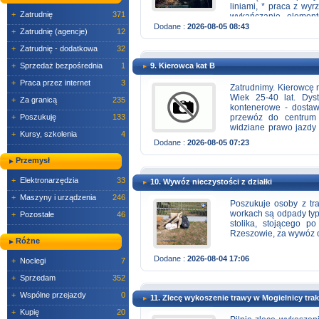
liniami, * praca z wyr
+
Zatrudnię
371
wykańczanie elemen
elektronarzędziam
Dodane :
2026-08-05 08:43
+
Zatrudnię (agencje)
12
odpowiedzialność, * 
godziny pracy, * dług
+
Zatrudnię - dodatkowa
32
pracy w Rzeszowie, n
+
Sprzedaż bezpośrednia
1
9. Kierowca kat B
osoby nastawionej na 
pracę, zapraszamy do 
+
Praca przez internet
3
Zatrudnimy. Kierowcę 
Wiek 25-40 lat. Dys
+
Za granicą
235
kontenerowe - dostaw
+
Poszukuję
133
przewóz do centrum 
widziane prawo jazdy
+
Kursy, szkolenia
4
3,5t, lub ciężarowych
Dodane :
2026-08-05 07:23
trasy, Google maps (s
oraz bliskie okolice
Przemysł
ZUS ,świadczenia em
zapotrzebowania, doda
+
Elektronarzędzia
33
10. Wywóz nieczystości z działki
dnia następnego miesi
chęci i umiejętności.
+
Maszyny i urządzenia
246
Poszukuje osoby z tr
workach są odpady typ
+
Pozostałe
46
stolika, stojącego po
Rzeszowie, za wywóz of
Różne
Dodane :
2026-08-04 17:06
+
Noclegi
7
+
Sprzedam
352
+
Wspólne przejazdy
0
11. Zlecę wykoszenie trawy w Mogielnicy tra
+
Kupię
20