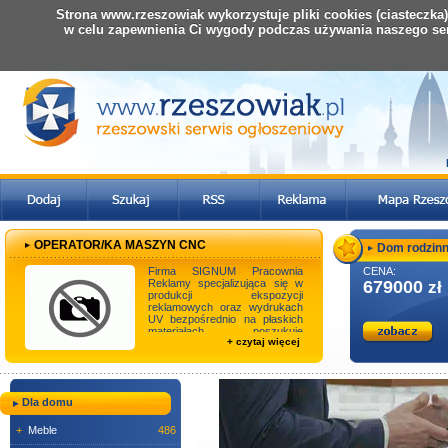
Strona www.rzeszowiak wykorzystuje pliki cookies (ciasteczka
w celu zapewnienia Ci wygody podczas używania naszego se
OPERATOR/KA MASZYN CNC
Dom rodzinny
Firma SIGNUM Pracownia
CENA:
Reklamy specjalizująca się w
679000
zł
produkcji ekspozycji
reklamowych oraz wydrukach
UV bezpośrednio na płaskich
materiałach poszukuje
+ czytaj więcej
pracowników do pracy na
stanow ...
Dla domu
+
Meble
486