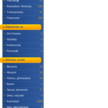
+
Poszukuję
17
Miejsce pracy: Rubin
+
Budowlane, Remonty
165
wraz ze zdjęciem oraz
o podanie stanowiska, 
+
Transportowe
41
+
Finansowe
150
Zapraszam na
+
Dni Otwarte
0
+
Wykłady
0
+
Konferencje
0
+
Pozostałe
6
Zdrowie, uroda
+
Biżuteria
14
+
Masaże
14
+
Fitness, gimnastyka
15
+
Basen
1
+
Sprzęt, akcesoria
17
+
Dieta, odżywki
4
+
Kosmetyki
1430
+
Med. alternatywna
4