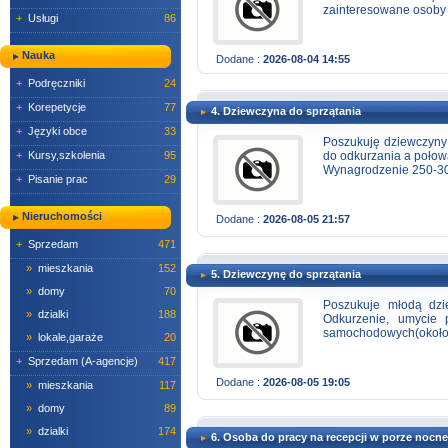
zainteresowane osoby 
+
Usługi
86
Nauka
Dodane :
2026-08-04 14:55
+
Podręczniki
24
+
Korepetycje
77
4. Dziewczyna do sprzątania
+
Języki obce
33
Poszukuję dziewczyny 
+
Kursy,szkolenia
95
do odkurzania a połowa
Wynagrodzenie 250-3
+
Pisanie prac
29
Nieruchomości
Dodane :
2026-08-05 21:57
+
Sprzedam
471
»
mieszkania
152
5. Dziewczynę do sprzątania
»
domy
70
Poszukuje młodą dzi
»
dzialki
188
Odkurzenie, umycie 
samochodowych(około 3
»
lokale,garaże
20
+
Sprzedam (A-agencje)
417
Dodane :
2026-08-05 19:05
»
mieszkania
117
»
domy
89
»
dzialki
174
6. Osoba do pracy na recepcji w porze nocne