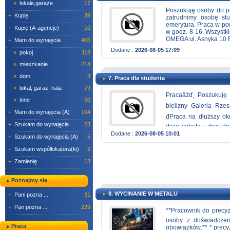
»
lokale,garaże
17
Poszukuję osoby do pr
+
Kupię
39
zatrudnimy osobę stu
emerytura. Praca w por
+
Kupię (A-agencje)
10
w godz. 8-16. Wszystk
OMEGA ul. Asnyka 10 R
+
Mam do wynajęcia
465
Dodane :
2026-08-05 17:09
»
pokoj
118
»
mieszkanie
214
»
dom
3
7. Praca dla studenta
»
lokal, garaż, hala
79
Pracaâźď¸ Poszukuj
»
inne
50
bielizny Galeria Rze
+
Mam do wynajęcia (A)
104
đPraca na dłuższy 
+
Szukam do wynajęcia
23
dwie soboty i dwa dni
wp.pl lub zapraszam na
Dodane :
2026-08-05 10:01
+
Szukam do wynajęcia (A)
5
+
Szukam współlokatora(ki)
2
+
Zamienię
13
Poznajmy się
8. WYCINANIE W METALU
+
Pani pozna ...
31
+
Pan pozna ...
229
**Pracownik do precy
osoby z doświadczen
Praca
obowiązków:** * prec