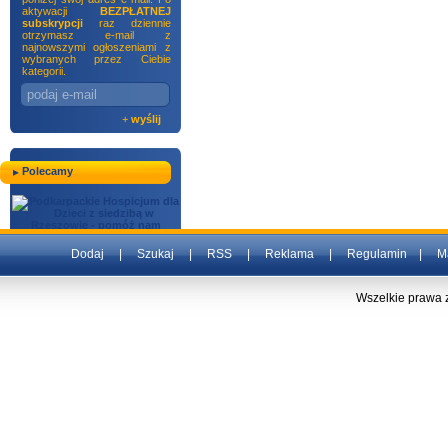
aktywacji
BEZPŁATNEJ
subskrypcji
raz dziennie
otrzymasz e-mail z
najnowszymi ogłoszeniami z
wybranych przez Ciebie
kategorii.
+
wyślij
Polecamy
Dodaj
|
Szukaj
|
RSS
|
Reklama
|
Regulamin
|
M
Wszelkie prawa 