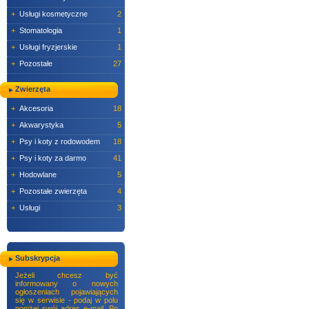
+
Usługi kosmetyczne
2
+
Stomatologia
1
+
Usługi fryzjerskie
1
+
Pozostałe
27
Zwierzęta
+
Akcesoria
18
+
Akwarystyka
5
+
Psy i koty z rodowodem
18
+
Psy i koty za darmo
41
+
Hodowlane
5
+
Pozostałe zwierzęta
4
+
Usługi
3
Subskrypcja
Jeżeli chcesz być
informowany o nowych
ogłoszeniach pojawiających
się w serwisie - podaj w polu
poniżej swój adres e-mail. Po