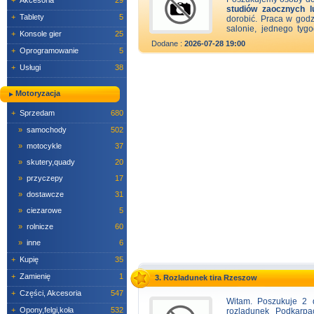
+
Akcesoria
29
studiów zaocznych l
+
Tablety
5
dorobić. Praca w god
salonie, jednego tyg
+
Konsole gier
25
dyspozycyjnej w tygo
Dodane :
2026-07-28 19:00
osobistą, -potrafiąca
+
Oprogramowanie
5
tajskich to dodatkowy
+
Usługi
38
spokojnym miejscu
kontaktowego]
Motoryzacja
+
Sprzedam
680
»
samochody
502
»
motocykle
37
»
skutery,quady
20
»
przyczepy
17
»
dostawcze
31
»
ciezarowe
5
»
rolnicze
60
»
inne
6
+
Kupię
35
+
Zamienię
1
3. Rozladunek tira Rzeszow
+
Części, Akcesoria
547
Witam. Poszukuje 2 
+
Opony,felgi,koła
532
rozladunek Podkarpa