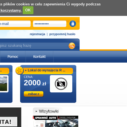
nas plików cookies w celu zapewnienia Ci wygody podczas
 korzystamy.
OK
rejestracja
|
przypomnij hasło
..
Lokal do wynajęcia R ...
CENA:
2000
zł