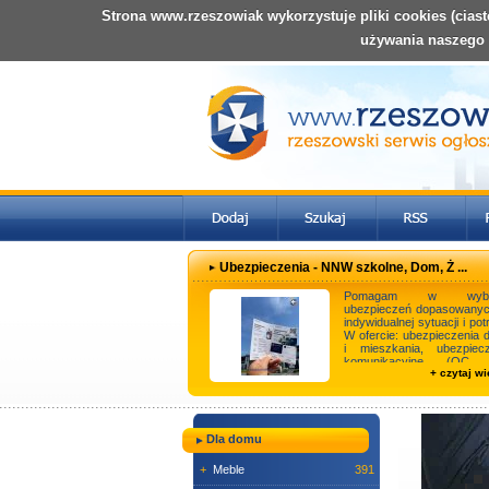
Strona www.rzeszowiak wykorzystuje pliki cookies (cias
używania naszego
Ubezpieczenia - NNW szkolne, Dom, Ż ...
Pomagam w wybo
ubezpieczeń dopasowanyc
indywidualnej sytuacji i pot
W ofercie: ubezpieczenia
i mieszkania, ubezpiecz
komunikacyjne (OC,
+ czytaj wi
Assistance, NNW), ...
Dla domu
+
Meble
391