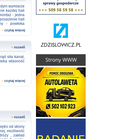
ażdym wymiarze
ene kazdej hali
montaż - jedna
yposażenie hali
amy - powłoka
my wycenę bez
+
czytaj więcej
+
rozwiń
ąd siła kanał,
ieka własność
+
czytaj więcej
+
rozwiń
ętro od strony
nej, możliwość
dróży , zakład