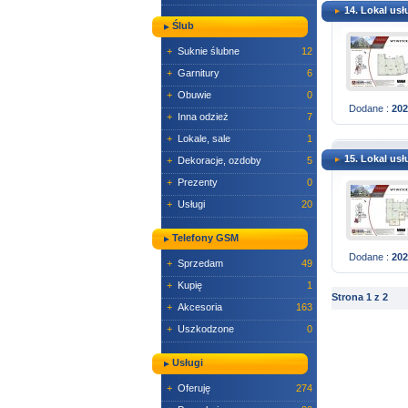
14. Lokal us
Ślub
+
Suknie ślubne
12
+
Garnitury
6
+
Obuwie
0
Dodane :
202
+
Inna odzież
7
+
Lokale, sale
1
15. Lokal us
+
Dekoracje, ozdoby
5
+
Prezenty
0
+
Usługi
20
Telefony GSM
Dodane :
202
+
Sprzedam
49
+
Kupię
1
Strona 1 z 2
+
Akcesoria
163
+
Uszkodzone
0
Usługi
+
Oferuję
274