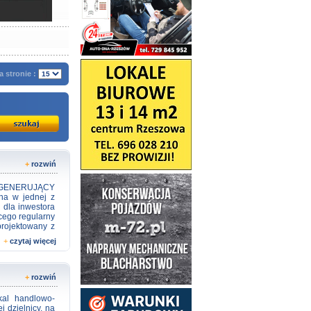
a stronie :
+
rozwiń
 GENERUJĄCY
na w jednej z
 dla inwestora
cego regularny
projektowany z
omość posiada
+
czytaj więcej
on budynku, co
zez najemców.
działki to 187
a od wielu lat
+
rozwiń
a jako gotowy
antująca stałe
al handlowo-
ającej wzdłuż
j dzielnicy, na