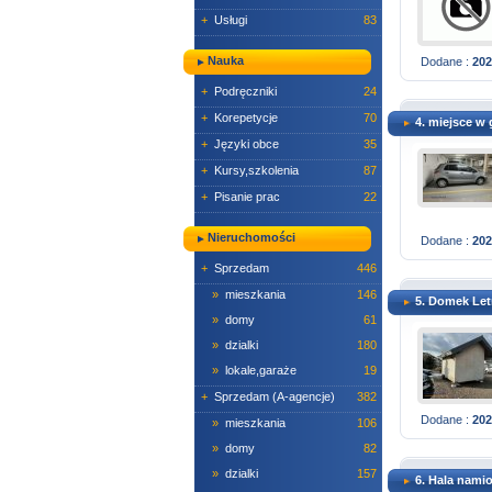
+
Usługi
83
Nauka
Dodane :
202
+
Podręczniki
24
+
Korepetycje
70
4. miejsce w
+
Języki obce
35
+
Kursy,szkolenia
87
+
Pisanie prac
22
Nieruchomości
Dodane :
202
+
Sprzedam
446
»
mieszkania
146
5. Domek Let
»
domy
61
»
dzialki
180
»
lokale,garaże
19
+
Sprzedam (A-agencje)
382
Dodane :
202
»
mieszkania
106
»
domy
82
»
dzialki
157
6. Hala nami