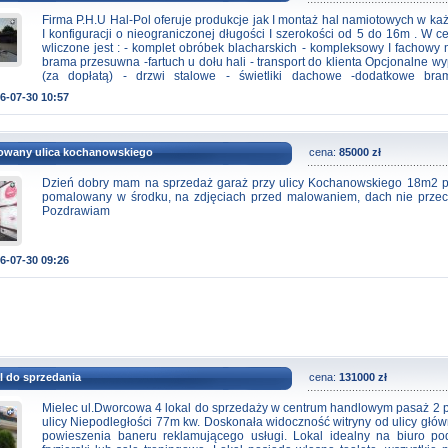
Firma P.H.U Hal-Pol oferuje produkcje jak I montaż hal namiotowych w k
I konfiguracji o nieograniczonej długości I szerokości od 5 do 16m . W c
wliczone jest : - komplet obróbek blacharskich - kompleksowy I fachowy 
brama przesuwna -fartuch u dołu hali - transport do klienta Opcjonalne w
(za dopłatą) - drzwi stalowe - świetliki dachowe -dodatkowe br
antyskropleniowa -kompletne orynnowanie Z chęcią doradzimy I zrobi
6-07-30 10:57
żadnych zobowiązań . Zapraszamy do kontaktu. Tel.724-265-024
rowany ulica kochanowskiego
cena:
85000 zł
Dzień dobry mam na sprzedaż garaż przy ulicy Kochanowskiego 18m2 pr
pomalowany w środku, na zdjęciach przed malowaniem, dach nie przec
Pozdrawiam
6-07-30 09:26
al do sprzedania
cena:
131000 zł
Mielec ul.Dworcowa 4 lokal do sprzedaży w centrum handlowym pasaż 2 pi
ulicy Niepodległości 77m kw. Doskonała widoczność witryny od ulicy głów
powieszenia baneru reklamującego usługi. Lokal idealny na biuro po