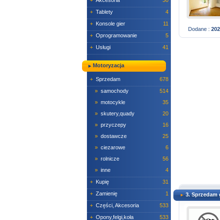
+
Akcesoria
30
+
Tablety
4
+
Konsole gier
11
Dodane :
202
+
Oprogramowanie
5
+
Usługi
41
Motoryzacja
+
Sprzedam
678
»
samochody
514
»
motocykle
35
»
skutery,quady
20
»
przyczepy
16
»
dostawcze
25
»
ciezarowe
6
»
rolnicze
56
»
inne
4
+
Kupię
31
+
Zamienię
1
3. Sprzedam 
+
Części, Akcesoria
533
+
Opony,felgi,koła
533