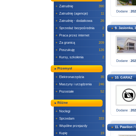
+
Zatrudnię
390
Dodane :
202
+
Zatrudnię (agencje)
11
+
Zatrudnię - dodatkowa
26
+
Sprzedaż bezpośrednia
2
9. Jasionka,
+
Praca przez internet
3
+
Za granicą
209
+
Poszukuję
126
+
Kursy, szkolenia
2
Dodane :
202
Przemysł
+
Elektronarzędzia
35
10. GARAZ
+
Maszyny i urządzenia
246
+
Pozostałe
52
Różne
Dodane :
202
+
Noclegi
8
+
Sprzedam
333
+
Wspólne przejazdy
0
11. Pawilon /
+
Kupię
19