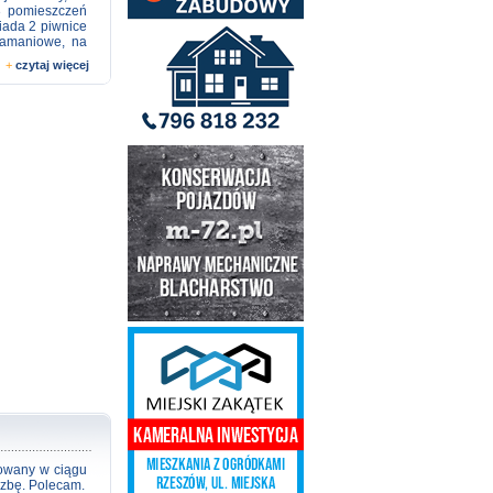
 bezpośrednim
 3 pomieszczeń
ka schodowa z
iada 2 piwnice
, zamontowana
łamaniowe, na
wanego pieca
lus w zimie ok.
tkowo liczne
+
czytaj więcej
ść wywieszenia
ch parkingach.
pośrednio pod
a pilota) Stan
 bez obciążeń
olicy stwarza
rskie, biuro
! c. 555 000 zł
u o informacje
y w rozumieniu
 mogą podlegać
owany w ciągu
czbę. Polecam.