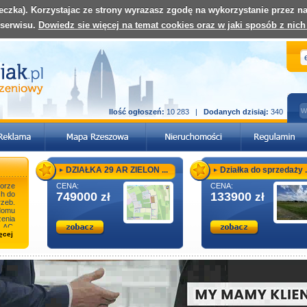
teczka). Korzystajac ze strony wyrazasz zgodę na wykorzystanie przez 
 serwisu.
Dowiedz sie więcej na temat cookies oraz w jaki sposób z nich
Ilość ogłoszeń:
10 283 |
Dodanych dzisiaj:
340
DZIAŁKA 29 AR ZIELON ...
Działka do sprzedaży .
rze
CENA:
CENA:
h do
749000
133900
zł
zł
rzeb.
 domu
enia
 AC,
ęcej