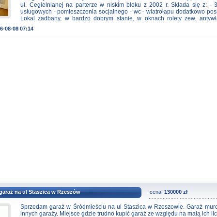
budynku, gęsta zabudowa mieszkaniowa i duża liczba mieszkańców w
ul. Cegielnianej na parterze w niskim bloku z 2002 r. Składa się z: -
sąsiedztwie, cztery funkcjonalne kondygnacje, niezależna klat
usługowych - pomieszczenia socjalnego - wc - wiatrołapu dodatkowo pos
podświetleniem na fotokomórkę, łazienka na każdej kondygnacji
Lokal zadbany, w bardzo dobrym stanie, w oknach rolety zew. antyw
klimatyzacja, ogrzewanie gazowe realizowane za pomocą renomo
podłodze płytki, czynsz do administracji 620 zł/mies w sezonie letnim p
6-08-08 07:14
gazowego BUDERUS, dwa przynależne miejsca postojowe, doda
200 zł/mies za ogrzewanie miejskie, wolny od zaraz. Istnieje możliwo
ogólnodostępne miejsca parkingowe wzdłuż budynków oraz na pobliski
baneru reklamowego jak i możliwości zaparkowania samochodu bez
Nieruch
lokalem i w okolicy - ogólnodostępne miejsca parkingowe (i za rampą n
prawny: spółdzielczo własnościowe prawo do lokalu użytkowego,
Doskonała lokalizacja jak i obecność innych rodzajów w usług w ok
możliwość adaptacji na różne działalności - na gabinety leka
notarialne/rachunkowe, salon kosmetyczny/fryzjerski, itp. Naprawdę warto 
Powyższy opis ma charakter informacyjny i został przygotowany w oparci
uzyskane od właściciela. Treść niniejszego ogłoszenia nie stanowi ofert
Kodeksu Cywilnego a dane w nim zawarte mają charakter informacyjny i
aktualizacji. tel. 793 389 271
garaż na ul Staszica w Rzeszów
cena:
130000 zł
Sprzedam garaż w Śródmieściu na ul Staszica w Rzeszowie. Garaż mur
innych garaży. Miejsce gdzie trudno kupić garaż ze względu na małą ich li