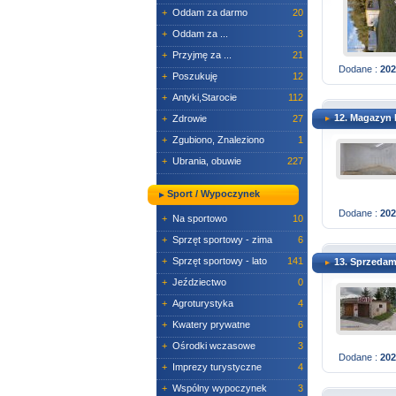
+
Oddam za darmo
20
+
Oddam za ...
3
+
Przyjmę za ...
21
Dodane :
202
+
Poszukuję
12
+
Antyki,Starocie
112
12. Magazyn l
+
Zdrowie
27
+
Zgubiono, Znaleziono
1
+
Ubrania, obuwie
227
Sport / Wypoczynek
Dodane :
202
+
Na sportowo
10
+
Sprzęt sportowy - zima
6
+
Sprzęt sportowy - lato
141
13. Sprzedam
+
Jeździectwo
0
+
Agroturystyka
4
+
Kwatery prywatne
6
+
Ośrodki wczasowe
3
Dodane :
202
+
Imprezy turystyczne
4
+
Wspólny wypoczynek
3