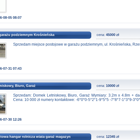
6-08-05 08:07
 garażu podziemnym Krośnieńska
cena:
45000 zł
Sprzedam miejsce postojowe w garażu podziemnym, ul. Krośnieńska, Rze
6-07-31 07:43
niskowy, Biuro, Garaż
cena:
10000 zł
Sprzedam: Domek Letniskowy, Biuro, Garaż Wymiary: 3.2m x 4.8m + da
Cena: 10 000 zł numery kontaktowe: -6*0*0-5*2*1-9*5*5 -7*8*7-1*3*9-3*0
6-07-30 12:26
otowa hangar rolnicza wiata garaż magazyn
cena:
12345 zł