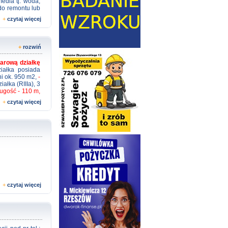
media tj. woda,
 do remontu lub
rzedaży 1700zł
+
czytaj więcej
+
rozwiń
arową działkę
iałka posiada
i ok. 950 m2,
-
iałka (RIIIa), 3
ługość - 110 m,
nej powiatowej,
+
czytaj więcej
ni na osuwanie
odociąg w32 na
ce - zgoda na
znajduje się w
, a z niej 2 km
 ekonomiczna, -
+
czytaj więcej