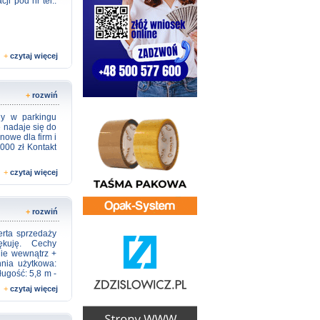
ji pod nr tel.:
+
czytaj więcej
+
rozwiń
ny w parkingu
 nadaje się do
owe dla firm i
000 zł Kontakt
+
czytaj więcej
+
rozwiń
erta sprzedaży
ękuję. Cechy
nie wewnątrz +
hnia użytkowa:
ugość: 5,8 m -
ok: ok 250 PLN
+
czytaj więcej
nieruchomości: