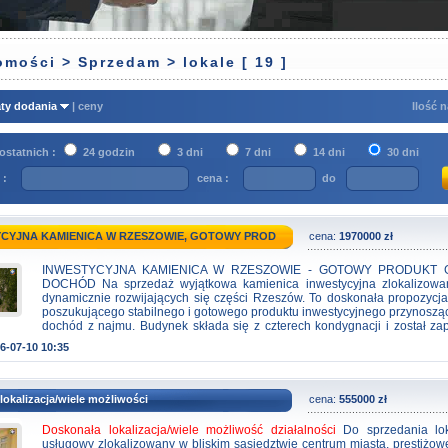
mości > Sprzedam > lokale [ 19 ]
ty dodania
|
ceny
Ilość n
ostatnich :
24 godzin
3 dni
7 dni
14 dni
30 dni
 :
cena :
do
TYCYJNA KAMIENICA W RZESZOWIE, GOTOWY PROD
cena:
1970000 zł
INWESTYCYJNA KAMIENICA W RZESZOWIE - GOTOWY PRODUKT
DOCHÓD Na sprzedaż wyjątkowa kamienica inwestycyjna zlokalizowa
dynamicznie rozwijających się części Rzeszów. To doskonała propozycja
poszukującego stabilnego i gotowego produktu inwestycyjnego przynoszą
dochód z najmu. Budynek składa się z czterech kondygnacji i został za
myślą o funkcjonalnym wynajmie powierzchni użytkowych. Nieruch
6-07-10 10:35
niezależną klatkę schodową oraz aż trzy niezależne wejścia z dwóch str
znacząco zwiększa możliwości aranżacyjne i komfort użytkowania pr
Powierzchnia zabudowy budynku wynosi 130 mÂ˛, natomiast powierzchnia 
mÂ˛. Najważniejsze atuty inwestycji: całość budynku jest wynajmowan
lokalizacja/wiele możliwości
cena:
555000 zł
przez stałych i sprawdzonych najemców, nieruchomość sprzedawan
produkt inwestycyjny generujący dochód, bardzo dobra lokalizacja gwar
Doskonała lokalizacja/wiele możliwość działalności
Do sprzedania lok
zainteresowanie najmem, duże natężenie ruchu na drodze przebieg
usługowy zlokalizowany w bliskim sąsiedztwie centrum miasta, prestiżowe