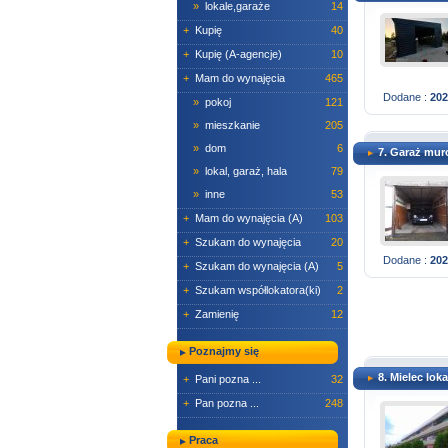
»
lokale,garaże
14
+
Kupię
40
+
Kupię (A-agencje)
10
+
Mam do wynajęcia
465
Dodane :
202
»
pokoj
121
»
mieszkanie
205
»
dom
6
7. Garaż mu
»
lokal, garaż, hala
79
»
inne
53
+
Mam do wynajęcia (A)
103
+
Szukam do wynajęcia
20
Dodane :
202
+
Szukam do wynajęcia (A)
5
+
Szukam współlokatora(ki)
2
+
Zamienię
12
Poznajmy się
8. Mielec lok
+
Pani pozna ...
32
+
Pan pozna ...
248
Praca