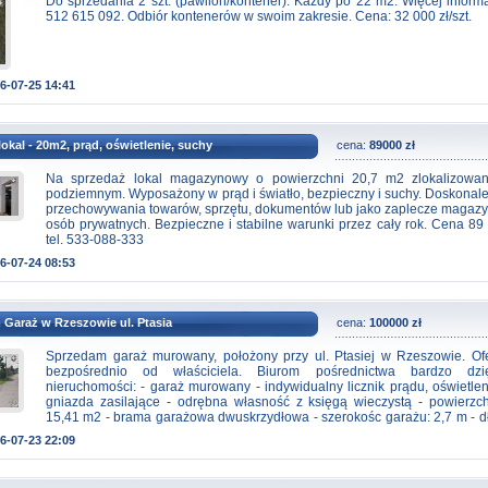
Do sprzedania 2 szt. (pawilon/kontener). Każdy po 22 m2. Więcej informac
512 615 092. Odbiór kontenerów w swoim zakresie. Cena: 32 000 zł/szt.
6-07-25 14:41
okal - 20m2, prąd, oświetlenie, suchy
cena:
89000 zł
Na sprzedaż lokal magazynowy o powierzchni 20,7 m2 zlokalizowa
podziemnym. Wyposażony w prąd i światło, bezpieczny i suchy. Doskonale
przechowywania towarów, sprzętu, dokumentów lub jako zaplecze magazyn
osób prywatnych. Bezpieczne i stabilne warunki przez cały rok. Cena 89 
tel. 533-088-333
6-07-24 08:53
 Garaż w Rzeszowie ul. Ptasia
cena:
100000 zł
Sprzedam garaż murowany, położony przy ul. Ptasiej w Rzeszowie. Of
bezpośrednio od właściciela. Biurom pośrednictwa bardzo dzi
nieruchomości: - garaż murowany - indywidualny licznik prądu, oświetle
gniazda zasilające - odrębna własność z księgą wieczystą - powierzc
15,41 m2 - brama garażowa dwuskrzydłowa - szerokośc garażu: 2,7 m - dł
teren tylko dla właścicieli garaży - Podatek od nieruchomości na 2026 r
6-07-23 22:09
(Budynki pozostałe 15,41m2, Grunty 20 m2) - prąd według zużycia Cena 
100 000 zł (do negocjacji)