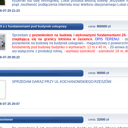
fryzjerski lub salę treningową. Lokal posiada własną toaletę ,wszystkie 
prąd ,możliwość podłączenia internetu oraz telefonu stacjonarnego.Lokal
własnej aranżacji. Możliwość zamiany na mieszkanie w Mielcu Cena sp
6-07-29 21:23
za 1m2. Nie odpowiadam na sms.
 20 a z fundamentami pod budynek usługowy
cena:
800000 zł
Sprzedam
z pozwoleniem na budowę i wykonanymi fundamentami 20- 
znajdującą się na granicy lotniska w Jasionce.
OPIS TERENU:
- dz
pozwolenie na budowę na budynek usługowo - magazynowy o powierzchn
fundamenty pod budowę budynku o wymiarach: 12 m x 40 m
, - 20-arowa dz
ary wyłączone z produkcji rolnej,
- wymiary szerokość - szerokość 19 m, d
- 1 pas zabudowy, wjazd na działkę od południa z drogi asfaltowej publicz
6-07-29 00:22
- teren płaski, obszar nie jest narażony na niebezpieczeństwo powodzi a
się terenu.
MEDIA:
- kanalizacja ks200 na działce (za fundamentami), - w
działce i w100 w drodze powiatowej, - gaz g32 na sąsiedniej dzial
podciągnięcie, - prąd (słup) niskiego w rogu działki.
OKOLICA:
- działka 
cena:
90000 zł
granicy ze strefą lotniska, - 3,7 km - do wjazdu na drogę ekspresową S19
do autostrady A4, - w obrębie 5 km mieszczą się: lotnisko Jasionka, strefa
SPRZEDAM GARAZ PRZY UL.KOCHANOWSKIEGO.RZESZÓW.
odległość 5 km od granic Rzeszowa.
Cena 800 000 zł - cena netto
6-07-25 20:07
 kontener
cena:
32000 zł