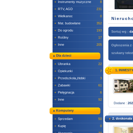
+
Instrumenty muzyczne
8
+
RTV, AGD
231
+
Wielkanoc
0
Nierucho
+
Mat. budowlane
352
+
Do ogrodu
193
Sortuj wg :
da
+
Rośliny
17
+
Inne
205
Ogłoszenia z 
szukany tekst
Dla dzieci
+
Ubranka
22
1. INWES
+
Opiekunki
7
+
Przedszkola,żłobki
3
+
Zabawki
61
+
Pielęgnacja
6
+
Inne
92
Dodane :
202
Komputery
2. doskonała 
+
Sprzedam
50
+
Kupię
0