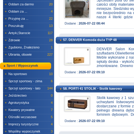
Sprzedam pufa do sie
+
Oddam za darmo
20
całości obity materia
mniejsze. Siedzisko 
+
Oddam za ...
4
nie bezpośrednio na 
nasze 4 literki gdzi
+
Przyjmę za ...
22
Zewnątrz obite materia
Dodane :
2026-07-22 08:44
odcień brązu a nie ma
+
Poszukuję
13
co daje większą trwa
+
Antyki,Starocie
117
środku , do czyszcze
darmowa. Zapraszam 
57. DENVER Komoda duża TYP 48
+
Zdrowie
28
+
Zgubiono, Znaleziono
1
DENVER Salon Ko
szufladami.Oświetlenie
+
Ubrania, obuwie
227
Meble wykonane z nast
sękaty deska - wykońc
Sport / Wypoczynek
zmontowane. Drewno j
słojów, ich zawirow
Dodane :
2026-07-22 09:10
+
Na sportowo
10
słońca, powiew wiatru
z którego zbudowana 
+
Sprzęt sportowy - zima
6
komody, szafki RTV, st
dzienny lub jadalnię.
+
Sprzęt sportowy - lato
144
58. PORTI 41 STOLIK - Stolik kawowy
niektóre bryły. Dosta
meblowy Meblo II Dom
+
Jeździectwo
0
Stolik kawowy z 1 szu
meblodom.com.pl Z
uchwytami listwowym
+
Agroturystyka
4
ODWIEDZENIA STRON
dostarczane z formie 
+
Kwatery prywatne
7
pełnego drewna dębo
fornirem dębowym. D
+
Ośrodki wczasowe
5
systemem cichego d
Dodane :
2026-07-22 09:10
Szerokość 110 Wysoko
+
Imprezy turystyczne
4
terenie całego kraju. 
+
Wspólny wypoczynek
3
207 Rzeszów 509-