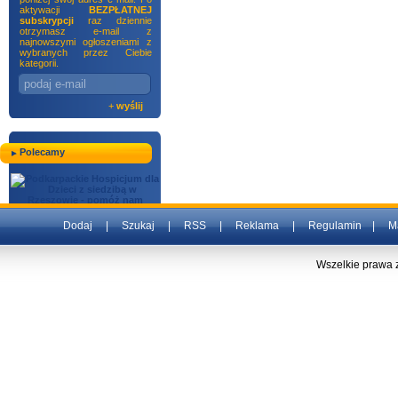
aktywacji
BEZPŁATNEJ
subskrypcji
raz dziennie
otrzymasz e-mail z
najnowszymi ogłoszeniami z
wybranych przez Ciebie
kategorii.
+
wyślij
Polecamy
Dodaj
|
Szukaj
|
RSS
|
Reklama
|
Regulamin
|
M
Wszelkie prawa 