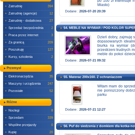
po 100 zł Interesuje 
Miasto)
+
Zatrudnię
394
Dodane :
2026-07-20 20:39
+
Zatrudnię (agencje)
12
+
Zatrudnię - dodatkowa
27
+
Sprzedaż bezpośrednia
2
54. MEBLE NA WYMIAR / POD KOLOR SUPE
+
Praca przez internet
3
Dzień dobry, zajmuję
dopasowanych idealnie
+
Za granicą
209
biurka na wymiar (d
+
Poszukuję
127
przestrzeni trudnych m
meble do pokoi dzieci
+
Kursy, szkolenia
2
na solidne wykonanie
Dodane :
2026-07-21 09:32
indywidualnie, z uwz
wyłącznie ze sprawdz
Przemysł
wygodne w codziennym
pomiar u klienta, ind
+
Elektronarzędzia
35
55. Materac 200x160. Z ochraniaczem
oraz uczciwe podejśc
pytania i pomogę stwo
+
Maszyny i urządzenia
247
Witam mam do sprzeda
również gotowe meble 
nie poniszczony dobrz
+
Pozostałe
52
na całą Polskę kontakt
parku
Różne
Dodane :
2026-07-21 12:27
+
Noclegi
8
+
Sprzedam
339
+
Wspólne przejazdy
0
56. Puf do siedzenia z domkiem dla kotka-n
+
Kupię
20