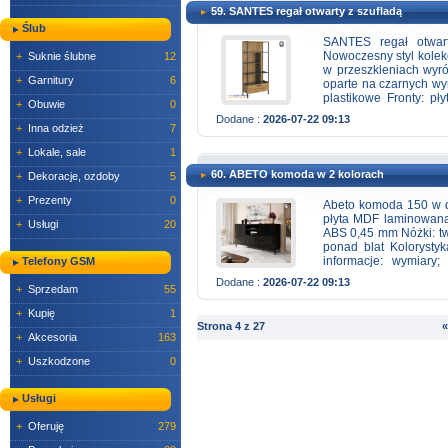
59. SANTES regał otwarty z szufladą
SKLEPU STACJONAR
Ślub
SANTES regał otwart
Nowoczesny styl kolekc
+
Suknie ślubne
12
w przeszkleniach wyró
+
Garnitury
6
oparte na czarnych wyr
plastikowe Fronty: p
+
Obuwie
0
laminowana Szuflady:
Dodane :
2026-07-22 09:13
Santes dostępne są w
+
Inna odzież
7
wykonane z płyty meb
+
Lokale, sale
1
wykonane ze szkła ha
hartowanego z możli
60. ABETO komoda w 2 kolorach
+
Dekoracje, ozdoby
5
wykonane z płyty meb
w czarne stelaże meta
+
Prezenty
0
Abeto komoda 150 w d
w kolorze czarnym. Bl
płyta MDF laminowana
Santes dostarczane są
+
Usługi
20
ABS 0,45 mm Nóżki: tw
się z wielu nowoczes
ponad blat Kolorystyk
urządzimy salon, pokó
informacje: wymiar
Telefony GSM
gł.42cm Zapraszamy. 
przeznaczony do sam
tel. 509- 782-9
Dodane :
2026-07-22 09:13
instrukcją w komplec
+
Sprzedam
55
STACJONARNEGO OR
150cm i 200cm. Dost
+
Kupię
1
meblowy Meblo Dom 
Strona 4 z 27
«
ZAPRASZAMY DO N
+
Akcesoria
163
STRONY INTERNETOWE
+
Uszkodzone
0
Usługi
+
Oferuję
279