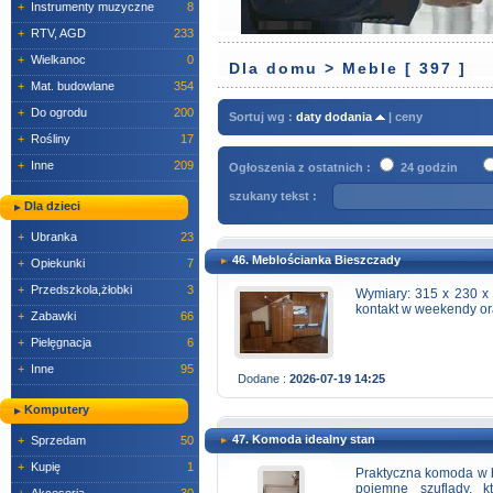
+
Instrumenty muzyczne
8
+
RTV, AGD
233
+
Wielkanoc
0
Dla domu > Meble [ 397 ]
+
Mat. budowlane
354
+
Do ogrodu
200
Sortuj wg :
daty dodania
|
ceny
+
Rośliny
17
+
Inne
209
Ogłoszenia z ostatnich :
24 godzin
szukany tekst :
Dla dzieci
+
Ubranka
23
46. Meblościanka Bieszczady
+
Opiekunki
7
+
Przedszkola,żłobki
3
Wymiary: 315 x 230 x 
kontakt w weekendy or
+
Zabawki
66
+
Pielęgnacja
6
+
Inne
95
Dodane :
2026-07-19 14:25
Komputery
47. Komoda idealny stan
+
Sprzedam
50
+
Kupię
1
Praktyczna komoda w b
pojemne szuflady, 