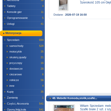
+
Akcesoria
30
Szerokość 105 cm Głę
+
Tablety
4
+
Konsole gier
11
Dodane :
2026-07-19 16:50
+
Oprogramowanie
5
+
Usługi
41
Motoryzacja
+
Sprzedam
694
»
samochody
528
»
motocykle
35
»
skutery,quady
21
»
przyczepy
16
»
dostawcze
26
»
ciezarowe
6
»
rolnicze
56
»
inne
4
+
Kupię
35
+
Zamienię
1
48. Mebelki Komoda,stolik,szafki...
+
Części, Akcesoria
541
Witam Sprzedam mebe
Szafki białe 2 szt. z 
+
Opony,felgi,koła
541