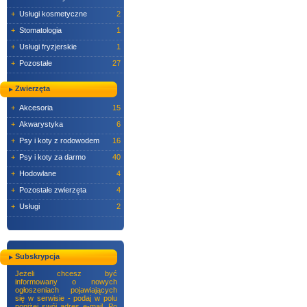
+
Usługi kosmetyczne
2
+
Stomatologia
1
+
Usługi fryzjerskie
1
+
Pozostałe
27
Zwierzęta
+
Akcesoria
15
+
Akwarystyka
6
+
Psy i koty z rodowodem
16
+
Psy i koty za darmo
40
+
Hodowlane
4
+
Pozostałe zwierzęta
4
+
Usługi
2
Subskrypcja
Jeżeli chcesz być
informowany o nowych
ogłoszeniach pojawiających
się w serwisie - podaj w polu
poniżej swój adres e-mail. Po