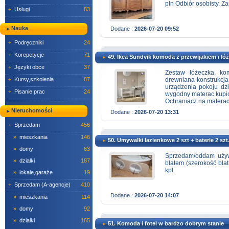
pln Odbiór osobisty. 
+
Usługi
83
Nauka
Dodane :
2026-07-20 09:52
+
Podręczniki
24
+
Korepetycje
71
49. Ikea Sundvik komoda z przewijakiem i łó
+
Języki obce
37
Zestaw łóżeczka, ko
+
Kursy,szkolenia
87
drewniana konstrukcja
urządzenia pokoju dz
+
Pisanie prac
24
wygodny materac kupio
Ochraniacz na materac
Nieruchomości
Dodane :
2026-07-20 13:31
+
Sprzedam
456
»
mieszkania
146
50. Umywalki łazienkowe 2 szt + baterie 2 szt.
»
domy
63
Sprzedam/oddam używ
»
dzialki
187
blatem (szerokość blat
kpl.
»
lokale,garaże
19
+
Sprzedam (A-agencje)
410
Dodane :
2026-07-20 14:07
»
mieszkania
114
»
domy
92
»
dzialki
165
51. Komoda i fotel w bardzo dobrym stanie