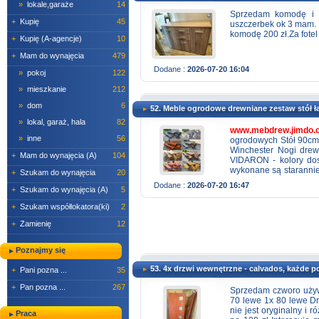
»
lokale,garaże
14
Sprzedam komodę i f
+
Kupię
45
uszczerbek ok 3 mam. 
komodę 200 zł.Za fotel
+
Kupię (A-agencje)
10
+
Mam do wynajęcia
479
Dodane :
2026-07-20 16:04
»
pokoj
122
»
mieszkanie
212
»
dom
6
52. Meble ogrodowe drewniane zestaw stół ła
»
lokal, garaż, hala
82
www.mebdrew.jimdo.
»
inne
56
ogrodowych Stół 90cm
Winchester Nogi drew
+
Mam do wynajęcia (A)
104
VIDARON - kolory dost
wykonane są starannie,
+
Szukam do wynajęcia
20
drewno zaimpregnow
Dodane :
2026-07-20 16:47
+
Szukam do wynajęcia (A)
5
mebli ogrodowych w 
internetową :
www.me
+
Szukam współlokatora(ki)
2
SMS
+
Zamienię
12
Poznajmy się
53. 4x drzwi wewnętrzne - calvados, każde p
+
Pani pozna ...
35
+
Pan pozna ...
267
Sprzedam czworo używ
70 lewe 1x 80 lewe Dr
nie jest oryginalny i 
Praca