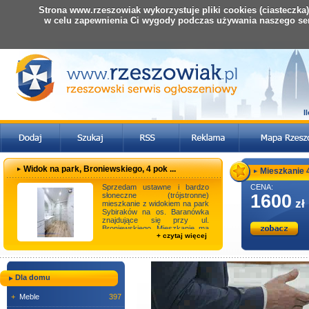
Strona www.rzeszowiak wykorzystuje pliki cookies (ciasteczka
w celu zapewnienia Ci wygody podczas używania naszego se
I
Widok na park, Broniewskiego, 4 pok ...
Mieszkanie 40
Sprzedam ustawne i bardzo
CENA:
słoneczne (trójstronne)
1600
zł
mieszkanie z widokiem na park
Sybiraków na os. Baranówka
znajdujące się przy ul.
Broniewskiego. Mieszkanie ma
+ czytaj więcej
powierzchnię 63,50 ...
Dla domu
+
Meble
397