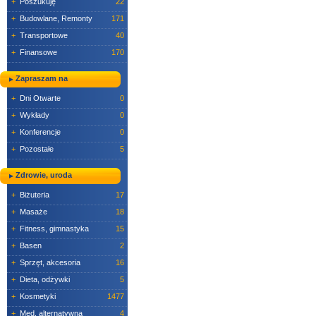
+
Poszukuję
22
+
Budowlane, Remonty
171
+
Transportowe
40
+
Finansowe
170
Zapraszam na
+
Dni Otwarte
0
+
Wykłady
0
+
Konferencje
0
+
Pozostałe
5
Zdrowie, uroda
+
Biżuteria
17
+
Masaże
18
+
Fitness, gimnastyka
15
+
Basen
2
+
Sprzęt, akcesoria
16
+
Dieta, odżywki
5
+
Kosmetyki
1477
+
Med. alternatywna
4