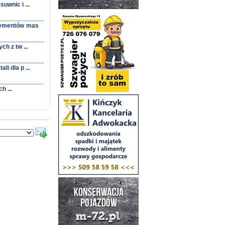
wnic i ...
lementów mas
 z tw ...
 dla p ...
h ...