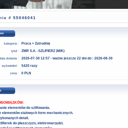
nie # 55046041
we
Praca > Zatrudnię
kategoria :
ZMR S.A. -SZLIFIERZ (M/K)
tytuł :
2026-07-30 12:57 - ważne jeszcze 22 dni do : 2026-08-30
data dodania :
5420 razy
wyświetleń :
0 PLN
cena :
a
OBOWIĄZKÓW:
anie elementów do szlifowania.
ie elementów stalowych form mechanicznych.
ykonanych detali.
lifierek do płaszczyzn, elektronarzędzi.