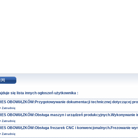
 [8]
ajduje się lista innych ogłoszeń użytkownika :
ES OBOWIĄZKÓW:Przygotowywanie dokumentacji technicznej dotyczącej prod
> Zatrudnię
ES OBOWIĄZKÓW:Obsługa maszyn i urządzeń produkcyjnych.Wykonywanie inn
> Zatrudnię
ES OBOWIĄZKÓW:Obsługa frezarek CNC i konwencjonalnych.Frezowanie wyro
> Zatrudnię