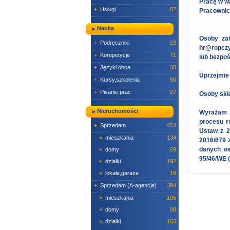
Pracę w w
+
Usługi
82
Pracownic
Nauka
Osoby zai
+
Podręczniki
23
hr@ropczy
+
Korepetycje
71
lub bezpo
+
Języki obce
33
Uprzejmie
+
Kursy,szkolenia
90
+
Pisanie prac
27
Osoby skła
Nieruchomości
Wyrażam z
procesu r
+
Sprzedam
454
Ustaw z 2
»
mieszkania
134
2016/679 
danych os
»
domy
69
95/46/WE 
»
dzialki
192
»
lokale,garaże
18
+
Sprzedam (A-agencje)
394
»
mieszkania
105
»
domy
88
»
dzialki
163