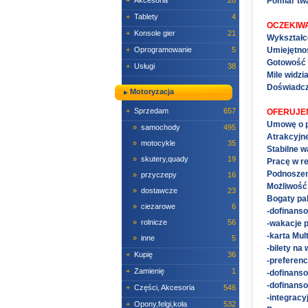
+
Akcesoria
28
Pomiar tw
+
Tablety
4
OCZEKIW
+
Konsole gier
21
Wykształc
+
Oprogramowanie
5
Umiejętno
Gotowość 
+
Usługi
38
Mile widzi
Doświadcze
Motoryzacja
+
Sprzedam
657
OFERUJE
Umowę o p
»
samochody
495
Atrakcyjn
»
motocykle
35
Stabilne w
»
skutery,quady
19
Pracę w r
Podnoszeni
»
przyczepy
16
Możliwość
»
dostawcze
23
Bogaty pak
»
ciezarowe
6
-dofinanso
»
rolnicze
56
-wakacje p
-karta Mult
»
inne
5
-bilety na
+
Kupię
36
-preferenc
+
Zamienię
1
-dofinanso
-dofinanso
+
Części, Akcesoria
546
-integracy
+
Opony,felgi,koła
532