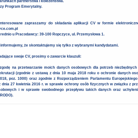
arunkach partnerstwa i koleżeństwa.
zy Program Emerytalny.
nteresowane zapraszamy do składania aplikacji CV w formie elektroniczn
ce.com.pl
średnio u Pracodawcy: 39-100 Ropczyce, ul. Przemysłowa 1.
 informujemy, że skontaktujemy się tylko z wybranymi kandydatami.
dające swoje CV, prosimy o zawarcie klauzuli:
godę na przetwarzanie moich danych osobowych dla potrzeb niezbędnych d
ekrutacji (zgodnie z ustawą z dnia 10 maja 2018 roku o ochronie danych os
018, poz. 1000) oraz zgodnie z Rozporządzeniem Parlamentu Europejskiego
z dnia 27 kwietnia 2016 r. w sprawie ochrony osób fizycznych w związku z pr
obowych i w sprawie swobodnego przepływu takich danych oraz uchyleni
(RODO).