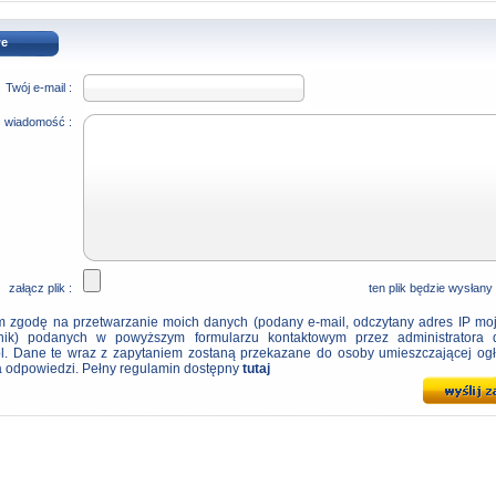
we
Twój e-mail :
wiadomość :
załącz plik :
ten plik będzie wysłany
zgodę na przetwarzanie moich danych (podany e-mail, odczytany adres IP mo
znik) podanych w powyższym formularzu kontaktowym przez administratora 
pl. Dane te wraz z zapytaniem zostaną przekazane do osoby umieszczającej ogł
a odpowiedzi. Pełny regulamin dostępny
tutaj