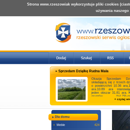
Strona www.rzeszowiak wykorzystuje pliki cookies (cias
używania naszego
Sprzedam Dziąłkę Rudna Mała
Okazja Sprzedam Dzi
składającą się z trzech dz
o powierzchni 10.36 ara,
ara.10.89 ara stanowią
jeden obszar 31.81 ara. 
gruntów IV-LZR-gru
+ czytaj wi
zakrzewione na ...
Dla domu
+
Meble
424