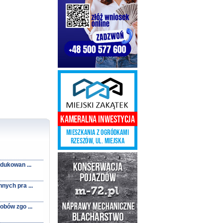
ukowan ...
ych pra ...
bów zgo ...