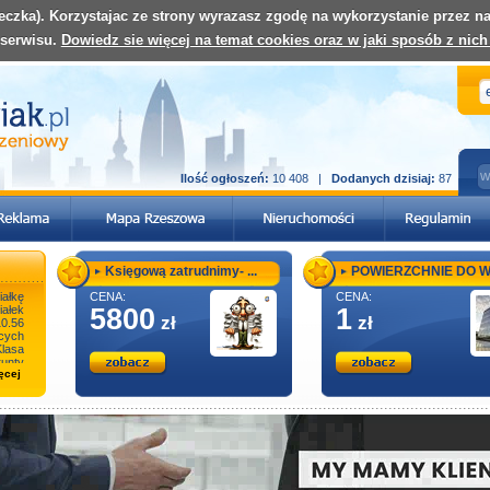
teczka). Korzystajac ze strony wyrazasz zgodę na wykorzystanie przez 
 serwisu.
Dowiedz sie więcej na temat cookies oraz w jaki sposób z nich
Ilość ogłoszeń:
10 408 |
Dodanych dzisiaj:
87
Księgową zatrudnimy- ...
POWIERZCHNIE DO WY
ałkę
CENA:
CENA:
iałek
5800
1
zł
zł
10.56
cych
Klasa
nty
ęcej