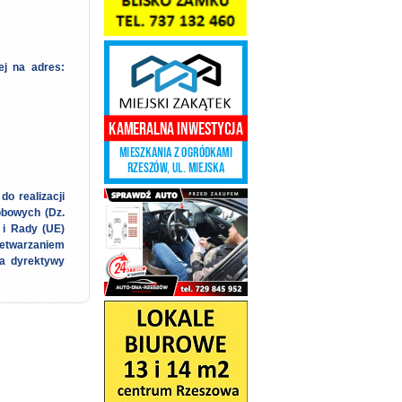
ej na adres:
o realizacji
obowych (Dz.
 i Rady (UE)
zetwarzaniem
a dyrektywy