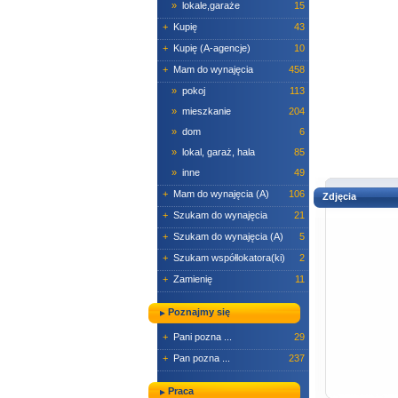
»
lokale,garaże
15
+
Kupię
43
+
Kupię (A-agencje)
10
+
Mam do wynajęcia
458
»
pokoj
113
»
mieszkanie
204
»
dom
6
»
lokal, garaż, hala
85
»
inne
49
+
Mam do wynajęcia (A)
106
Zdjęcia
+
Szukam do wynajęcia
21
+
Szukam do wynajęcia (A)
5
+
Szukam współlokatora(ki)
2
+
Zamienię
11
Poznajmy się
+
Pani pozna ...
29
+
Pan pozna ...
237
Praca