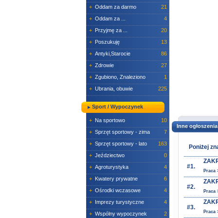
+
Oddam za darmo
21
+
Oddam za ...
4
+
Przyjmę za ...
20
+
Poszukuję
13
+
Antyki,Starocie
86
+
Zdrowie
27
+
Zgubiono, Znaleziono
1
+
Ubrania, obuwie
225
Sport / Wypoczynek
+
Na sportowo
10
Inne ogłoszenia
+
Sprzęt sportowy - zima
7
+
Sprzęt sportowy - lato
163
Poniżej zn
+
Jeździectwo
0
ZAKR
#1.
+
Agroturystyka
4
Praca 
+
Kwatery prywatne
6
ZAKR
#2.
+
Ośrodki wczasowe
4
Praca 
ZAKR
+
Imprezy turystyczne
4
#3.
Praca 
+
Wspólny wypoczynek
2