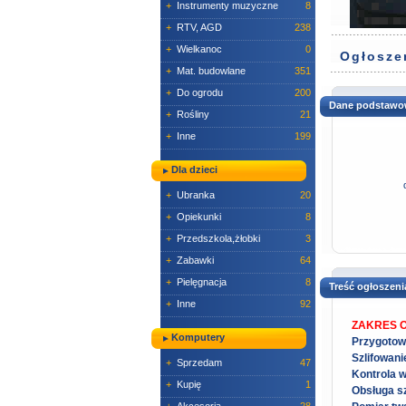
+
Instrumenty muzyczne
8
+
RTV, AGD
238
+
Wielkanoc
0
Ogłosze
+
Mat. budowlane
351
+
Do ogrodu
200
Dane podstawo
+
Rośliny
21
+
Inne
199
Dla dzieci
+
Ubranka
20
+
Opiekunki
8
+
Przedszkola,żłobki
3
+
Zabawki
64
+
Pielęgnacja
8
Treść ogłoszeni
+
Inne
92
ZAKRES 
Komputery
Przygotow
Szlifowan
+
Sprzedam
47
Kontrola w
+
Kupię
1
Obsługa sz