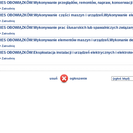
ES OBOWIĄZKÓW:Wykonywanie przeglądów, remontów, napraw, konserwacji su
> Zatrudnię
ES OBOWIĄZKÓW:Wykonywanie części maszyn i urządzeń.Wykonywanie e
> Zatrudnię
ES OBOWIĄZKÓW:Wykonywanie prac ślusarskich lub spawalniczych związanych
> Zatrudnię
ES OBOWIĄZKÓW:Wykonywanie elementów maszyn i urządzeń.Wykonanie detali
> Zatrudnię
S OBOWIĄZKÓW:Eksploatacja instalacji i urządzeń elektrycznych i elektrotec
> Zatrudnię
usuń
ogłoszenie