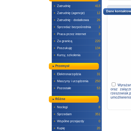
+
Zatrudnię
413
Dane kontakto
+
Zatrudnię (agencje)
12
+
Zatrudnię - dodatkowa
26
+
Sprzedaż bezpośrednia
2
+
Praca przez internet
3
+
Za granicą
220
+
Poszukuję
134
+
Kursy, szkolenia
2
Przemysł
+
Elektronarzędzia
31
+
Maszyny i urządzenia
250
Wyrażam 
+
Pozostałe
53
oraz załąc
rzeszowiak.
umożliwieni
Różne
+
Noclegi
8
+
Sprzedam
351
+
Wspólne przejazdy
0
+
Kupię
20