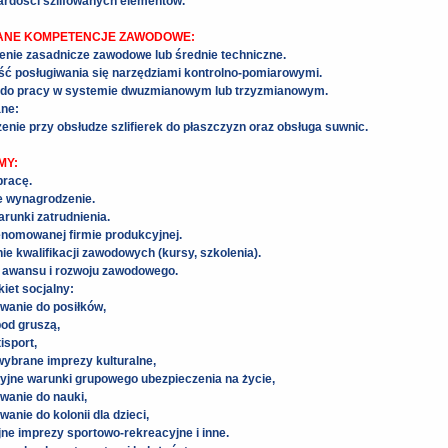
ardości szlifowanych elementów.
ANE KOMPETENCJE ZAWODOWE:
enie zasadnicze zawodowe lub średnie techniczne.
ść posługiwania się narzędziami kontrolno-pomiarowymi.
do pracy w systemie dwuzmianowym lub trzyzmianowym.
ane:
nie przy obsłudze szlifierek do płaszczyzn oraz obsługa suwnic.
MY:
racę.
e wynagrodzenie.
arunki zatrudnienia.
enomowanej firmie produkcyjnej.
e kwalifikacji zawodowych (kursy, szkolenia).
 awansu i rozwoju zawodowego.
iet socjalny:
wanie do posiłków,
od gruszą,
isport,
 wybrane imprezy kulturalne,
yjne warunki grupowego ubezpieczenia na życie,
wanie do nauki,
wanie do kolonii dla dzieci,
jne imprezy sportowo-rekreacyjne i inne.