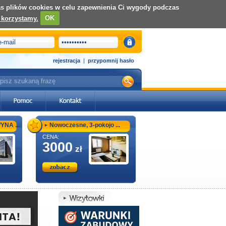
nas plików cookies w celu zapewnienia Ci wygody podczas
 korzystamy.
OK
rejestracja
|
przypomnij hasło
NA ...
Nowoczesne, 3-pokojo ...
CENA:
3000
zł