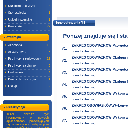
+
Usługi kosmetyczne
2
+
Stomatologia
1
+
Usługi fryzjerskie
1
Inne ogłoszenia [8]
+
Pozostałe
27
Poniżej znajduje się lis
Zwierzęta
+
Akcesoria
15
ZAKRES OBOWIĄZKÓW:Przygotowywa
#1.
Praca > Zatrudnię
+
Akwarystyka
6
ZAKRES OBOWIĄZKÓW:Obsługa masz
+
Psy i koty z rodowodem
16
#2.
Praca > Zatrudnię
+
Psy i koty za darmo
40
ZAKRES OBOWIĄZKÓW:Przygotowanie
+
Hodowlane
4
#3.
Praca > Zatrudnię
+
Pozostałe zwierzęta
4
ZAKRES OBOWIĄZKÓW:Obsługa frez
#4.
+
Usługi
2
Praca > Zatrudnię
ZAKRES OBOWIĄZKÓW:Wykonywanie 
#5.
Praca > Zatrudnię
ZAKRES OBOWIĄZKÓW:Wykonywani
Subskrypcja
#6.
...
Praca > Zatrudnię
Jeżeli chcesz być
ZAKRES OBOWIĄZKÓW:Wykonywanie 
informowany o nowych
#7.
ogłoszeniach pojawiających
Praca > Zatrudnię
się w serwisie - podaj w polu
poniżej swój adres e-mail. Po