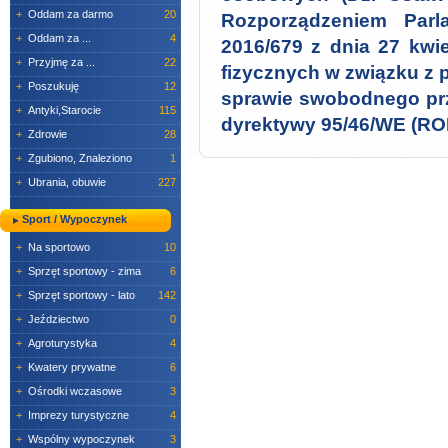
+
Oddam za darmo
20
Rozporządzeniem Parl
+
Oddam za ...
4
2016/679 z dnia 27 kwi
+
Przyjmę za ...
22
fizycznych w związku z
+
Poszukuję
12
sprawie swobodnego prz
+
Antyki,Starocie
115
dyrektywy 95/46/WE (RO
+
Zdrowie
28
+
Zgubiono, Znaleziono
1
+
Ubrania, obuwie
227
Sport / Wypoczynek
+
Na sportowo
10
+
Sprzęt sportowy - zima
6
+
Sprzęt sportowy - lato
142
+
Jeździectwo
0
+
Agroturystyka
4
+
Kwatery prywatne
6
+
Ośrodki wczasowe
3
+
Imprezy turystyczne
4
+
Wspólny wypoczynek
3