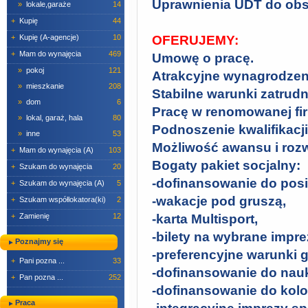
Uprawnienia UDT do obs
»
lokale,garaże
14
+
Kupię
44
+
Kupię (A-agencje)
10
OFERUJEMY:
+
Mam do wynajęcia
469
Umowę o pracę.
»
pokoj
121
Atrakcyjne wynagrodzen
»
mieszkanie
208
Stabilne warunki zatrudn
»
dom
6
Pracę w renomowanej fir
»
lokal, garaż, hala
80
Podnoszenie kwalifikacj
»
inne
53
Możliwość awansu i ro
+
Mam do wynajęcia (A)
103
Bogaty pakiet socjalny:
+
Szukam do wynajęcia
20
-dofinansowanie do posi
+
Szukam do wynajęcia (A)
5
-wakacje pod gruszą,
+
Szukam współlokatora(ki)
2
+
Zamienię
12
-karta Multisport,
-bilety na wybrane impre
Poznajmy się
-preferencyjne warunki 
+
Pani pozna ...
33
-dofinansowanie do nauk
+
Pan pozna ...
252
-dofinansowanie do kolon
Praca