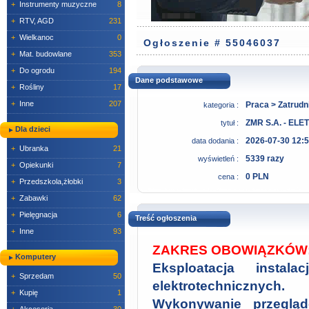
+
Instrumenty muzyczne
8
+
RTV, AGD
231
+
Wielkanoc
0
Ogłoszenie # 55046037
+
Mat. budowlane
353
+
Do ogrodu
194
Dane podstawowe
+
Rośliny
17
+
Inne
207
Praca > Zatrudn
kategoria :
ZMR S.A. - EL
tytuł :
Dla dzieci
2026-07-30 12:5
data dodania :
+
Ubranka
21
5339 razy
wyświetleń :
+
Opiekunki
7
0 PLN
cena :
+
Przedszkola,żłobki
3
+
Zabawki
62
+
Pielęgnacja
6
Treść ogłoszenia
+
Inne
93
ZAKRES OBOWIĄZKÓW
Komputery
Eksploatacja instal
+
Sprzedam
50
elektrotechnicznych.
+
Kupię
1
Wykonywanie przeglą