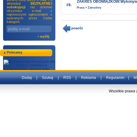
ZAKRES OBOWIĄZKÓW:Wykonywanie 
aktywacji
BEZPŁATNEJ
#8.
subskrypcji
raz dziennie
Praca > Zatrudnię
otrzymasz e-mail z
najnowszymi ogłoszeniami z
wybranych przez Ciebie
kategorii.
powrót
+
wyślij
Polecamy
Dodaj
|
Szukaj
|
RSS
|
Reklama
|
Regulamin
|
M
Wszelkie prawa 