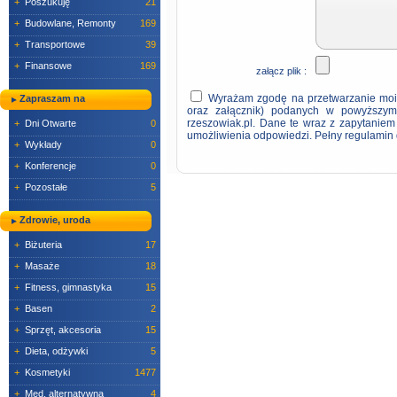
+
Poszukuję
21
+
Budowlane, Remonty
169
+
Transportowe
39
+
Finansowe
169
załącz plik :
Wyrażam zgodę na przetwarzanie moic
Zapraszam na
oraz załącznik) podanych w powyższym 
rzeszowiak.pl. Dane te wraz z zapytanie
+
Dni Otwarte
0
umożliwienia odpowiedzi. Pełny regulamin
+
Wykłady
0
+
Konferencje
0
+
Pozostałe
5
Zdrowie, uroda
+
Biżuteria
17
+
Masaże
18
+
Fitness, gimnastyka
15
+
Basen
2
+
Sprzęt, akcesoria
15
+
Dieta, odżywki
5
+
Kosmetyki
1477
+
Med. alternatywna
4