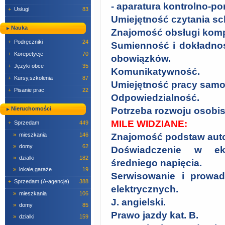
- aparatura kontrolno-p
+
Usługi
83
Umiejętność czytania s
Nauka
Znajomość obsługi kompu
+
Podręczniki
24
Sumienność i dokładno
+
Korepetycje
70
obowiązków.
+
Języki obce
35
Komunikatywność.
+
Kursy,szkolenia
87
Umiejętność pracy samod
+
Pisanie prac
22
Odpowiedzialność.
Nieruchomości
Potrzeba rozwoju osobis
MILE WIDZIANE:
+
Sprzedam
449
»
mieszkania
146
Znajomość podstaw auto
»
domy
62
Doświadczenie w eksp
»
dzialki
182
średniego napięcia.
»
lokale,garaże
19
Serwisowanie i prowa
+
Sprzedam (A-agencje)
388
elektrycznych.
»
mieszkania
106
J. angielski.
»
domy
85
Prawo jazdy kat. B.
»
dzialki
159