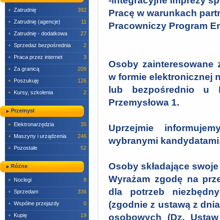
-integracyjne imprezy sp
+
Zatrudnię
392
Pracę w warunkach partn
+
Zatrudnię (agencje)
11
Pracowniczy Program Em
+
Zatrudnię - dodatkowa
27
+
Sprzedaż bezpośrednia
2
+
Praca przez internet
3
Osoby zainteresowane z
+
Za granicą
209
w formie elektronicznej
+
Poszukuję
126
lub bezpośrednio u 
+
Kursy, szkolenia
2
Przemysłowa 1.
Przemysł
+
Elektronarzędzia
35
Uprzejmie informuje
+
Maszyny i urządzenia
246
wybranymi kandydatami
+
Pozostałe
52
Osoby składające swoje 
Różne
Wyrażam zgodę na prz
+
Noclegi
8
dla potrzeb niezbędny
+
Sprzedam
336
(zgodnie z ustawą z dni
+
Wspólne przejazdy
0
+
Kupię
19
osobowych (Dz. Ustaw 