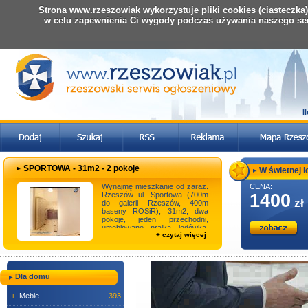
Strona www.rzeszowiak wykorzystuje pliki cookies (ciasteczka
w celu zapewnienia Ci wygody podczas używania naszego se
I
SPORTOWA - 31m2 - 2 pokoje
W świetnej lo
Wynajmę mieszkanie od zaraz.
CENA:
Rzeszów ul. Sportowa (700m
1400
zł
do galerii Rzeszów, 400m
baseny ROSiR), 31m2, dwa
pokoje, jeden przechodni,
umeblowane, pralka, lodówka,
+ czytaj więcej
bardzo dobra lokal ...
Dla domu
+
Meble
393