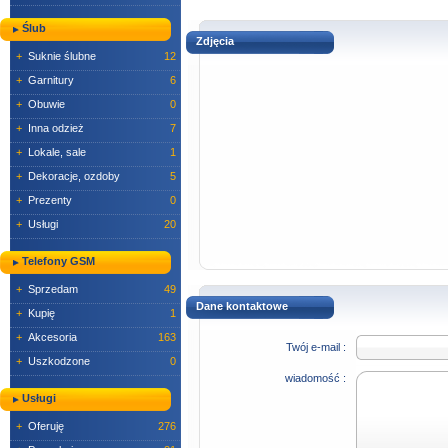
Ślub
Zdjęcia
+
Suknie ślubne
12
+
Garnitury
6
+
Obuwie
0
+
Inna odzież
7
+
Lokale, sale
1
+
Dekoracje, ozdoby
5
+
Prezenty
0
+
Usługi
20
Telefony GSM
+
Sprzedam
49
Dane kontaktowe
+
Kupię
1
+
Akcesoria
163
Twój e-mail :
+
Uszkodzone
0
wiadomość :
Usługi
+
Oferuję
276