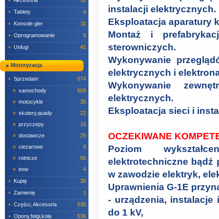
+
Akcesoria
30
instalacji elektrycznych.
+
Tablety
4
Eksploatacja aparatury k
+
Konsole gier
11
Montaż i prefabrykacj
+
Oprogramowanie
5
sterowniczych.
+
Usługi
41
Wykonywanie przegląd
Motoryzacja
elektrycznych i elektrona
+
Sprzedam
674
Wykonywanie zewnętr
»
samochody
509
elektrycznych.
»
motocykle
35
Eksploatacja sieci i inst
»
skutery,quady
21
»
przyczepy
16
OCZEKIWANE KOMPET
»
dostawcze
25
»
ciezarowe
6
Poziom wykształc
»
rolnicze
56
elektrotechniczne bądź
»
inne
4
w zawodzie elektryk, el
+
Kupię
35
Uprawnienia G-1E przyna
+
Zamienię
1
- urządzenia, instalacje
+
Części, Akcesoria
535
do 1 kV,
+
Opony,felgi,koła
536