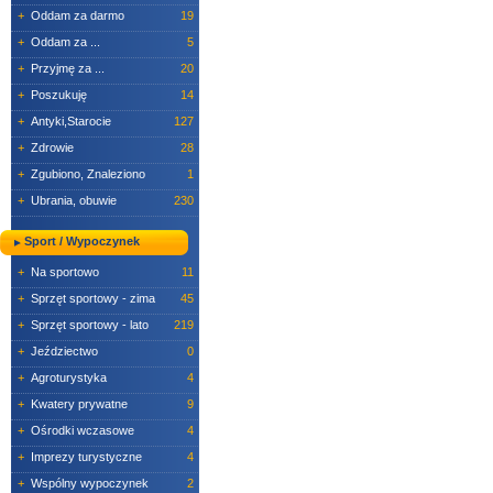
+
Oddam za darmo
19
+
Oddam za ...
5
+
Przyjmę za ...
20
+
Poszukuję
14
+
Antyki,Starocie
127
+
Zdrowie
28
+
Zgubiono, Znaleziono
1
+
Ubrania, obuwie
230
Sport / Wypoczynek
+
Na sportowo
11
+
Sprzęt sportowy - zima
45
+
Sprzęt sportowy - lato
219
+
Jeździectwo
0
+
Agroturystyka
4
+
Kwatery prywatne
9
+
Ośrodki wczasowe
4
+
Imprezy turystyczne
4
+
Wspólny wypoczynek
2