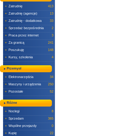
+
Zatrudnię
413
+
Zatrudnię (agencje)
13
+
Zatrudnię - dodatkowa
33
+
Sprzedaż bezpośrednia
2
+
Praca przez internet
3
+
Za granicą
241
+
Poszukuję
148
+
Kursy, szkolenia
4
Przemysł
+
Elektronarzędzia
34
+
Maszyny i urządzenia
250
+
Pozostałe
52
Różne
+
Noclegi
8
+
Sprzedam
365
+
Wspólne przejazdy
0
+
Kupię
22