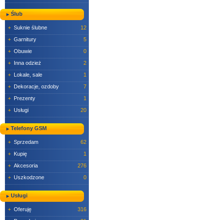
Ślub
+
Suknie ślubne
12
+
Garnitury
5
+
Obuwie
0
+
Inna odzież
2
+
Lokale, sale
1
+
Dekoracje, ozdoby
7
+
Prezenty
1
+
Usługi
20
Telefony GSM
+
Sprzedam
62
+
Kupię
1
+
Akcesoria
276
+
Uszkodzone
0
Usługi
+
Oferuję
316