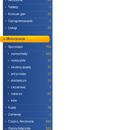
+
Akcesoria
29
+
Tablety
5
+
Konsole gier
25
+
Oprogramowanie
5
+
Usługi
42
Motoryzacja
+
Sprzedam
704
»
samochody
525
»
motocykle
37
»
skutery,quady
20
»
przyczepy
17
»
dostawcze
31
»
ciezarowe
6
»
rolnicze
60
»
inne
6
+
Kupię
36
+
Zamienię
1
+
Części, Akcesoria
562
+
Opony,felgi,koła
563