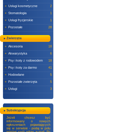
+
Usługi kosmetyczne
2
+
Stomatologia
1
+
Usługi fryzjerskie
1
+
Pozostałe
28
Zwierzęta
+
Akcesoria
18
+
Akwarystyka
6
+
Psy i koty z rodowodem
18
+
Psy i koty za darmo
41
+
Hodowlane
5
+
Pozostałe zwierzęta
5
+
Usługi
3
Subskrypcja
Jeżeli chcesz być
informowany o nowych
ogłoszeniach pojawiających
się w serwisie - podaj w polu
poniżej swój adres e-mail. Po