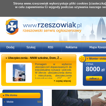
Strona www.rzeszowiak wykorzystuje pliki cookies (ciasteczka
w celu zapewnienia Ci wygody podczas używania naszego se
Il
Ubezpieczenia - NNW szkolne, Dom, Ż ...
Monter stolar
Pomagam w wyborze
CENA:
ubezpieczeń dopasowanych do
8000
zł
indywidualnej sytuacji i potrzeb.
W ofercie: ubezpieczenia domu
i mieszkania, ubezpieczenia
komunikacyjne (OC, AC,
+ czytaj więcej
Assistance, NNW), ...
Dla domu
+
Meble
500