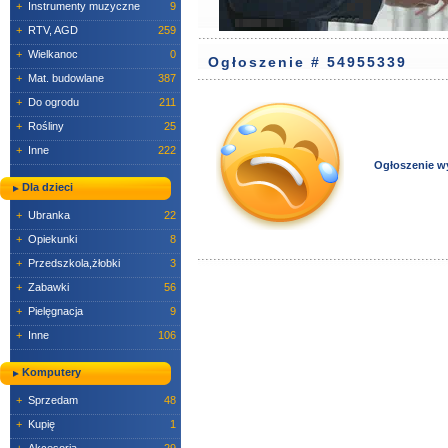
+
Instrumenty muzyczne
9
+
RTV, AGD
259
+
Wielkanoc
0
Ogłoszenie # 54955339
+
Mat. budowlane
387
+
Do ogrodu
211
+
Rośliny
25
+
Inne
222
Ogłoszenie w
Dla dzieci
+
Ubranka
22
+
Opiekunki
8
+
Przedszkola,żłobki
3
+
Zabawki
56
+
Pielęgnacja
9
+
Inne
106
Komputery
+
Sprzedam
48
+
Kupię
1