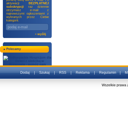
aktywacji
BEZPŁATNEJ
subskrypcji
raz dziennie
otrzymasz e-mail z
najnowszymi ogłoszeniami z
wybranych przez Ciebie
kategorii.
+
wyślij
Polecamy
Dodaj
|
Szukaj
|
RSS
|
Reklama
|
Regulamin
|
M
Wszelkie prawa 