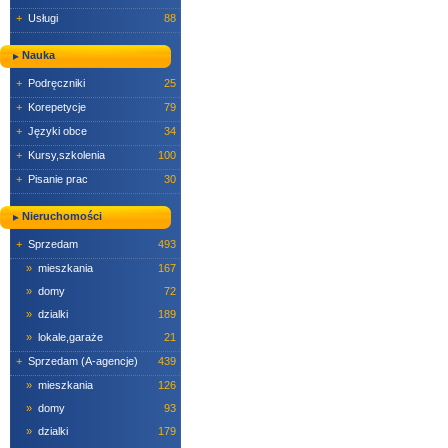
+
Usługi
88
Nauka
+
Podręczniki
25
+
Korepetycje
79
+
Języki obce
34
+
Kursy,szkolenia
100
+
Pisanie prac
30
Nieruchomości
+
Sprzedam
493
»
mieszkania
167
»
domy
72
»
dzialki
189
»
lokale,garaże
21
+
Sprzedam (A-agencje)
439
»
mieszkania
126
»
domy
93
»
dzialki
179