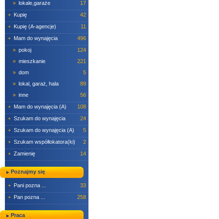
»
lokale,garaże
17
+
Kupię
42
+
Kupię (A-agencje)
11
+
Mam do wynajęcia
496
»
pokoj
124
»
mieszkanie
221
»
dom
5
»
lokal, garaż, hala
89
»
inne
56
+
Mam do wynajęcia (A)
108
+
Szukam do wynajęcia
24
+
Szukam do wynajęcia (A)
5
+
Szukam współlokatora(ki)
2
+
Zamienię
14
Poznajmy się
+
Pani pozna ...
33
+
Pan pozna ...
258
Praca