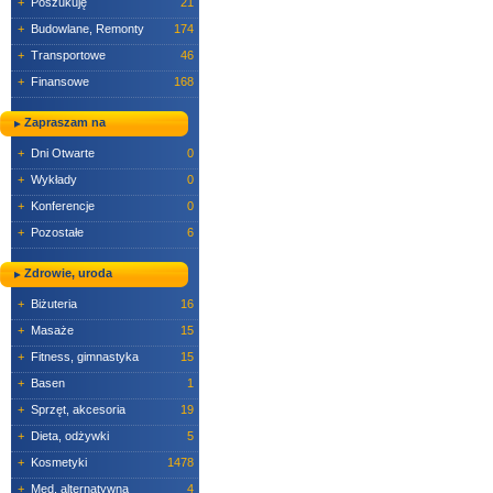
+
Poszukuję
21
+
Budowlane, Remonty
174
+
Transportowe
46
+
Finansowe
168
Zapraszam na
+
Dni Otwarte
0
+
Wykłady
0
+
Konferencje
0
+
Pozostałe
6
Zdrowie, uroda
+
Biżuteria
16
+
Masaże
15
+
Fitness, gimnastyka
15
+
Basen
1
+
Sprzęt, akcesoria
19
+
Dieta, odżywki
5
+
Kosmetyki
1478
+
Med. alternatywna
4