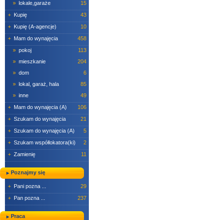
»
lokale,garaże
15
+
Kupię
43
+
Kupię (A-agencje)
10
+
Mam do wynajęcia
458
»
pokoj
113
»
mieszkanie
204
»
dom
6
»
lokal, garaż, hala
85
»
inne
49
+
Mam do wynajęcia (A)
106
+
Szukam do wynajęcia
21
+
Szukam do wynajęcia (A)
5
+
Szukam współlokatora(ki)
2
+
Zamienię
11
Poznajmy się
+
Pani pozna ...
29
+
Pan pozna ...
237
Praca