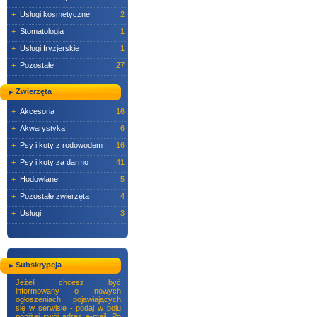
+
Usługi kosmetyczne
2
+
Stomatologia
1
+
Usługi fryzjerskie
1
+
Pozostałe
27
Zwierzęta
+
Akcesoria
16
+
Akwarystyka
6
+
Psy i koty z rodowodem
16
+
Psy i koty za darmo
41
+
Hodowlane
5
+
Pozostałe zwierzęta
4
+
Usługi
3
Subskrypcja
Jeżeli chcesz być
informowany o nowych
ogłoszeniach pojawiających
się w serwisie - podaj w polu
poniżej swój adres e-mail. Po