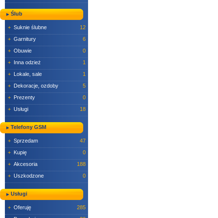
Ślub
+
Suknie ślubne
12
+
Garnitury
6
+
Obuwie
0
+
Inna odzież
1
+
Lokale, sale
1
+
Dekoracje, ozdoby
5
+
Prezenty
0
+
Usługi
18
Telefony GSM
+
Sprzedam
47
+
Kupię
0
+
Akcesoria
188
+
Uszkodzone
0
Usługi
+
Oferuję
285