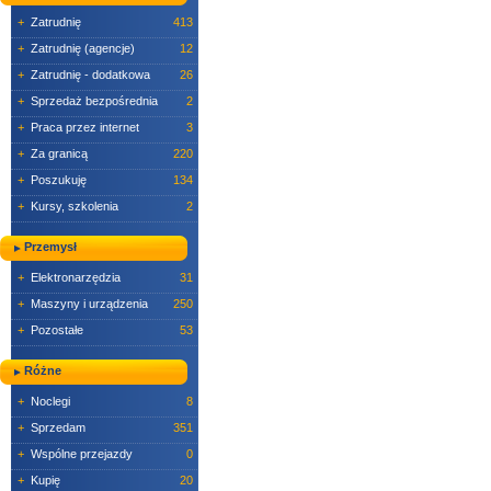
+
Zatrudnię
413
+
Zatrudnię (agencje)
12
+
Zatrudnię - dodatkowa
26
+
Sprzedaż bezpośrednia
2
+
Praca przez internet
3
+
Za granicą
220
+
Poszukuję
134
+
Kursy, szkolenia
2
Przemysł
+
Elektronarzędzia
31
+
Maszyny i urządzenia
250
+
Pozostałe
53
Różne
+
Noclegi
8
+
Sprzedam
351
+
Wspólne przejazdy
0
+
Kupię
20