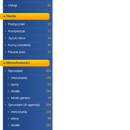
+
Usługi
82
Nauka
+
Podręczniki
23
+
Korepetycje
71
+
Języki obce
33
+
Kursy,szkolenia
90
+
Pisanie prac
27
Nieruchomości
+
Sprzedam
454
»
mieszkania
134
»
domy
69
»
dzialki
192
»
lokale,garaże
18
+
Sprzedam (A-agencje)
394
»
mieszkania
105
»
domy
88
»
dzialki
163