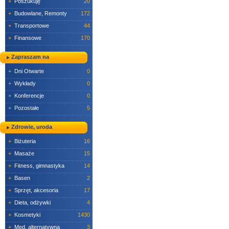
+
Poszukuję
20
+
Budowlane, Remonty
172
+
Transportowe
44
+
Finansowe
170
Zapraszam na
+
Dni Otwarte
0
+
Wykłady
0
+
Konferencje
0
+
Pozostałe
5
Zdrowie, uroda
+
Biżuteria
16
+
Masaże
15
+
Fitness, gimnastyka
14
+
Basen
2
+
Sprzęt, akcesoria
17
+
Dieta, odżywki
4
+
Kosmetyki
1430
+
Med. alternatywna
3