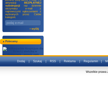
aktywacji
BEZPŁATNEJ
subskrypcji
raz dziennie
otrzymasz e-mail z
najnowszymi ogłoszeniami z
wybranych przez Ciebie
kategorii.
+
wyślij
Polecamy
Dodaj
|
Szukaj
|
RSS
|
Reklama
|
Regulamin
|
M
Wszelkie prawa 