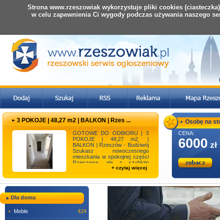
Strona www.rzeszowiak wykorzystuje pliki cookies (ciasteczka
w celu zapewnienia Ci wygody podczas używania naszego se
3 POKOJE | 48,27 m2 | BALKON | Rzes ...
Osobę na stol
GOTOWE DO ODBIORU | 3
CENA:
POKOJE | 48,27 m2˛ |
6000
zł
BALKON | Rzeszów - Budziwój
Szukasz nowoczesnego
mieszkania w spokojnej części
Rzeszowa, ale z szybkim
+ czytaj więcej
dojazdem do centrum? Ta
oferta je ...
Dla domu
+
Meble
424