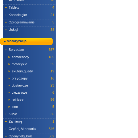
+
Akcesoria
28
+
Tablety
4
+
Konsole gier
21
+
Oprogramowanie
5
+
Usługi
38
Motoryzacja
+
Sprzedam
657
»
samochody
495
»
motocykle
35
»
skutery,quady
19
»
przyczepy
16
»
dostawcze
23
»
ciezarowe
6
»
rolnicze
56
»
inne
5
+
Kupię
36
+
Zamienię
1
+
Części, Akcesoria
546
+
Opony,felgi,koła
532