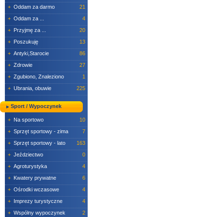
+
Oddam za darmo
21
+
Oddam za ...
4
+
Przyjmę za ...
20
+
Poszukuję
13
+
Antyki,Starocie
86
+
Zdrowie
27
+
Zgubiono, Znaleziono
1
+
Ubrania, obuwie
225
Sport / Wypoczynek
+
Na sportowo
10
+
Sprzęt sportowy - zima
7
+
Sprzęt sportowy - lato
163
+
Jeździectwo
0
+
Agroturystyka
4
+
Kwatery prywatne
6
+
Ośrodki wczasowe
4
+
Imprezy turystyczne
4
+
Wspólny wypoczynek
2