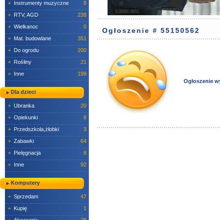
+
Instrumenty muzyczne
8
+
RTV, AGD
238
+
Wielkanoc
0
Ogłoszenie # 55150562
+
Mat. budowlane
351
+
Do ogrodu
200
+
Rośliny
21
+
Inne
199
Ogłoszenie w
Dla dzieci
+
Ubranka
20
+
Opiekunki
8
+
Przedszkola,żłobki
3
+
Zabawki
64
+
Pielęgnacja
8
+
Inne
92
Komputery
+
Sprzedam
47
+
Kupię
1