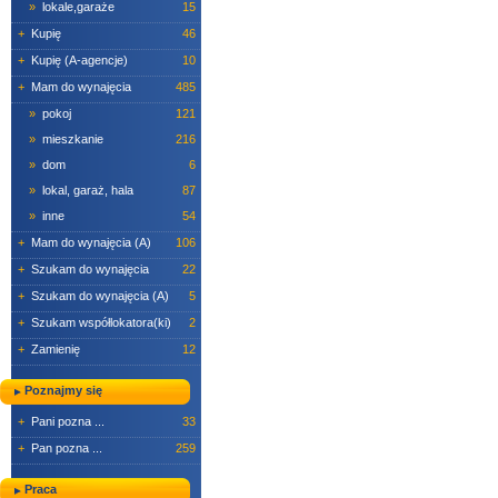
»
lokale,garaże
15
+
Kupię
46
+
Kupię (A-agencje)
10
+
Mam do wynajęcia
485
»
pokoj
121
»
mieszkanie
216
»
dom
6
»
lokal, garaż, hala
87
»
inne
54
+
Mam do wynajęcia (A)
106
+
Szukam do wynajęcia
22
+
Szukam do wynajęcia (A)
5
+
Szukam współlokatora(ki)
2
+
Zamienię
12
Poznajmy się
+
Pani pozna ...
33
+
Pan pozna ...
259
Praca