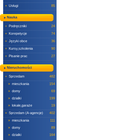
+
Usługi
85
Nauka
+
Podręczniki
24
+
Korepetycje
74
+
Języki obce
36
+
Kursy,szkolenia
90
+
Pisanie prac
27
Nieruchomości
+
Sprzedam
482
»
mieszkania
154
»
domy
69
»
dzialki
199
»
lokale,garaże
19
+
Sprzedam (A-agencje)
402
»
mieszkania
111
»
domy
89
»
dzialki
164