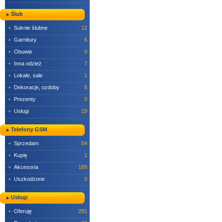
Ślub
+
Suknie ślubne
12
+
Garnitury
6
+
Obuwie
0
+
Inna odzież
7
+
Lokale, sale
1
+
Dekoracje, ozdoby
5
+
Prezenty
0
+
Usługi
19
Telefony GSM
+
Sprzedam
54
+
Kupię
1
+
Akcesoria
189
+
Uszkodzone
0
Usługi
+
Oferuję
291