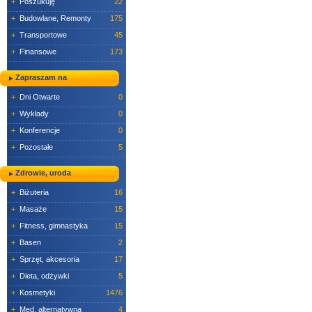
+
Poszukuję
22
+
Budowlane, Remonty
175
+
Transportowe
45
+
Finansowe
173
Zapraszam na
+
Dni Otwarte
0
+
Wykłady
0
+
Konferencje
0
+
Pozostałe
5
Zdrowie, uroda
+
Biżuteria
16
+
Masaże
15
+
Fitness, gimnastyka
15
+
Basen
2
+
Sprzęt, akcesoria
17
+
Dieta, odżywki
5
+
Kosmetyki
1476
+
Med. alternatywna
4