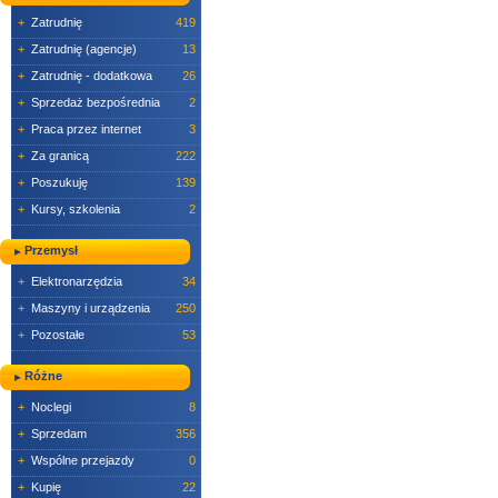
+
Zatrudnię
419
+
Zatrudnię (agencje)
13
+
Zatrudnię - dodatkowa
26
+
Sprzedaż bezpośrednia
2
+
Praca przez internet
3
+
Za granicą
222
+
Poszukuję
139
+
Kursy, szkolenia
2
Przemysł
+
Elektronarzędzia
34
+
Maszyny i urządzenia
250
+
Pozostałe
53
Różne
+
Noclegi
8
+
Sprzedam
356
+
Wspólne przejazdy
0
+
Kupię
22