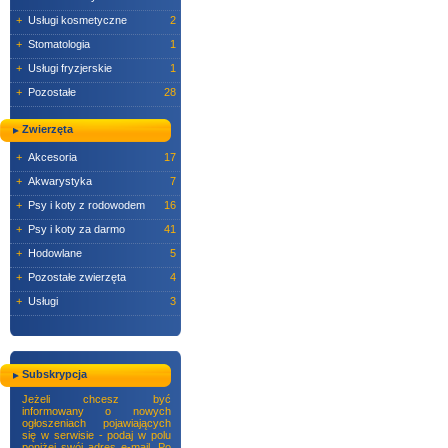
+
Usługi kosmetyczne
2
+
Stomatologia
1
+
Usługi fryzjerskie
1
+
Pozostałe
28
Zwierzęta
+
Akcesoria
17
+
Akwarystyka
7
+
Psy i koty z rodowodem
16
+
Psy i koty za darmo
41
+
Hodowlane
5
+
Pozostałe zwierzęta
4
+
Usługi
3
Subskrypcja
Jeżeli chcesz być
informowany o nowych
ogłoszeniach pojawiających
się w serwisie - podaj w polu
poniżej swój adres e-mail. Po