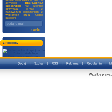
aktywacji
BEZPŁATNEJ
subskrypcji
raz dziennie
otrzymasz e-mail z
najnowszymi ogłoszeniami z
wybranych przez Ciebie
kategorii.
+
wyślij
Polecamy
Dodaj
|
Szukaj
|
RSS
|
Reklama
|
Regulamin
|
M
Wszelkie prawa 