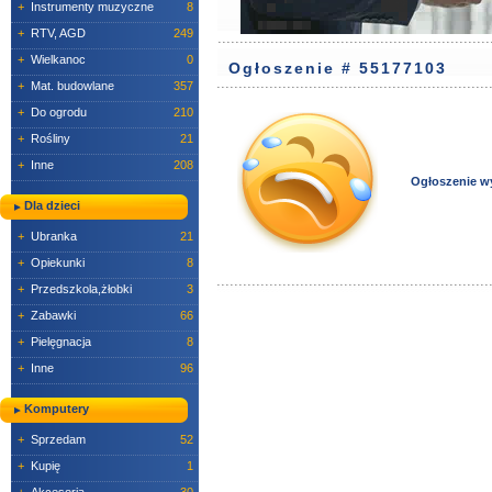
+
Instrumenty muzyczne
8
+
RTV, AGD
249
+
Wielkanoc
0
Ogłoszenie # 55177103
+
Mat. budowlane
357
+
Do ogrodu
210
+
Rośliny
21
+
Inne
208
Ogłoszenie w
Dla dzieci
+
Ubranka
21
+
Opiekunki
8
+
Przedszkola,żłobki
3
+
Zabawki
66
+
Pielęgnacja
8
+
Inne
96
Komputery
+
Sprzedam
52
+
Kupię
1