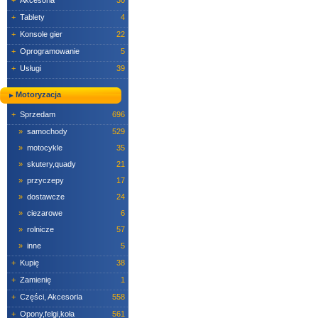
+
Akcesoria
30
+
Tablety
4
+
Konsole gier
22
+
Oprogramowanie
5
+
Usługi
39
Motoryzacja
+
Sprzedam
696
»
samochody
529
»
motocykle
35
»
skutery,quady
21
»
przyczepy
17
»
dostawcze
24
»
ciezarowe
6
»
rolnicze
57
»
inne
5
+
Kupię
38
+
Zamienię
1
+
Części, Akcesoria
558
+
Opony,felgi,koła
561