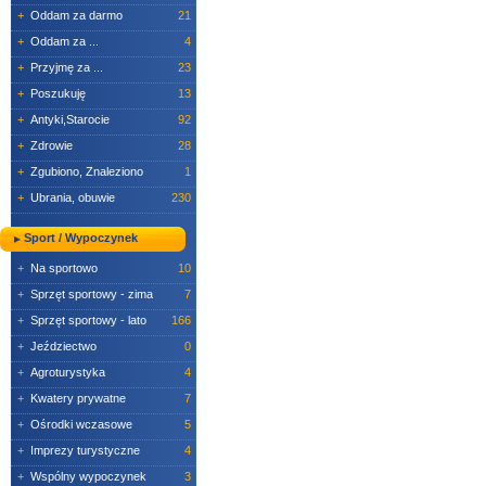
+
Oddam za darmo
21
+
Oddam za ...
4
+
Przyjmę za ...
23
+
Poszukuję
13
+
Antyki,Starocie
92
+
Zdrowie
28
+
Zgubiono, Znaleziono
1
+
Ubrania, obuwie
230
Sport / Wypoczynek
+
Na sportowo
10
+
Sprzęt sportowy - zima
7
+
Sprzęt sportowy - lato
166
+
Jeździectwo
0
+
Agroturystyka
4
+
Kwatery prywatne
7
+
Ośrodki wczasowe
5
+
Imprezy turystyczne
4
+
Wspólny wypoczynek
3