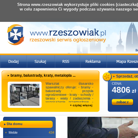
Strona www.rzeszowiak wykorzystuje pliki cookies (ciasteczka
w celu zapewnienia Ci wygody podczas używania naszego se
I
bramy, balustrady, kraty, metalopla ...
Sprzedaż, obs
Warsztat ślusarsko
CENA:
spawalniczy oferuje: - bramy -
4806
zł
balustrady - przęsła
ogrodzeniowe - kraty - schody /
tarasy - wiaty / zadaszenia -
wyposażenie przemysłowe -
+ czytaj więcej
artykuły wnętrz loft ...
Dla domu
+
Meble
434