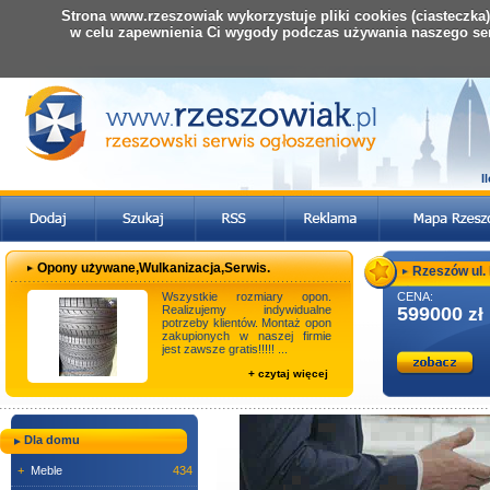
Strona www.rzeszowiak wykorzystuje pliki cookies (ciasteczka
w celu zapewnienia Ci wygody podczas używania naszego se
I
Opony używane,Wulkanizacja,Serwis.
Rzeszów ul. M
Wszystkie rozmiary opon.
CENA:
Realizujemy indywidualne
599000
zł
potrzeby klientów. Montaż opon
zakupionych w naszej firmie
jest zawsze gratis!!!!! ...
+ czytaj więcej
Dla domu
+
Meble
434