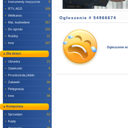
+
Instrumenty muzyczne
8
+
RTV, AGD
249
+
Wielkanoc
0
Ogłoszenie # 54966674
+
Mat. budowlane
357
+
Do ogrodu
210
+
Rośliny
21
+
Inne
207
Ogłoszenie w
Dla dzieci
+
Ubranka
21
+
Opiekunki
8
+
Przedszkola,żłobki
3
+
Zabawki
66
+
Pielęgnacja
8
+
Inne
96
Komputery
+
Sprzedam
52
+
Kupię
1