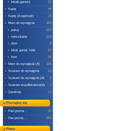
»
lokale,garaże
15
+
Kupię
46
+
Kupię (A-agencje)
10
+
Mam do wynajęcia
484
»
pokoj
120
»
mieszkanie
216
»
dom
6
»
lokal, garaż, hala
87
»
inne
54
+
Mam do wynajęcia (A)
106
+
Szukam do wynajęcia
23
+
Szukam do wynajęcia (A)
5
+
Szukam współlokatora(ki)
2
+
Zamienię
12
Poznajmy się
+
Pani pozna ...
33
+
Pan pozna ...
254
Praca