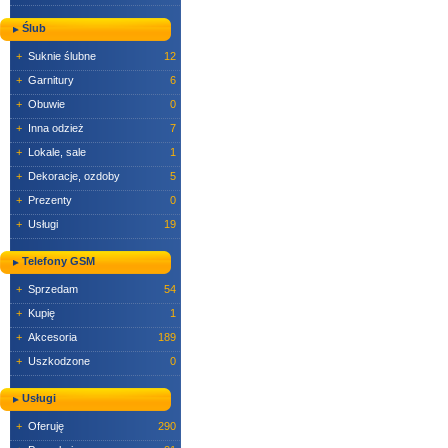
Ślub
+
Suknie ślubne
12
+
Garnitury
6
+
Obuwie
0
+
Inna odzież
7
+
Lokale, sale
1
+
Dekoracje, ozdoby
5
+
Prezenty
0
+
Usługi
19
Telefony GSM
+
Sprzedam
54
+
Kupię
1
+
Akcesoria
189
+
Uszkodzone
0
Usługi
+
Oferuję
290