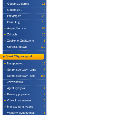
+
Oddam za darmo
21
+
Oddam za ...
4
+
Przyjmę za ...
23
+
Poszukuję
13
+
Antyki,Starocie
92
+
Zdrowie
28
+
Zgubiono, Znaleziono
1
+
Ubrania, obuwie
230
Sport / Wypoczynek
+
Na sportowo
10
+
Sprzęt sportowy - zima
7
+
Sprzęt sportowy - lato
166
+
Jeździectwo
0
+
Agroturystyka
4
+
Kwatery prywatne
7
+
Ośrodki wczasowe
5
+
Imprezy turystyczne
4
+
Wspólny wypoczynek
3