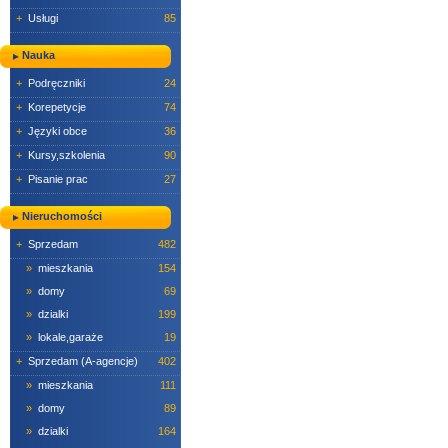
+
Usługi
85
Nauka
+
Podręczniki
24
+
Korepetycje
74
+
Języki obce
36
+
Kursy,szkolenia
90
+
Pisanie prac
27
Nieruchomości
+
Sprzedam
482
»
mieszkania
154
»
domy
69
»
dzialki
199
»
lokale,garaże
19
+
Sprzedam (A-agencje)
402
»
mieszkania
111
»
domy
89
»
dzialki
164