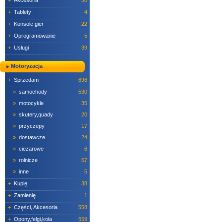
+
Akcesoria
30
+
Tablety
4
+
Konsole gier
22
+
Oprogramowanie
5
+
Usługi
39
Motoryzacja
+
Sprzedam
696
»
samochody
530
»
motocykle
35
»
skutery,quady
20
»
przyczepy
17
»
dostawcze
24
»
ciezarowe
6
»
rolnicze
57
»
inne
5
+
Kupię
38
+
Zamienię
1
+
Części, Akcesoria
558
+
Opony,felgi,koła
559