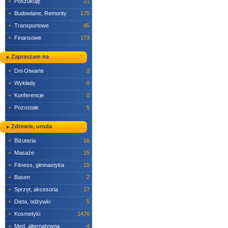
+
Poszukuję
21
+
Budowlane, Remonty
175
+
Transportowe
45
+
Finansowe
173
Zapraszam na
+
Dni Otwarte
0
+
Wykłady
0
+
Konferencje
0
+
Pozostałe
5
Zdrowie, uroda
+
Biżuteria
16
+
Masaże
15
+
Fitness, gimnastyka
15
+
Basen
2
+
Sprzęt, akcesoria
17
+
Dieta, odżywki
5
+
Kosmetyki
1476
+
Med. alternatywna
4