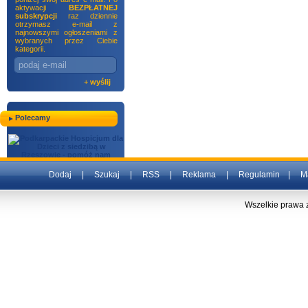
aktywacji
BEZPŁATNEJ
subskrypcji
raz dziennie
otrzymasz e-mail z
najnowszymi ogłoszeniami z
wybranych przez Ciebie
kategorii.
+
wyślij
Polecamy
Dodaj
|
Szukaj
|
RSS
|
Reklama
|
Regulamin
|
M
Wszelkie prawa 