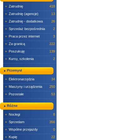
+
Zatrudnię
418
+
Zatrudnię (agencje)
13
+
Zatrudnię - dodatkowa
26
+
Sprzedaż bezpośrednia
2
+
Praca przez internet
3
+
Za granicą
222
+
Poszukuję
139
+
Kursy, szkolenia
2
Przemysł
+
Elektronarzędzia
34
+
Maszyny i urządzenia
250
+
Pozostałe
53
Różne
+
Noclegi
8
+
Sprzedam
356
+
Wspólne przejazdy
0
+
Kupię
22