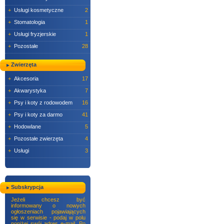
+
Usługi kosmetyczne
2
+
Stomatologia
1
+
Usługi fryzjerskie
1
+
Pozostałe
28
Zwierzęta
+
Akcesoria
17
+
Akwarystyka
7
+
Psy i koty z rodowodem
16
+
Psy i koty za darmo
41
+
Hodowlane
5
+
Pozostałe zwierzęta
4
+
Usługi
3
Subskrypcja
Jeżeli chcesz być
informowany o nowych
ogłoszeniach pojawiających
się w serwisie - podaj w polu
poniżej swój adres e-mail. Po