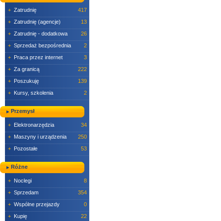
+
Zatrudnię
417
+
Zatrudnię (agencje)
13
+
Zatrudnię - dodatkowa
26
+
Sprzedaż bezpośrednia
2
+
Praca przez internet
3
+
Za granicą
222
+
Poszukuję
139
+
Kursy, szkolenia
2
Przemysł
+
Elektronarzędzia
34
+
Maszyny i urządzenia
250
+
Pozostałe
53
Różne
+
Noclegi
8
+
Sprzedam
354
+
Wspólne przejazdy
0
+
Kupię
22