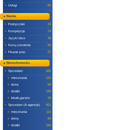
+
Usługi
85
Nauka
+
Podręczniki
24
+
Korepetycje
74
+
Języki obce
36
+
Kursy,szkolenia
90
+
Pisanie prac
27
Nieruchomości
+
Sprzedam
481
»
mieszkania
153
»
domy
69
»
dzialki
199
»
lokale,garaże
19
+
Sprzedam (A-agencje)
401
»
mieszkania
110
»
domy
89
»
dzialki
164