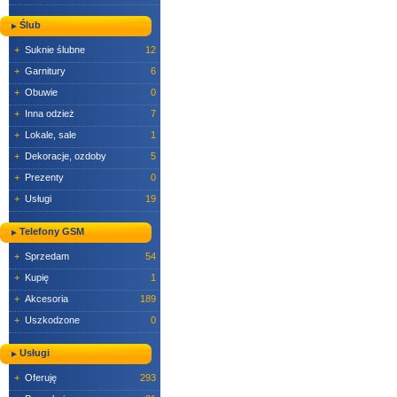
Ślub
+
Suknie ślubne
12
+
Garnitury
6
+
Obuwie
0
+
Inna odzież
7
+
Lokale, sale
1
+
Dekoracje, ozdoby
5
+
Prezenty
0
+
Usługi
19
Telefony GSM
+
Sprzedam
54
+
Kupię
1
+
Akcesoria
189
+
Uszkodzone
0
Usługi
+
Oferuję
293