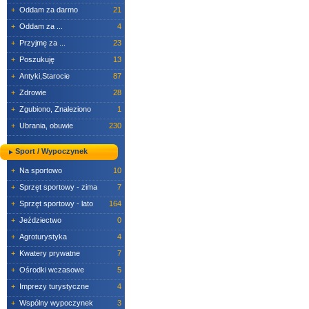
+
Oddam za darmo
21
+
Oddam za ...
4
+
Przyjmę za ...
23
+
Poszukuję
13
+
Antyki,Starocie
87
+
Zdrowie
28
+
Zgubiono, Znaleziono
1
+
Ubrania, obuwie
230
Sport / Wypoczynek
+
Na sportowo
10
+
Sprzęt sportowy - zima
7
+
Sprzęt sportowy - lato
164
+
Jeździectwo
0
+
Agroturystyka
4
+
Kwatery prywatne
7
+
Ośrodki wczasowe
5
+
Imprezy turystyczne
4
+
Wspólny wypoczynek
3