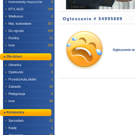
+
Instrumenty muzyczne
8
+
RTV, AGD
246
+
Wielkanoc
0
Ogłoszenie # 54995889
+
Mat. budowlane
357
+
Do ogrodu
209
+
Rośliny
21
+
Inne
205
Ogłoszenie w
Dla dzieci
+
Ubranka
21
+
Opiekunki
8
+
Przedszkola,żłobki
3
+
Zabawki
65
+
Pielęgnacja
8
+
Inne
96
Komputery
+
Sprzedam
52
+
Kupię
1