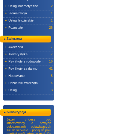
+
Usługi kosmetyczne
2
+
Stomatologia
1
+
Usługi fryzjerskie
1
+
Pozostałe
28
Zwierzęta
+
Akcesoria
17
+
Akwarystyka
7
+
Psy i koty z rodowodem
16
+
Psy i koty za darmo
41
+
Hodowlane
5
+
Pozostałe zwierzęta
4
+
Usługi
3
Subskrypcja
Jeżeli chcesz być
informowany o nowych
ogłoszeniach pojawiających
się w serwisie - podaj w polu
poniżej swój adres e-mail. Po