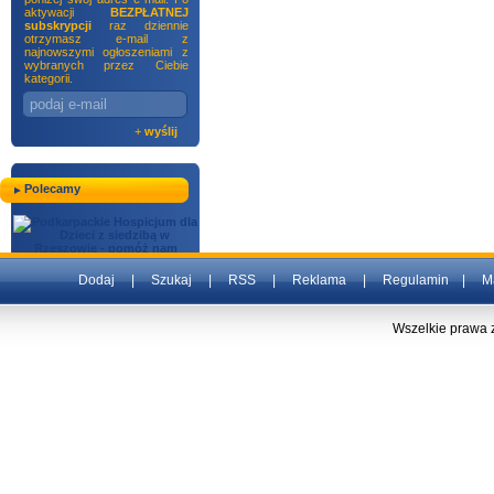
aktywacji
BEZPŁATNEJ
subskrypcji
raz dziennie
otrzymasz e-mail z
najnowszymi ogłoszeniami z
wybranych przez Ciebie
kategorii.
+
wyślij
Polecamy
Dodaj
|
Szukaj
|
RSS
|
Reklama
|
Regulamin
|
M
Wszelkie prawa 