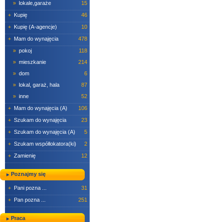
»
lokale,garaże
15
+
Kupię
46
+
Kupię (A-agencje)
10
+
Mam do wynajęcia
478
»
pokoj
118
»
mieszkanie
214
»
dom
6
»
lokal, garaż, hala
87
»
inne
52
+
Mam do wynajęcia (A)
106
+
Szukam do wynajęcia
23
+
Szukam do wynajęcia (A)
5
+
Szukam współlokatora(ki)
2
+
Zamienię
12
Poznajmy się
+
Pani pozna ...
31
+
Pan pozna ...
251
Praca