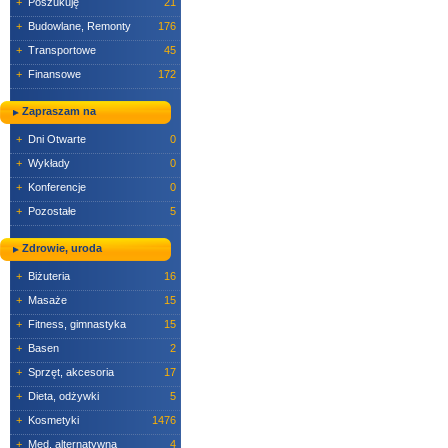
+
Poszukuję
21
+
Budowlane, Remonty
176
+
Transportowe
45
+
Finansowe
172
Zapraszam na
+
Dni Otwarte
0
+
Wykłady
0
+
Konferencje
0
+
Pozostałe
5
Zdrowie, uroda
+
Biżuteria
16
+
Masaże
15
+
Fitness, gimnastyka
15
+
Basen
2
+
Sprzęt, akcesoria
17
+
Dieta, odżywki
5
+
Kosmetyki
1476
+
Med. alternatywna
4