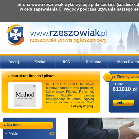
Strona www.rzeszowiak wykorzystuje pliki cookies (ciasteczka
w celu zapewnienia Ci wygody podczas używania naszego se
I
Instruktor fitness / pilates
Zielony widok
METHOD STUDIO to nowe
CENA:
butikowe studio ruchu premium,
611010
zł
które łączy Pilates, Reformer,
Barre, Mobility i trening
funkcjonalny w jedną, spójną
metodę pracy z ciałem. Twój
+ czytaj więcej
zakres obowi ...
Dla domu
+
Meble
433