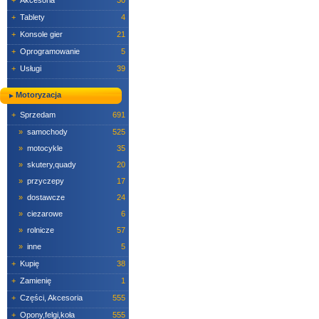
+
Akcesoria
30
+
Tablety
4
+
Konsole gier
21
+
Oprogramowanie
5
+
Usługi
39
Motoryzacja
+
Sprzedam
691
»
samochody
525
»
motocykle
35
»
skutery,quady
20
»
przyczepy
17
»
dostawcze
24
»
ciezarowe
6
»
rolnicze
57
»
inne
5
+
Kupię
38
+
Zamienię
1
+
Części, Akcesoria
555
+
Opony,felgi,koła
555