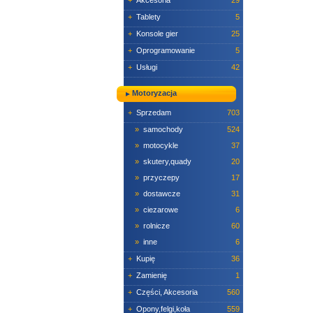
+
Akcesoria
29
+
Tablety
5
+
Konsole gier
25
+
Oprogramowanie
5
+
Usługi
42
Motoryzacja
+
Sprzedam
703
»
samochody
524
»
motocykle
37
»
skutery,quady
20
»
przyczepy
17
»
dostawcze
31
»
ciezarowe
6
»
rolnicze
60
»
inne
6
+
Kupię
36
+
Zamienię
1
+
Części, Akcesoria
560
+
Opony,felgi,koła
559