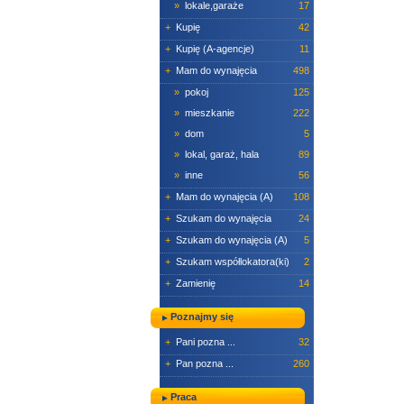
»
lokale,garaże
17
+
Kupię
42
+
Kupię (A-agencje)
11
+
Mam do wynajęcia
498
»
pokoj
125
»
mieszkanie
222
»
dom
5
»
lokal, garaż, hala
89
»
inne
56
+
Mam do wynajęcia (A)
108
+
Szukam do wynajęcia
24
+
Szukam do wynajęcia (A)
5
+
Szukam współlokatora(ki)
2
+
Zamienię
14
Poznajmy się
+
Pani pozna ...
32
+
Pan pozna ...
260
Praca