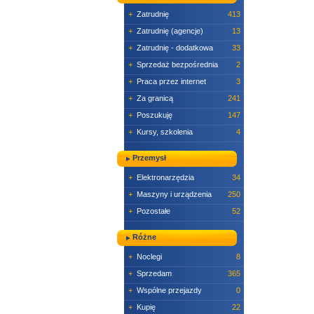
+
Zatrudnię
413
+
Zatrudnię (agencje)
13
+
Zatrudnię - dodatkowa
33
+
Sprzedaż bezpośrednia
2
+
Praca przez internet
3
+
Za granicą
241
+
Poszukuję
147
+
Kursy, szkolenia
4
Przemysł
+
Elektronarzędzia
34
+
Maszyny i urządzenia
250
+
Pozostałe
52
Różne
+
Noclegi
8
+
Sprzedam
365
+
Wspólne przejazdy
0
+
Kupię
22