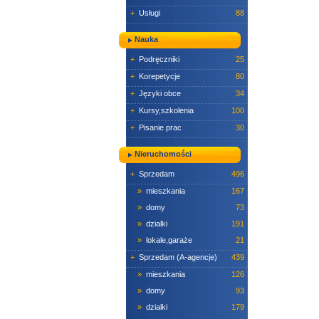
+
Usługi
88
Nauka
+
Podręczniki
25
+
Korepetycje
80
+
Języki obce
34
+
Kursy,szkolenia
100
+
Pisanie prac
30
Nieruchomości
+
Sprzedam
496
»
mieszkania
167
»
domy
73
»
dzialki
191
»
lokale,garaże
21
+
Sprzedam (A-agencje)
439
»
mieszkania
126
»
domy
93
»
dzialki
179