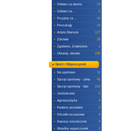
+
Oddam za darmo
19
+
Oddam za ...
5
+
Przyjmę za ...
20
+
Poszukuję
14
+
Antyki,Starocie
127
+
Zdrowie
28
+
Zgubiono, Znaleziono
1
+
Ubrania, obuwie
230
Sport / Wypoczynek
+
Na sportowo
11
+
Sprzęt sportowy - zima
45
+
Sprzęt sportowy - lato
219
+
Jeździectwo
0
+
Agroturystyka
4
+
Kwatery prywatne
9
+
Ośrodki wczasowe
4
+
Imprezy turystyczne
4
+
Wspólny wypoczynek
2