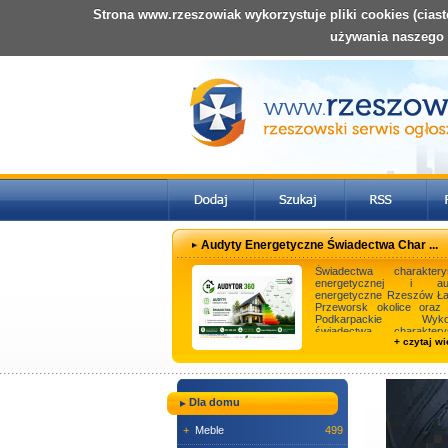
Strona www.rzeszowiak wykorzystuje pliki cookies (cias
używania naszego
Audyty Energetyczne Świadectwa Char ...
Świadectwa charakterys
energetycznej i au
energetyczne Rzeszów Ła
Przeworsk okolice oraz 
Podkarpackie Wykon
świadectwa charakterys
+ czytaj wi
energetycznej, wymagane .
Dla domu
+
Meble
499