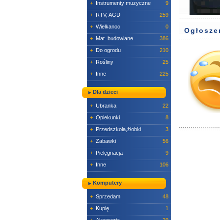
+
Instrumenty muzyczne
9
+
RTV, AGD
259
+
Wielkanoc
0
Ogłosze
+
Mat. budowlane
386
+
Do ogrodu
210
+
Rośliny
25
+
Inne
225
Dla dzieci
+
Ubranka
22
+
Opiekunki
8
+
Przedszkola,żłobki
3
+
Zabawki
56
+
Pielęgnacja
9
+
Inne
106
Komputery
+
Sprzedam
48
+
Kupię
1