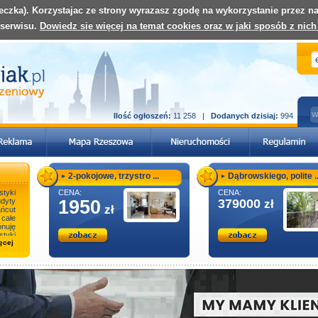
teczka). Korzystajac ze strony wyrazasz zgodę na wykorzystanie przez 
 serwisu.
Dowiedz sie więcej na temat cookies oraz w jaki sposób z nich
Ilość ogłoszeń:
11 258 |
Dodanych dzisiaj:
994
2-pokojowe, trzystro ...
Dąbrowskiego, polite ..
tyki
CENA:
CENA:
dyty
1950
379000
zł
zł
ńcut
całe
uję
tyki
ęcej
..