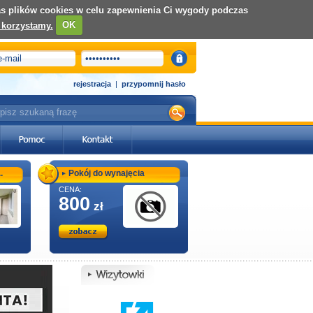
nas plików cookies w celu zapewnienia Ci wygody podczas
 korzystamy.
OK
rejestracja
|
przypomnij hasło
.
Pokój do wynajęcia
CENA:
800
zł