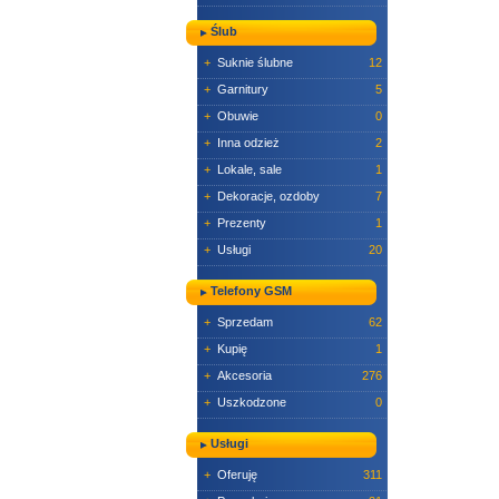
Ślub
+
Suknie ślubne
12
+
Garnitury
5
+
Obuwie
0
+
Inna odzież
2
+
Lokale, sale
1
+
Dekoracje, ozdoby
7
+
Prezenty
1
+
Usługi
20
Telefony GSM
+
Sprzedam
62
+
Kupię
1
+
Akcesoria
276
+
Uszkodzone
0
Usługi
+
Oferuję
311