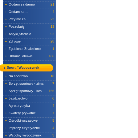
+
Oddam za darmo
21
+
Oddam za ...
4
+
Przyjmę za ...
23
+
Poszukuję
13
+
Antyki,Starocie
92
+
Zdrowie
28
+
Zgubiono, Znaleziono
1
+
Ubrania, obuwie
186
Sport / Wypoczynek
+
Na sportowo
10
+
Sprzęt sportowy - zima
7
+
Sprzęt sportowy - lato
166
+
Jeździectwo
0
+
Agroturystyka
4
+
Kwatery prywatne
7
+
Ośrodki wczasowe
5
+
Imprezy turystyczne
4
+
Wspólny wypoczynek
3