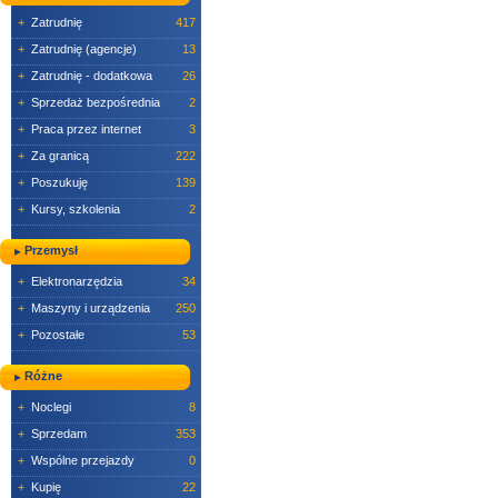
+
Zatrudnię
417
+
Zatrudnię (agencje)
13
+
Zatrudnię - dodatkowa
26
+
Sprzedaż bezpośrednia
2
+
Praca przez internet
3
+
Za granicą
222
+
Poszukuję
139
+
Kursy, szkolenia
2
Przemysł
+
Elektronarzędzia
34
+
Maszyny i urządzenia
250
+
Pozostałe
53
Różne
+
Noclegi
8
+
Sprzedam
353
+
Wspólne przejazdy
0
+
Kupię
22