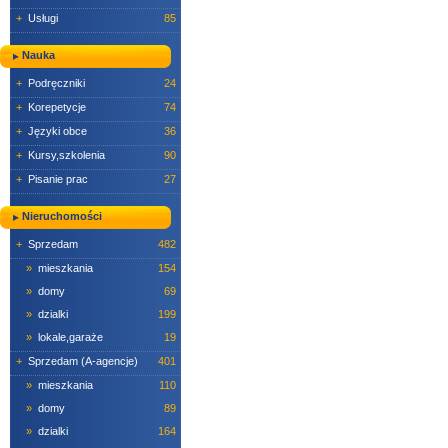
+
Usługi
85
Nauka
+
Podręczniki
24
+
Korepetycje
74
+
Języki obce
36
+
Kursy,szkolenia
90
+
Pisanie prac
27
Nieruchomości
+
Sprzedam
482
»
mieszkania
154
»
domy
69
»
dzialki
199
»
lokale,garaże
19
+
Sprzedam (A-agencje)
401
»
mieszkania
110
»
domy
89
»
dzialki
164