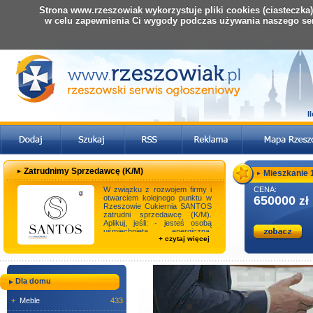
Strona www.rzeszowiak wykorzystuje pliki cookies (ciasteczka
w celu zapewnienia Ci wygody podczas używania naszego se
I
Zatrudnimy Sprzedawcę (K/M)
Mieszkanie 1
W związku z rozwojem firmy i
CENA:
otwarciem kolejnego punktu w
650000
zł
Rzeszowie Cukiernia SANTOS
zatrudni sprzedawcę (K/M).
Aplikuj, jeśli: - jesteś osobą
uśmiechniętą, energiczną,
+ czytaj więcej
komunikatyw ...
Dla domu
+
Meble
433