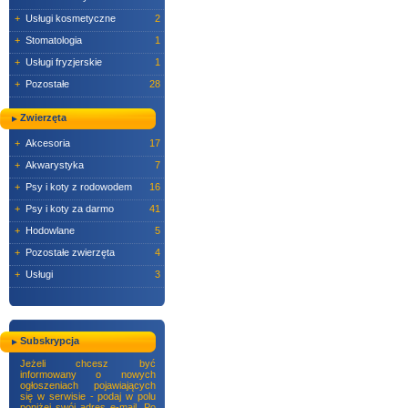
+
Usługi kosmetyczne
2
+
Stomatologia
1
+
Usługi fryzjerskie
1
+
Pozostałe
28
Zwierzęta
+
Akcesoria
17
+
Akwarystyka
7
+
Psy i koty z rodowodem
16
+
Psy i koty za darmo
41
+
Hodowlane
5
+
Pozostałe zwierzęta
4
+
Usługi
3
Subskrypcja
Jeżeli chcesz być
informowany o nowych
ogłoszeniach pojawiających
się w serwisie - podaj w polu
poniżej swój adres e-mail. Po