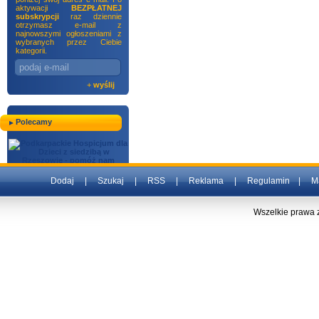
aktywacji
BEZPŁATNEJ
subskrypcji
raz dziennie
otrzymasz e-mail z
najnowszymi ogłoszeniami z
wybranych przez Ciebie
kategorii.
+
wyślij
Polecamy
Dodaj
|
Szukaj
|
RSS
|
Reklama
|
Regulamin
|
M
Wszelkie prawa 