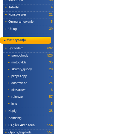
+
Akcesoria
30
+
Tablety
4
+
Konsole gier
21
+
Oprogramowanie
5
+
Usługi
39
Motoryzacja
+
Sprzedam
692
»
samochody
526
»
motocykle
35
»
skutery,quady
20
»
przyczepy
17
»
dostawcze
24
»
ciezarowe
6
»
rolnicze
57
»
inne
5
+
Kupię
38
+
Zamienię
1
+
Części, Akcesoria
554
+
Opony,felgi,koła
557