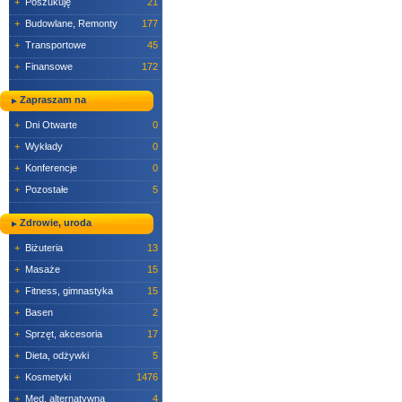
+
Poszukuję
21
+
Budowlane, Remonty
177
+
Transportowe
45
+
Finansowe
172
Zapraszam na
+
Dni Otwarte
0
+
Wykłady
0
+
Konferencje
0
+
Pozostałe
5
Zdrowie, uroda
+
Biżuteria
13
+
Masaże
15
+
Fitness, gimnastyka
15
+
Basen
2
+
Sprzęt, akcesoria
17
+
Dieta, odżywki
5
+
Kosmetyki
1476
+
Med. alternatywna
4