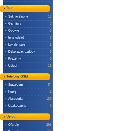
Ślub
+
Suknie ślubne
12
+
Garnitury
6
+
Obuwie
0
+
Inna odzież
7
+
Lokale, sale
1
+
Dekoracje, ozdoby
5
+
Prezenty
0
+
Usługi
19
Telefony GSM
+
Sprzedam
54
+
Kupię
1
+
Akcesoria
189
+
Uszkodzone
0
Usługi
+
Oferuję
293