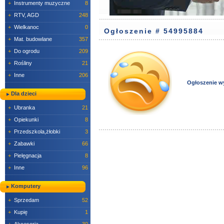
+
Instrumenty muzyczne
8
+
RTV, AGD
248
+
Wielkanoc
0
Ogłoszenie # 54995884
+
Mat. budowlane
357
+
Do ogrodu
209
+
Rośliny
21
+
Inne
206
Ogłoszenie w
Dla dzieci
+
Ubranka
21
+
Opiekunki
8
+
Przedszkola,żłobki
3
+
Zabawki
66
+
Pielęgnacja
8
+
Inne
96
Komputery
+
Sprzedam
52
+
Kupię
1