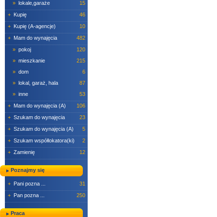
»
lokale,garaże
15
+
Kupię
46
+
Kupię (A-agencje)
10
+
Mam do wynajęcia
482
»
pokoj
120
»
mieszkanie
215
»
dom
6
»
lokal, garaż, hala
87
»
inne
53
+
Mam do wynajęcia (A)
106
+
Szukam do wynajęcia
23
+
Szukam do wynajęcia (A)
5
+
Szukam współlokatora(ki)
2
+
Zamienię
12
Poznajmy się
+
Pani pozna ...
31
+
Pan pozna ...
250
Praca