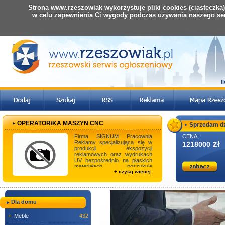
Strona www.rzeszowiak wykorzystuje pliki cookies (ciasteczka
w celu zapewnienia Ci wygody podczas używania naszego se
I
OPERATOR/KA MASZYN CNC
Sprzedam dzi
Firma SIGNUM Pracownia
CENA:
Reklamy specjalizująca się w
zł
1218000
produkcji ekspozycji
reklamowych oraz wydrukach
UV bezpośrednio na płaskich
materiałach poszukuje
+ czytaj więcej
pracowników do pracy na
stanow ...
Dla domu
+
Meble
432