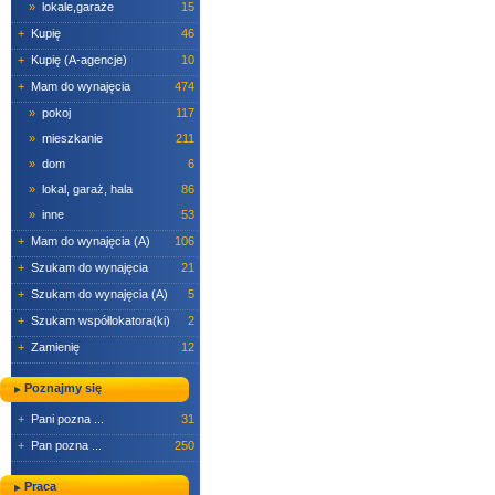
»
lokale,garaże
15
+
Kupię
46
+
Kupię (A-agencje)
10
+
Mam do wynajęcia
474
»
pokoj
117
»
mieszkanie
211
»
dom
6
»
lokal, garaż, hala
86
»
inne
53
+
Mam do wynajęcia (A)
106
+
Szukam do wynajęcia
21
+
Szukam do wynajęcia (A)
5
+
Szukam współlokatora(ki)
2
+
Zamienię
12
Poznajmy się
+
Pani pozna ...
31
+
Pan pozna ...
250
Praca