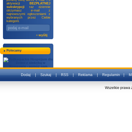
aktywacji
BEZPŁATNEJ
subskrypcji
raz dziennie
otrzymasz e-mail z
najnowszymi ogłoszeniami z
wybranych przez Ciebie
kategorii.
+
wyślij
Polecamy
Dodaj
|
Szukaj
|
RSS
|
Reklama
|
Regulamin
|
M
Wszelkie prawa 