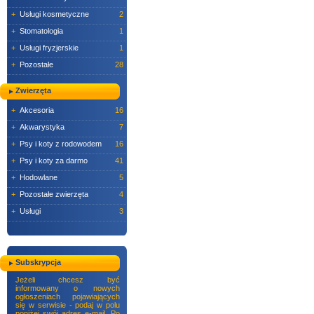
+
Usługi kosmetyczne
2
+
Stomatologia
1
+
Usługi fryzjerskie
1
+
Pozostałe
28
Zwierzęta
+
Akcesoria
16
+
Akwarystyka
7
+
Psy i koty z rodowodem
16
+
Psy i koty za darmo
41
+
Hodowlane
5
+
Pozostałe zwierzęta
4
+
Usługi
3
Subskrypcja
Jeżeli chcesz być
informowany o nowych
ogłoszeniach pojawiających
się w serwisie - podaj w polu
poniżej swój adres e-mail. Po