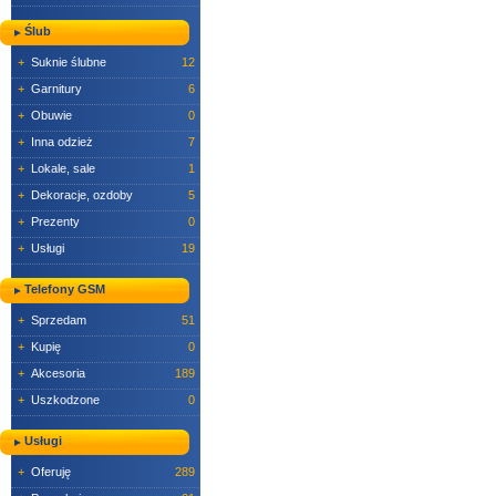
Ślub
+
Suknie ślubne
12
+
Garnitury
6
+
Obuwie
0
+
Inna odzież
7
+
Lokale, sale
1
+
Dekoracje, ozdoby
5
+
Prezenty
0
+
Usługi
19
Telefony GSM
+
Sprzedam
51
+
Kupię
0
+
Akcesoria
189
+
Uszkodzone
0
Usługi
+
Oferuję
289