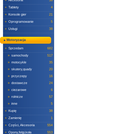
+
Akcesoria
30
+
Tablety
4
+
Konsole gier
21
+
Oprogramowanie
5
+
Usługi
38
Motoryzacja
+
Sprzedam
682
»
samochody
517
»
motocykle
35
»
skutery,quady
20
»
przyczepy
16
»
dostawcze
24
»
ciezarowe
6
»
rolnicze
57
»
inne
5
+
Kupię
38
+
Zamienię
1
+
Części, Akcesoria
554
+
Opony,felgi,koła
553