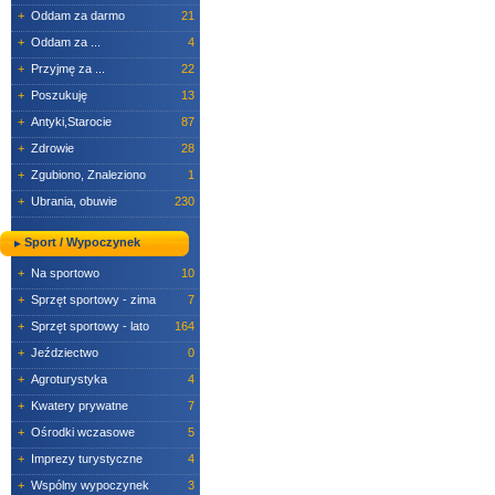
+
Oddam za darmo
21
+
Oddam za ...
4
+
Przyjmę za ...
22
+
Poszukuję
13
+
Antyki,Starocie
87
+
Zdrowie
28
+
Zgubiono, Znaleziono
1
+
Ubrania, obuwie
230
Sport / Wypoczynek
+
Na sportowo
10
+
Sprzęt sportowy - zima
7
+
Sprzęt sportowy - lato
164
+
Jeździectwo
0
+
Agroturystyka
4
+
Kwatery prywatne
7
+
Ośrodki wczasowe
5
+
Imprezy turystyczne
4
+
Wspólny wypoczynek
3