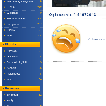
+
Instrumenty muzyczne
8
+
RTV, AGD
242
+
Wielkanoc
0
Ogłoszenie # 54972043
+
Mat. budowlane
354
+
Do ogrodu
207
+
Rośliny
21
+
Inne
204
Ogłoszenie w
Dla dzieci
+
Ubranka
21
+
Opiekunki
8
+
Przedszkola,żłobki
3
+
Zabawki
65
+
Pielęgnacja
8
+
Inne
94
Komputery
+
Sprzedam
52
+
Kupię
1