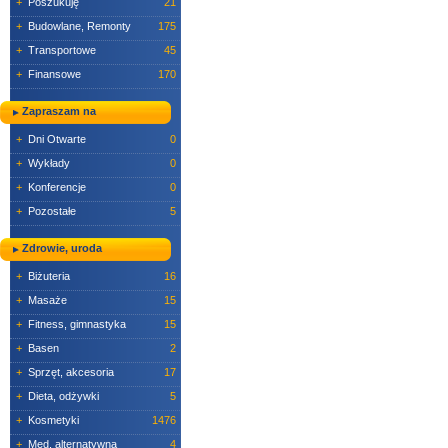
+
Poszukuję
21
+
Budowlane, Remonty
175
+
Transportowe
45
+
Finansowe
170
Zapraszam na
+
Dni Otwarte
0
+
Wykłady
0
+
Konferencje
0
+
Pozostałe
5
Zdrowie, uroda
+
Biżuteria
16
+
Masaże
15
+
Fitness, gimnastyka
15
+
Basen
2
+
Sprzęt, akcesoria
17
+
Dieta, odżywki
5
+
Kosmetyki
1476
+
Med. alternatywna
4