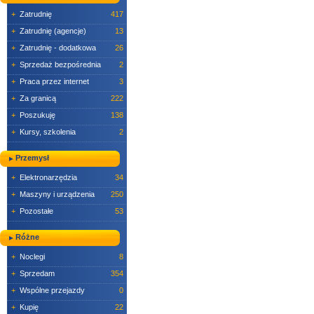
+
Zatrudnię
417
+
Zatrudnię (agencje)
13
+
Zatrudnię - dodatkowa
26
+
Sprzedaż bezpośrednia
2
+
Praca przez internet
3
+
Za granicą
222
+
Poszukuję
138
+
Kursy, szkolenia
2
Przemysł
+
Elektronarzędzia
34
+
Maszyny i urządzenia
250
+
Pozostałe
53
Różne
+
Noclegi
8
+
Sprzedam
354
+
Wspólne przejazdy
0
+
Kupię
22