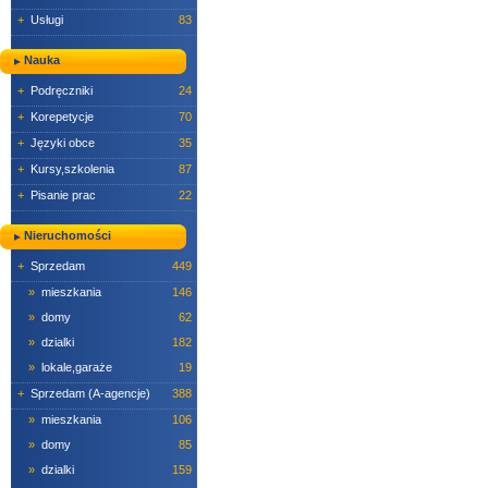
+
Usługi
83
Nauka
+
Podręczniki
24
+
Korepetycje
70
+
Języki obce
35
+
Kursy,szkolenia
87
+
Pisanie prac
22
Nieruchomości
+
Sprzedam
449
»
mieszkania
146
»
domy
62
»
dzialki
182
»
lokale,garaże
19
+
Sprzedam (A-agencje)
388
»
mieszkania
106
»
domy
85
»
dzialki
159