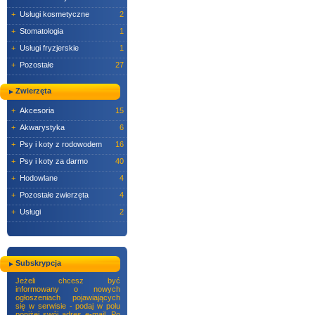
+
Usługi kosmetyczne
2
+
Stomatologia
1
+
Usługi fryzjerskie
1
+
Pozostałe
27
Zwierzęta
+
Akcesoria
15
+
Akwarystyka
6
+
Psy i koty z rodowodem
16
+
Psy i koty za darmo
40
+
Hodowlane
4
+
Pozostałe zwierzęta
4
+
Usługi
2
Subskrypcja
Jeżeli chcesz być
informowany o nowych
ogłoszeniach pojawiających
się w serwisie - podaj w polu
poniżej swój adres e-mail. Po