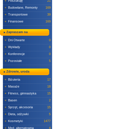
+
Poszukuję
21
+
Budowlane, Remonty
169
+
Transportowe
39
+
Finansowe
169
Zapraszam na
+
Dni Otwarte
0
+
Wykłady
0
+
Konferencje
0
+
Pozostałe
5
Zdrowie, uroda
+
Biżuteria
17
+
Masaże
18
+
Fitness, gimnastyka
15
+
Basen
2
+
Sprzęt, akcesoria
15
+
Dieta, odżywki
5
+
Kosmetyki
1477
+
Med. alternatywna
4