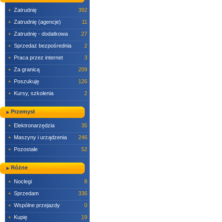
+
Zatrudnię
392
+
Zatrudnię (agencje)
11
+
Zatrudnię - dodatkowa
27
+
Sprzedaż bezpośrednia
2
+
Praca przez internet
3
+
Za granicą
209
+
Poszukuję
126
+
Kursy, szkolenia
2
Przemysł
+
Elektronarzędzia
35
+
Maszyny i urządzenia
246
+
Pozostałe
52
Różne
+
Noclegi
8
+
Sprzedam
336
+
Wspólne przejazdy
0
+
Kupię
19