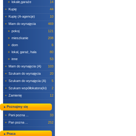
»
lokale,garaże
14
+
Kupię
44
+
Kupię (A-agencje)
10
+
Mam do wynajęcia
469
»
pokoj
121
»
mieszkanie
208
»
dom
6
»
lokal, garaż, hala
80
»
inne
53
+
Mam do wynajęcia (A)
103
+
Szukam do wynajęcia
20
+
Szukam do wynajęcia (A)
5
+
Szukam współlokatora(ki)
2
+
Zamienię
12
Poznajmy się
+
Pani pozna ...
33
+
Pan pozna ...
252
Praca