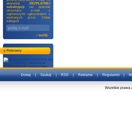
aktywacji
BEZPŁATNEJ
subskrypcji
raz dziennie
otrzymasz e-mail z
najnowszymi ogłoszeniami z
wybranych przez Ciebie
kategorii.
+
wyślij
Polecamy
Dodaj
|
Szukaj
|
RSS
|
Reklama
|
Regulamin
|
M
Wszelkie prawa 