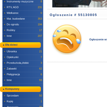
+
Instrumenty muzyczne
8
+
RTV, AGD
231
+
Wielkanoc
0
Ogłoszenie # 55130805
+
Mat. budowlane
353
+
Do ogrodu
194
+
Rośliny
17
+
Inne
207
Ogłoszenie w
Dla dzieci
+
Ubranka
21
+
Opiekunki
7
+
Przedszkola,żłobki
3
+
Zabawki
62
+
Pielęgnacja
6
+
Inne
93
Komputery
+
Sprzedam
50
+
Kupię
1