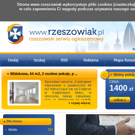
Strona www.rzeszowiak wykorzystuje pliki cookies (ciasteczka
w celu zapewnienia Ci wygody podczas używania naszego se
I
Widokowa, 44 m2, 2 osobne pokoje, p ...
Wolny pokój 
Sprzedam narożne, 2-pokojowe
CENA:
mieszkanie o powierzchni 44
1400
zł
m2 mieszczące się na 3 piętrze
w 4-piętrowym bloku, w
otoczeniu niskiej zabudowy,
przy ul. Widokowej na osiedlu
+ czytaj więcej
SM Projekta ...
Dla domu
+
Meble
393