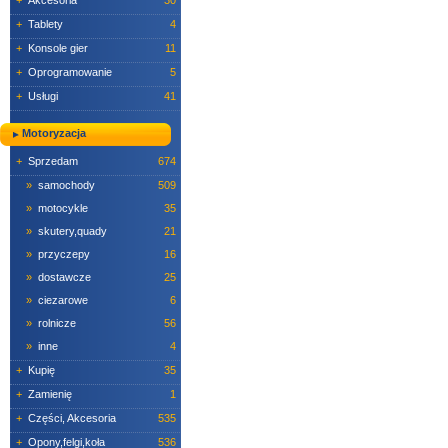
+
Akcesoria
30
+
Tablety
4
+
Konsole gier
11
+
Oprogramowanie
5
+
Usługi
41
Motoryzacja
+
Sprzedam
674
»
samochody
509
»
motocykle
35
»
skutery,quady
21
»
przyczepy
16
»
dostawcze
25
»
ciezarowe
6
»
rolnicze
56
»
inne
4
+
Kupię
35
+
Zamienię
1
+
Części, Akcesoria
535
+
Opony,felgi,koła
536