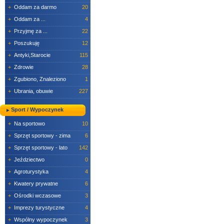
+
Oddam za darmo
20
+
Oddam za ...
4
+
Przyjmę za ...
22
+
Poszukuję
12
+
Antyki,Starocie
115
+
Zdrowie
28
+
Zgubiono, Znaleziono
1
+
Ubrania, obuwie
227
Sport / Wypoczynek
+
Na sportowo
10
+
Sprzęt sportowy - zima
6
+
Sprzęt sportowy - lato
142
+
Jeździectwo
0
+
Agroturystyka
4
+
Kwatery prywatne
6
+
Ośrodki wczasowe
3
+
Imprezy turystyczne
4
+
Wspólny wypoczynek
3