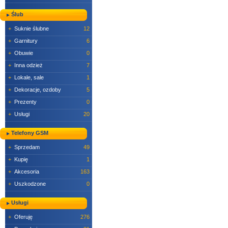
Ślub
+
Suknie ślubne
12
+
Garnitury
6
+
Obuwie
0
+
Inna odzież
7
+
Lokale, sale
1
+
Dekoracje, ozdoby
5
+
Prezenty
0
+
Usługi
20
Telefony GSM
+
Sprzedam
49
+
Kupię
1
+
Akcesoria
163
+
Uszkodzone
0
Usługi
+
Oferuję
276