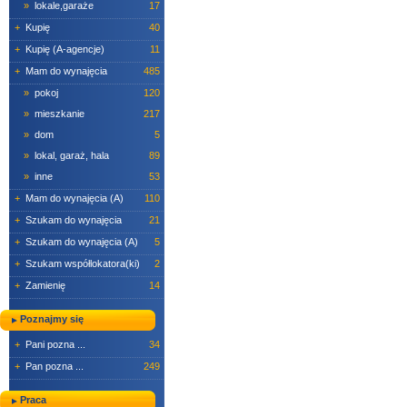
»
lokale,garaże
17
+
Kupię
40
+
Kupię (A-agencje)
11
+
Mam do wynajęcia
485
»
pokoj
120
»
mieszkanie
217
»
dom
5
»
lokal, garaż, hala
89
»
inne
53
+
Mam do wynajęcia (A)
110
+
Szukam do wynajęcia
21
+
Szukam do wynajęcia (A)
5
+
Szukam współlokatora(ki)
2
+
Zamienię
14
Poznajmy się
+
Pani pozna ...
34
+
Pan pozna ...
249
Praca