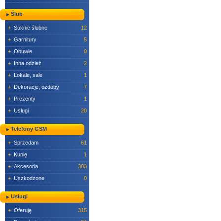
Ślub
+
Suknie ślubne
12
+
Garnitury
5
+
Obuwie
0
+
Inna odzież
2
+
Lokale, sale
1
+
Dekoracje, ozdoby
7
+
Prezenty
1
+
Usługi
20
Telefony GSM
+
Sprzedam
61
+
Kupię
1
+
Akcesoria
303
+
Uszkodzone
0
Usługi
+
Oferuję
315