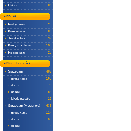
+
Usługi
86
Nauka
+
Podręczniki
25
+
Korepetycje
80
+
Języki obce
37
+
Kursy,szkolenia
100
+
Pisanie prac
25
Nieruchomości
+
Sprzedam
482
»
mieszkania
163
»
domy
70
»
dzialki
188
»
lokale,garaże
21
+
Sprzedam (A-agencje)
436
»
mieszkania
124
»
domy
93
»
dzialki
178