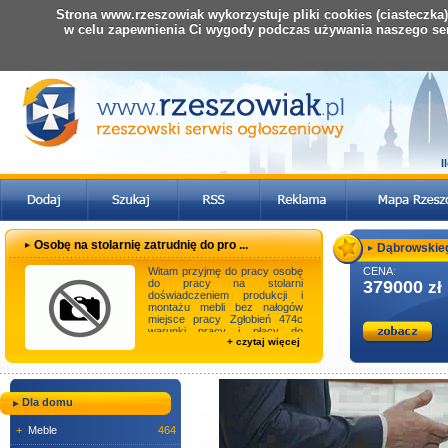
Strona www.rzeszowiak wykorzystuje pliki cookies (ciasteczka
w celu zapewnienia Ci wygody podczas używania naszego se
I
Osobę na stolarnię zatrudnię do pro ...
Dąbrowskiego,
Witam przyjmę do pracy osobę
CENA:
do pracy na stolarni
379000
zł
doświadczeniem produkcji i
montażu mebli bez nałogów
miejsce pracy Zgłobień 474c
warunki pracy i płacy do
+ czytaj więcej
uzgodnienia na miej ...
Dla domu
+
Meble
464