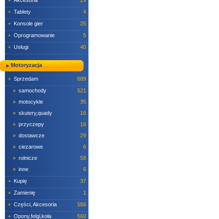
+
Akcesoria
29
+
Tablety
4
+
Konsole gier
25
+
Oprogramowanie
5
+
Usługi
40
Motoryzacja
+
Sprzedam
689
»
samochody
521
»
motocykle
35
»
skutery,quady
16
»
przyczepy
16
»
dostawcze
29
»
ciezarowe
6
»
rolnicze
58
»
inne
6
+
Kupię
37
+
Zamienię
1
+
Części, Akcesoria
556
+
Opony,felgi,koła
560