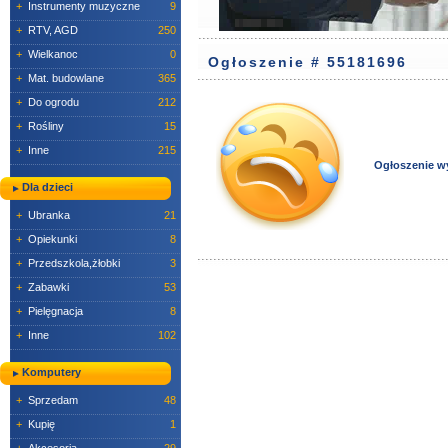
+
Instrumenty muzyczne
9
+
RTV, AGD
250
+
Wielkanoc
0
Ogłoszenie # 55181696
+
Mat. budowlane
365
+
Do ogrodu
212
+
Rośliny
15
+
Inne
215
Ogłoszenie w
Dla dzieci
+
Ubranka
21
+
Opiekunki
8
+
Przedszkola,żłobki
3
+
Zabawki
53
+
Pielęgnacja
8
+
Inne
102
Komputery
+
Sprzedam
48
+
Kupię
1