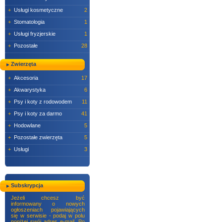
+
Usługi kosmetyczne
2
+
Stomatologia
1
+
Usługi fryzjerskie
1
+
Pozostałe
28
Zwierzęta
+
Akcesoria
17
+
Akwarystyka
6
+
Psy i koty z rodowodem
11
+
Psy i koty za darmo
41
+
Hodowlane
5
+
Pozostałe zwierzęta
5
+
Usługi
3
Subskrypcja
Jeżeli chcesz być
informowany o nowych
ogłoszeniach pojawiających
się w serwisie - podaj w polu
poniżej swój adres e-mail. Po