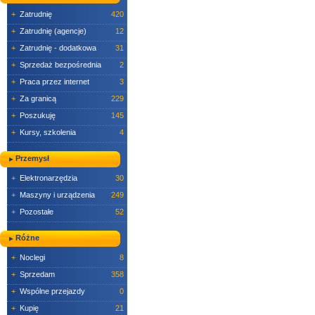
+
Zatrudnię
420
+
Zatrudnię (agencje)
12
+
Zatrudnię - dodatkowa
31
+
Sprzedaż bezpośrednia
2
+
Praca przez internet
3
+
Za granicą
229
+
Poszukuję
145
+
Kursy, szkolenia
4
Przemysł
+
Elektronarzędzia
30
+
Maszyny i urządzenia
249
+
Pozostałe
52
Różne
+
Noclegi
8
+
Sprzedam
358
+
Wspólne przejazdy
0
+
Kupię
21