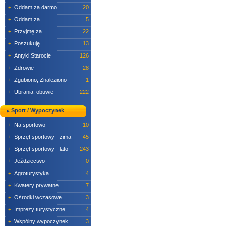
+
Oddam za darmo
20
+
Oddam za ...
5
+
Przyjmę za ...
22
+
Poszukuję
13
+
Antyki,Starocie
126
+
Zdrowie
28
+
Zgubiono, Znaleziono
1
+
Ubrania, obuwie
222
Sport / Wypoczynek
+
Na sportowo
10
+
Sprzęt sportowy - zima
45
+
Sprzęt sportowy - lato
243
+
Jeździectwo
0
+
Agroturystyka
4
+
Kwatery prywatne
7
+
Ośrodki wczasowe
3
+
Imprezy turystyczne
4
+
Wspólny wypoczynek
3