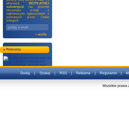
aktywacji
BEZPŁATNEJ
subskrypcji
raz dziennie
otrzymasz e-mail z
najnowszymi ogłoszeniami z
wybranych przez Ciebie
kategorii.
+
wyślij
Polecamy
Dodaj
|
Szukaj
|
RSS
|
Reklama
|
Regulamin
|
M
Wszelkie prawa 