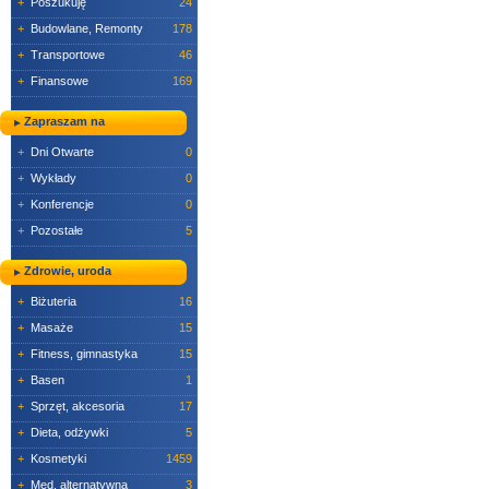
+
Poszukuję
24
+
Budowlane, Remonty
178
+
Transportowe
46
+
Finansowe
169
Zapraszam na
+
Dni Otwarte
0
+
Wykłady
0
+
Konferencje
0
+
Pozostałe
5
Zdrowie, uroda
+
Biżuteria
16
+
Masaże
15
+
Fitness, gimnastyka
15
+
Basen
1
+
Sprzęt, akcesoria
17
+
Dieta, odżywki
5
+
Kosmetyki
1459
+
Med. alternatywna
3