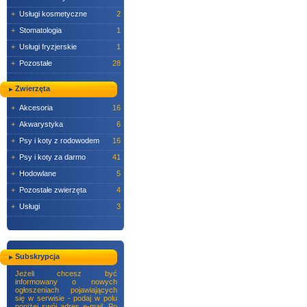
+
Usługi kosmetyczne
2
+
Stomatologia
1
+
Usługi fryzjerskie
1
+
Pozostałe
28
Zwierzęta
+
Akcesoria
16
+
Akwarystyka
6
+
Psy i koty z rodowodem
16
+
Psy i koty za darmo
41
+
Hodowlane
5
+
Pozostałe zwierzęta
4
+
Usługi
3
Subskrypcja
Jeżeli chcesz być
informowany o nowych
ogłoszeniach pojawiających
się w serwisie - podaj w polu
poniżej swój adres e-mail. Po