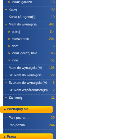
»
lokale,garaże
15
+
Kupię
43
+
Kupię (A-agencje)
10
+
Mam do wynajęcia
461
»
pokoj
114
»
mieszkanie
204
»
dom
6
»
lokal, garaż, hala
85
»
inne
51
+
Mam do wynajęcia (A)
106
+
Szukam do wynajęcia
22
+
Szukam do wynajęcia (A)
5
+
Szukam współlokatora(ki)
2
+
Zamienię
11
Poznajmy się
+
Pani pozna ...
29
+
Pan pozna ...
244
Praca