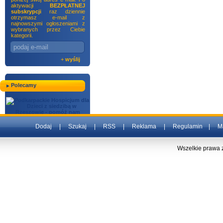
aktywacji
BEZPŁATNEJ
subskrypcji
raz dziennie
otrzymasz e-mail z
najnowszymi ogłoszeniami z
wybranych przez Ciebie
kategorii.
+
wyślij
Polecamy
Dodaj
|
Szukaj
|
RSS
|
Reklama
|
Regulamin
|
M
Wszelkie prawa 