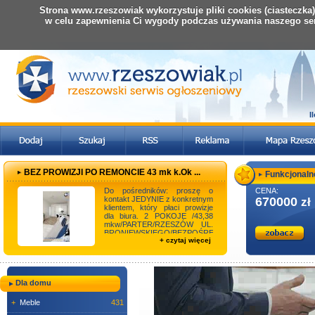
Strona www.rzeszowiak wykorzystuje pliki cookies (ciasteczka
w celu zapewnienia Ci wygody podczas używania naszego se
I
BEZ PROWIZJI PO REMONCIE 43 mk k.Ok ...
Funkcjonalne
Do pośredników: proszę o
CENA:
kontakt JEDYNIE z konkretnym
670000
zł
klientem, który płaci prowizje
dla biura. 2 POKOJE /43,38
mkw/PARTER/RZESZÓW UL.
BRONIEWSKIEGO/BEZPOŚREDNIO
+ czytaj więcej
*43,38 mkw/2 pok ...
Dla domu
+
Meble
431