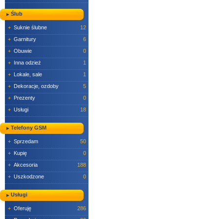
Ślub
+
Suknie ślubne
12
+
Garnitury
6
+
Obuwie
0
+
Inna odzież
1
+
Lokale, sale
1
+
Dekoracje, ozdoby
5
+
Prezenty
0
+
Usługi
18
Telefony GSM
+
Sprzedam
50
+
Kupię
0
+
Akcesoria
188
+
Uszkodzone
0
Usługi
+
Oferuję
286