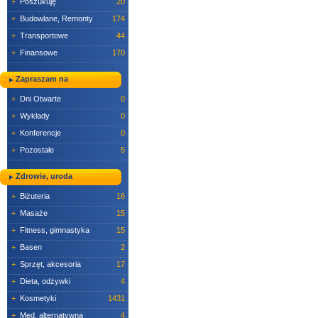
+
Poszukuję
20
+
Budowlane, Remonty
174
+
Transportowe
44
+
Finansowe
170
Zapraszam na
+
Dni Otwarte
0
+
Wykłady
0
+
Konferencje
0
+
Pozostałe
5
Zdrowie, uroda
+
Biżuteria
16
+
Masaże
15
+
Fitness, gimnastyka
15
+
Basen
2
+
Sprzęt, akcesoria
17
+
Dieta, odżywki
4
+
Kosmetyki
1431
+
Med. alternatywna
4