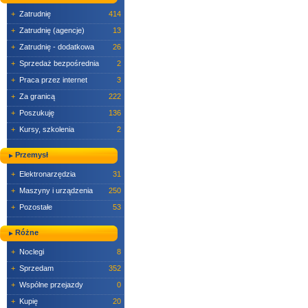
+
Zatrudnię
414
+
Zatrudnię (agencje)
13
+
Zatrudnię - dodatkowa
26
+
Sprzedaż bezpośrednia
2
+
Praca przez internet
3
+
Za granicą
222
+
Poszukuję
136
+
Kursy, szkolenia
2
Przemysł
+
Elektronarzędzia
31
+
Maszyny i urządzenia
250
+
Pozostałe
53
Różne
+
Noclegi
8
+
Sprzedam
352
+
Wspólne przejazdy
0
+
Kupię
20