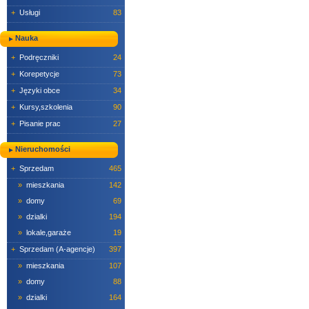
+
Usługi
83
Nauka
+
Podręczniki
24
+
Korepetycje
73
+
Języki obce
34
+
Kursy,szkolenia
90
+
Pisanie prac
27
Nieruchomości
+
Sprzedam
465
»
mieszkania
142
»
domy
69
»
dzialki
194
»
lokale,garaże
19
+
Sprzedam (A-agencje)
397
»
mieszkania
107
»
domy
88
»
dzialki
164