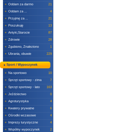
+
Oddam za darmo
21
+
Oddam za ...
4
+
Przyjmę za ...
21
+
Poszukuję
13
+
Antyki,Starocie
87
+
Zdrowie
28
+
Zgubiono, Znaleziono
1
+
Ubrania, obuwie
229
Sport / Wypoczynek
+
Na sportowo
10
+
Sprzęt sportowy - zima
7
+
Sprzęt sportowy - lato
163
+
Jeździectwo
0
+
Agroturystyka
4
+
Kwatery prywatne
6
+
Ośrodki wczasowe
4
+
Imprezy turystyczne
4
+
Wspólny wypoczynek
2