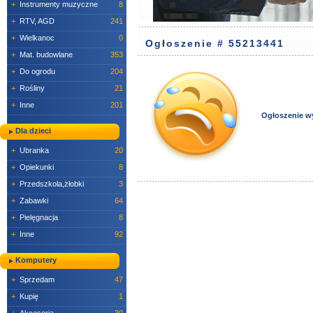
+
Instrumenty muzyczne
8
+
RTV, AGD
241
+
Wielkanoc
0
Ogłoszenie # 55213441
+
Mat. budowlane
353
+
Do ogrodu
204
+
Rośliny
21
+
Inne
201
Ogłoszenie w
Dla dzieci
+
Ubranka
20
+
Opiekunki
8
+
Przedszkola,żłobki
3
+
Zabawki
64
+
Pielęgnacja
8
+
Inne
92
Komputery
+
Sprzedam
47
+
Kupię
1