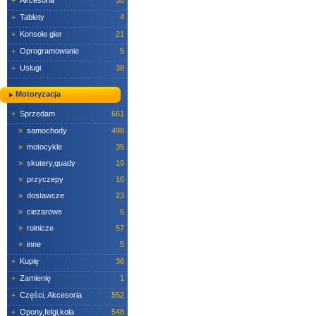
+
Akcesoria
30
+
Tablety
4
+
Konsole gier
21
+
Oprogramowanie
5
+
Usługi
38
Motoryzacja
+
Sprzedam
661
»
samochody
498
»
motocykle
35
»
skutery,quady
19
»
przyczepy
16
»
dostawcze
23
»
ciezarowe
6
»
rolnicze
57
»
inne
5
+
Kupię
36
+
Zamienię
1
+
Części, Akcesoria
552
+
Opony,felgi,koła
548