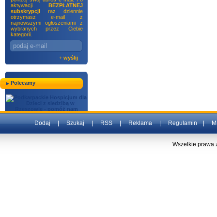
aktywacji
BEZPŁATNEJ
subskrypcji
raz dziennie
otrzymasz e-mail z
najnowszymi ogłoszeniami z
wybranych przez Ciebie
kategorii.
+
wyślij
Polecamy
Dodaj
|
Szukaj
|
RSS
|
Reklama
|
Regulamin
|
M
Wszelkie prawa 