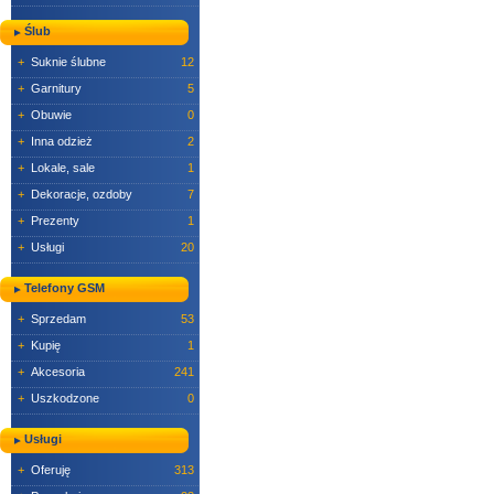
Ślub
+
Suknie ślubne
12
+
Garnitury
5
+
Obuwie
0
+
Inna odzież
2
+
Lokale, sale
1
+
Dekoracje, ozdoby
7
+
Prezenty
1
+
Usługi
20
Telefony GSM
+
Sprzedam
53
+
Kupię
1
+
Akcesoria
241
+
Uszkodzone
0
Usługi
+
Oferuję
313