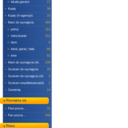
»
lokale,garaże
17
+
Kupię
39
+
Kupię (A-agencje)
10
+
Mam do wynajęcia
469
»
pokoj
113
»
mieszkanie
212
»
dom
5
»
lokal, garaż, hala
86
»
inne
52
+
Mam do wynajęcia (A)
109
+
Szukam do wynajęcia
20
+
Szukam do wynajęcia (A)
5
+
Szukam współlokatora(ki)
2
+
Zamienię
14
Poznajmy się
+
Pani pozna ...
31
+
Pan pozna ...
245
Praca