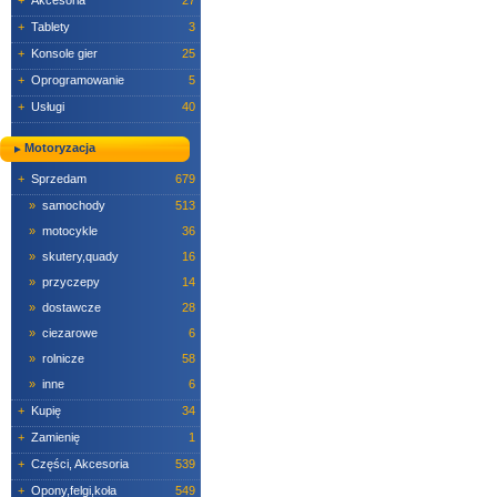
+
Akcesoria
27
+
Tablety
3
+
Konsole gier
25
+
Oprogramowanie
5
+
Usługi
40
Motoryzacja
+
Sprzedam
679
»
samochody
513
»
motocykle
36
»
skutery,quady
16
»
przyczepy
14
»
dostawcze
28
»
ciezarowe
6
»
rolnicze
58
»
inne
6
+
Kupię
34
+
Zamienię
1
+
Części, Akcesoria
539
+
Opony,felgi,koła
549