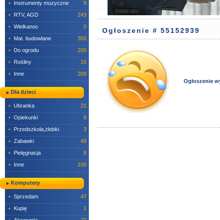
+
Instrumenty muzyczne
9
+
RTV, AGD
243
+
Wielkanoc
0
Ogłoszenie # 55152939
+
Mat. budowlane
355
+
Do ogrodu
200
+
Rośliny
15
+
Inne
209
Ogłoszenie w
Dla dzieci
+
Ubranka
21
+
Opiekunki
8
+
Przedszkola,żłobki
3
+
Zabawki
49
+
Pielęgnacja
8
+
Inne
100
Komputery
+
Sprzedam
47
+
Kupię
1