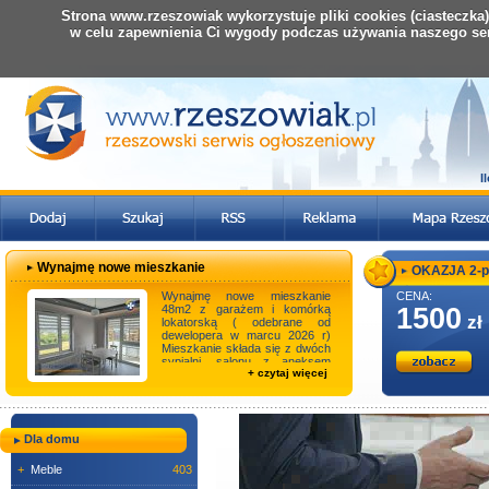
Strona www.rzeszowiak wykorzystuje pliki cookies (ciasteczka
w celu zapewnienia Ci wygody podczas używania naszego se
I
Wynajmę nowe mieszkanie
OKAZJA 2-po
Wynajmę nowe mieszkanie
CENA:
48m2 z garażem i komórką
1500
zł
lokatorską ( odebrane od
dewelopera w marcu 2026 r)
Mieszkanie składa się z dwóch
sypialni, salonu z aneksem
+ czytaj więcej
kuchennym, łazienki, p ...
Dla domu
+
Meble
403