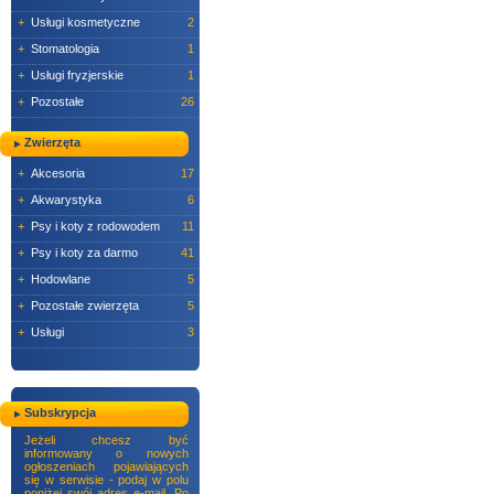
+
Usługi kosmetyczne
2
+
Stomatologia
1
+
Usługi fryzjerskie
1
+
Pozostałe
26
Zwierzęta
+
Akcesoria
17
+
Akwarystyka
6
+
Psy i koty z rodowodem
11
+
Psy i koty za darmo
41
+
Hodowlane
5
+
Pozostałe zwierzęta
5
+
Usługi
3
Subskrypcja
Jeżeli chcesz być
informowany o nowych
ogłoszeniach pojawiających
się w serwisie - podaj w polu
poniżej swój adres e-mail. Po