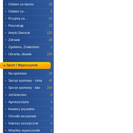
+
Oddam za darmo
20
+
Oddam za ...
5
+
Przyjmę za ...
21
+
Poszukuję
13
+
Antyki,Starocie
120
+
Zdrowie
26
+
Zgubiono, Znaleziono
1
+
Ubrania, obuwie
220
Sport / Wypoczynek
+
Na sportowo
10
+
Sprzęt sportowy - zima
45
+
Sprzęt sportowy - lato
204
+
Jeździectwo
0
+
Agroturystyka
4
+
Kwatery prywatne
7
+
Ośrodki wczasowe
3
+
Imprezy turystyczne
4
+
Wspólny wypoczynek
3