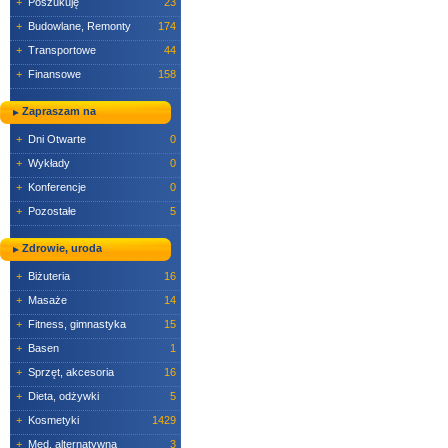
+
Poszukuję
23
+
Budowlane, Remonty
174
+
Transportowe
44
+
Finansowe
158
Zapraszam na
+
Dni Otwarte
0
+
Wykłady
0
+
Konferencje
0
+
Pozostałe
5
Zdrowie, uroda
+
Biżuteria
16
+
Masaże
14
+
Fitness, gimnastyka
15
+
Basen
1
+
Sprzęt, akcesoria
16
+
Dieta, odżywki
5
+
Kosmetyki
1429
+
Med. alternatywna
3