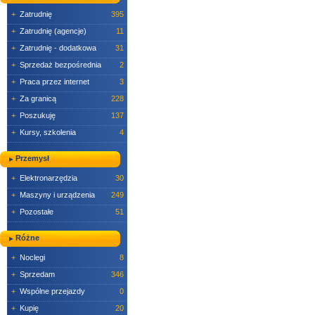
+
Zatrudnię
395
+
Zatrudnię (agencje)
11
+
Zatrudnię - dodatkowa
31
+
Sprzedaż bezpośrednia
2
+
Praca przez internet
3
+
Za granicą
228
+
Poszukuję
137
+
Kursy, szkolenia
4
Przemysł
+
Elektronarzędzia
30
+
Maszyny i urządzenia
249
+
Pozostałe
51
Różne
+
Noclegi
8
+
Sprzedam
346
+
Wspólne przejazdy
0
+
Kupię
20