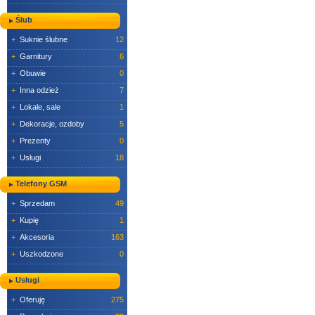
Ślub
+
Suknie ślubne
12
+
Garnitury
6
+
Obuwie
0
+
Inna odzież
7
+
Lokale, sale
1
+
Dekoracje, ozdoby
5
+
Prezenty
0
+
Usługi
18
Telefony GSM
+
Sprzedam
49
+
Kupię
1
+
Akcesoria
163
+
Uszkodzone
0
Usługi
+
Oferuję
275