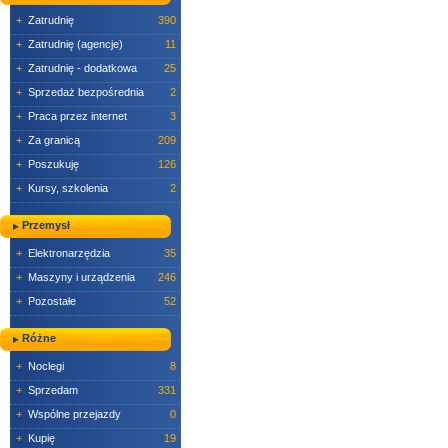
+
Zatrudnię
390
+
Zatrudnię (agencje)
11
+
Zatrudnię - dodatkowa
25
+
Sprzedaż bezpośrednia
2
+
Praca przez internet
3
+
Za granicą
209
+
Poszukuję
126
+
Kursy, szkolenia
2
Przemysł
+
Elektronarzędzia
35
+
Maszyny i urządzenia
246
+
Pozostałe
52
Różne
+
Noclegi
8
+
Sprzedam
331
+
Wspólne przejazdy
0
+
Kupię
19