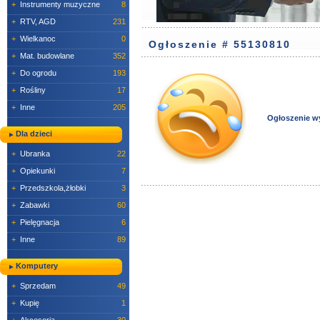
+
Instrumenty muzyczne
8
+
RTV, AGD
231
+
Wielkanoc
0
Ogłoszenie # 55130810
+
Mat. budowlane
352
+
Do ogrodu
193
+
Rośliny
17
+
Inne
205
Ogłoszenie w
Dla dzieci
+
Ubranka
22
+
Opiekunki
7
+
Przedszkola,żłobki
3
+
Zabawki
60
+
Pielęgnacja
6
+
Inne
89
Komputery
+
Sprzedam
49
+
Kupię
1