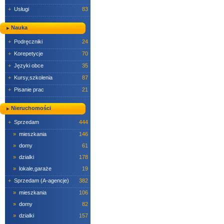
+
Usługi
83
Nauka
+
Podręczniki
24
+
Korepetycje
70
+
Języki obce
35
+
Kursy,szkolenia
87
+
Pisanie prac
21
Nieruchomości
+
Sprzedam
444
»
mieszkania
146
»
domy
61
»
dzialki
178
»
lokale,garaże
19
+
Sprzedam (A-agencje)
382
»
mieszkania
106
»
domy
82
»
dzialki
157