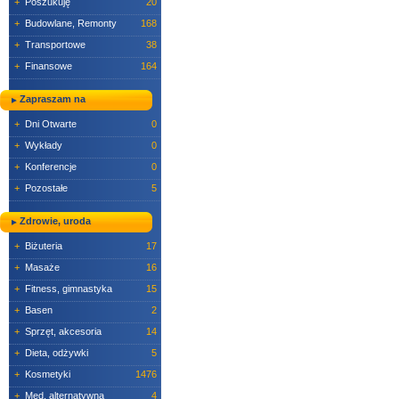
+
Poszukuję
20
+
Budowlane, Remonty
168
+
Transportowe
38
+
Finansowe
164
Zapraszam na
+
Dni Otwarte
0
+
Wykłady
0
+
Konferencje
0
+
Pozostałe
5
Zdrowie, uroda
+
Biżuteria
17
+
Masaże
16
+
Fitness, gimnastyka
15
+
Basen
2
+
Sprzęt, akcesoria
14
+
Dieta, odżywki
5
+
Kosmetyki
1476
+
Med. alternatywna
4