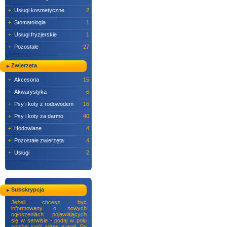
+
Usługi kosmetyczne
2
+
Stomatologia
1
+
Usługi fryzjerskie
1
+
Pozostałe
27
Zwierzęta
+
Akcesoria
15
+
Akwarystyka
6
+
Psy i koty z rodowodem
16
+
Psy i koty za darmo
40
+
Hodowlane
4
+
Pozostałe zwierzęta
4
+
Usługi
2
Subskrypcja
Jeżeli chcesz być
informowany o nowych
ogłoszeniach pojawiających
się w serwisie - podaj w polu
poniżej swój adres e-mail. Po