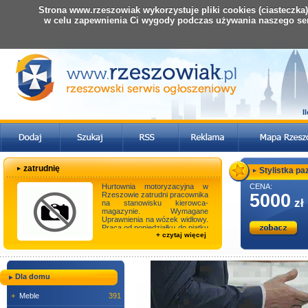
Strona www.rzeszowiak wykorzystuje pliki cookies (ciasteczka
w celu zapewnienia Ci wygody podczas używania naszego se
I
zatrudnię
Stylistka paz
Hurtownia motoryzacyjna w
CENA:
Rzeszowie zatrudni pracownika
5000
zł
na stanowisku kierowca-
magazynie. Wymagane
Uprawnienia na wózek widłowy.
Praca od poniedziałku do piątku
+ czytaj więcej
w godzinach od 8 do ...
Dla domu
+
Meble
391