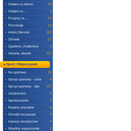
+
Oddam za darmo
20
+
Oddam za ...
3
+
Przyjmę za ...
21
+
Poszukuję
12
+
Antyki,Starocie
112
+
Zdrowie
27
+
Zgubiono, Znaleziono
1
+
Ubrania, obuwie
227
Sport / Wypoczynek
+
Na sportowo
10
+
Sprzęt sportowy - zima
6
+
Sprzęt sportowy - lato
137
+
Jeździectwo
0
+
Agroturystyka
4
+
Kwatery prywatne
6
+
Ośrodki wczasowe
3
+
Imprezy turystyczne
4
+
Wspólny wypoczynek
3