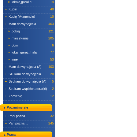
»
lokale,garaże
14
+
Kupię
40
+
Kupię (A-agencje)
10
+
Mam do wynajęcia
463
»
pokoj
121
»
mieszkanie
205
»
dom
6
»
lokal, garaż, hala
77
»
inne
53
+
Mam do wynajęcia (A)
103
+
Szukam do wynajęcia
20
+
Szukam do wynajęcia (A)
5
+
Szukam współlokatora(ki)
2
+
Zamienię
12
Poznajmy się
+
Pani pozna ...
32
+
Pan pozna ...
245
Praca