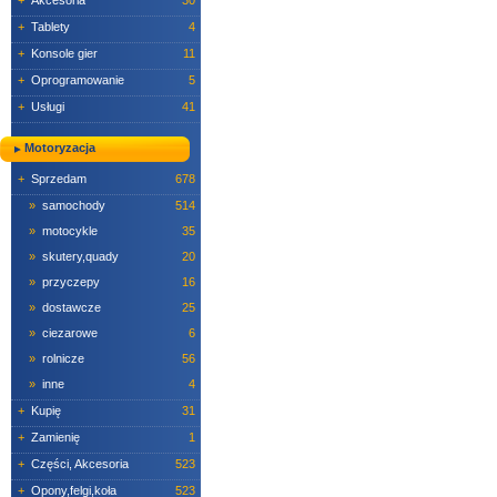
+
Akcesoria
30
+
Tablety
4
+
Konsole gier
11
+
Oprogramowanie
5
+
Usługi
41
Motoryzacja
+
Sprzedam
678
»
samochody
514
»
motocykle
35
»
skutery,quady
20
»
przyczepy
16
»
dostawcze
25
»
ciezarowe
6
»
rolnicze
56
»
inne
4
+
Kupię
31
+
Zamienię
1
+
Części, Akcesoria
523
+
Opony,felgi,koła
523