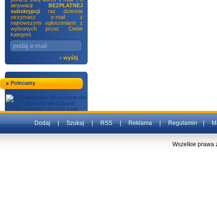
aktywacji
BEZPŁATNEJ
subskrypcji
raz dziennie
otrzymasz e-mail z
najnowszymi ogłoszeniami z
wybranych przez Ciebie
kategorii.
+
wyślij
Polecamy
Dodaj
|
Szukaj
|
RSS
|
Reklama
|
Regulamin
|
M
Wszelkie prawa 