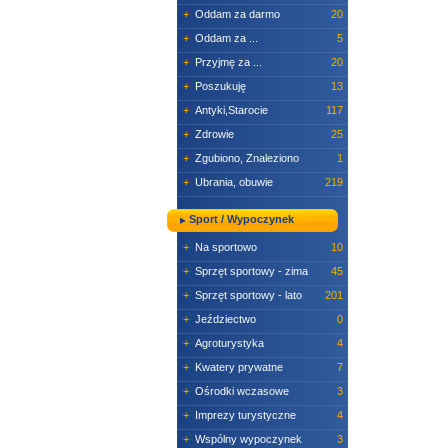
+
Oddam za darmo
20
+
Oddam za ...
5
+
Przyjmę za ...
20
+
Poszukuję
13
+
Antyki,Starocie
117
+
Zdrowie
25
+
Zgubiono, Znaleziono
1
+
Ubrania, obuwie
219
Sport / Wypoczynek
+
Na sportowo
10
+
Sprzęt sportowy - zima
45
+
Sprzęt sportowy - lato
201
+
Jeździectwo
0
+
Agroturystyka
4
+
Kwatery prywatne
7
+
Ośrodki wczasowe
3
+
Imprezy turystyczne
4
+
Wspólny wypoczynek
3