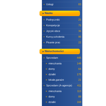
+
Usługi
83
Nauka
+
Podręczniki
25
+
Korepetycje
75
+
Języki obce
36
+
Kursy,szkolenia
95
+
Pisanie prac
22
Nieruchomości
+
Sprzedam
445
»
mieszkania
148
»
domy
64
»
dzialki
175
»
lokale,garaże
21
+
Sprzedam (A-agencje)
411
»
mieszkania
113
»
domy
89
»
dzialki
168