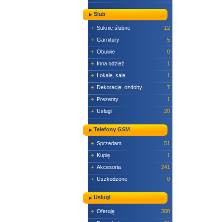
Ślub
+
Suknie ślubne
12
+
Garnitury
5
+
Obuwie
0
+
Inna odzież
1
+
Lokale, sale
1
+
Dekoracje, ozdoby
7
+
Prezenty
1
+
Usługi
20
Telefony GSM
+
Sprzedam
51
+
Kupię
1
+
Akcesoria
241
+
Uszkodzone
0
Usługi
+
Oferuję
308