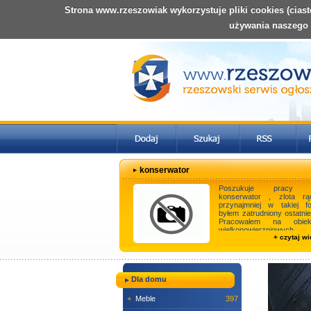
Strona www.rzeszowiak wykorzystuje pliki cookies (cias
używania naszego
konserwator
Poszukuje pracy j
konserwator , zlota rą
przynajmniej w takiej fo
byłem zatrudniony ostatnie
Pracowałem na obiek
wielkopowierzniowych 
+ czytaj wi
galerie ,hotele reste ...
Dla domu
+
Meble
397