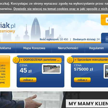
teczka). Korzystajac ze strony wyrazasz zgodę na wykorzystanie przez 
 serwisu.
Dowiedz sie więcej na temat cookies oraz w jaki sposób z nich
Ilość ogłoszeń:
10 450 |
Dodanych dzisiaj:
24
OGRODZENIA panelowe ...
Sprzedam mieszkanie .
ako
CENA:
CENA:
czka
45
575000
zł
zł
rmie
 lata
tach
typu
ęcej