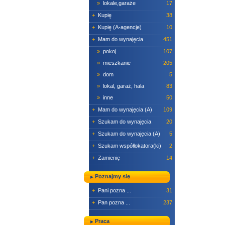
»
lokale,garaże
17
+
Kupię
38
+
Kupię (A-agencje)
10
+
Mam do wynajęcia
451
»
pokoj
107
»
mieszkanie
205
»
dom
5
»
lokal, garaż, hala
83
»
inne
50
+
Mam do wynajęcia (A)
109
+
Szukam do wynajęcia
20
+
Szukam do wynajęcia (A)
5
+
Szukam współlokatora(ki)
2
+
Zamienię
14
Poznajmy się
+
Pani pozna ...
31
+
Pan pozna ...
237
Praca