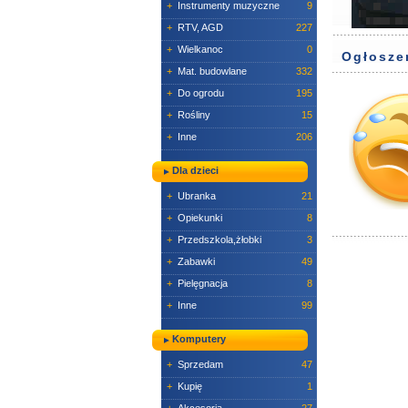
+
Instrumenty muzyczne
9
+
RTV, AGD
227
+
Wielkanoc
0
Ogłosze
+
Mat. budowlane
332
+
Do ogrodu
195
+
Rośliny
15
+
Inne
206
Dla dzieci
+
Ubranka
21
+
Opiekunki
8
+
Przedszkola,żłobki
3
+
Zabawki
49
+
Pielęgnacja
8
+
Inne
99
Komputery
+
Sprzedam
47
+
Kupię
1