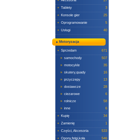
+
Akcesoria
27
+
Tablety
3
+
Konsole gier
25
+
Oprogramowanie
5
+
Usługi
40
Motoryzacja
+
Sprzedam
671
»
samochody
507
»
motocykle
35
»
skutery,quady
16
»
przyczepy
13
»
dostawcze
28
»
ciezarowe
6
»
rolnicze
58
»
inne
6
+
Kupię
34
+
Zamienię
1
+
Części, Akcesoria
533
+
Opony,felgi,koła
546