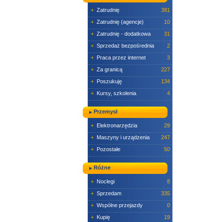
+
Zatrudnię
381
+
Zatrudnię (agencje)
10
+
Zatrudnię - dodatkowa
31
+
Sprzedaż bezpośrednia
2
+
Praca przez internet
3
+
Za granicą
227
+
Poszukuję
134
+
Kursy, szkolenia
4
Przemysł
+
Elektronarzędzia
29
+
Maszyny i urządzenia
247
+
Pozostałe
50
Różne
+
Noclegi
8
+
Sprzedam
335
+
Wspólne przejazdy
0
+
Kupię
19