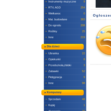
+
Instrumenty muzyczne
9
+
RTV, AGD
254
+
Wielkanoc
0
Ogłosze
+
Mat. budowlane
383
+
Do ogrodu
208
+
Rośliny
25
+
Inne
219
Dla dzieci
+
Ubranka
22
+
Opiekunki
8
+
Przedszkola,żłobki
3
+
Zabawki
52
+
Pielęgnacja
9
+
Inne
98
Komputery
+
Sprzedam
48
+
Kupię
1