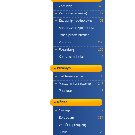
+
Zatrudnię
378
+
Zatrudnię (agencje)
12
+
Zatrudnię - dodatkowa
32
+
Sprzedaż bezpośrednia
2
+
Praca przez internet
3
+
Za granicą
235
+
Poszukuję
138
+
Kursy, szkolenia
4
Przemysł
+
Elektronarzędzia
33
+
Maszyny i urządzenia
247
+
Pozostałe
46
Różne
+
Noclegi
7
+
Sprzedam
354
+
Wspólne przejazdy
0
+
Kupię
20