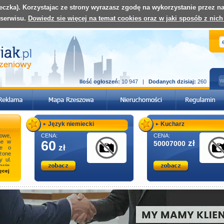
teczka). Korzystajac ze strony wyrazasz zgodę na wykorzystanie przez 
 serwisu.
Dowiedz sie więcej na temat cookies oraz w jaki sposób z nich
Ilość ogłoszeń:
10 947 |
Dodanych dzisiaj:
260
Język niemiecki
Kucharz
owe,
CENA:
CENA:
ne w
60
zł
50007000
zł
ie o
żone
y ul.
wie.
ęcej