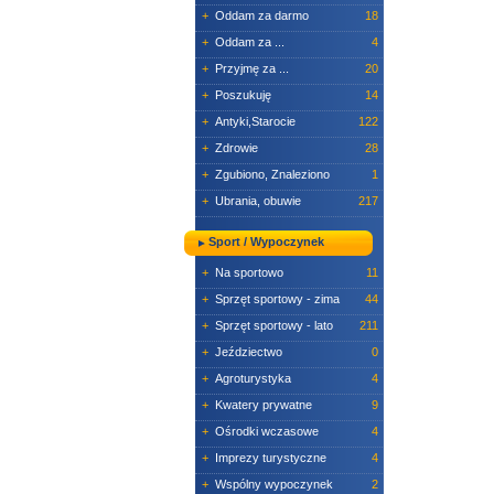
+
Oddam za darmo
18
+
Oddam za ...
4
+
Przyjmę za ...
20
+
Poszukuję
14
+
Antyki,Starocie
122
+
Zdrowie
28
+
Zgubiono, Znaleziono
1
+
Ubrania, obuwie
217
Sport / Wypoczynek
+
Na sportowo
11
+
Sprzęt sportowy - zima
44
+
Sprzęt sportowy - lato
211
+
Jeździectwo
0
+
Agroturystyka
4
+
Kwatery prywatne
9
+
Ośrodki wczasowe
4
+
Imprezy turystyczne
4
+
Wspólny wypoczynek
2