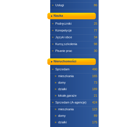
+
Usługi
86
Nauka
+
Podręczniki
25
+
Korepetycje
77
+
Języki obce
34
+
Kursy,szkolenia
98
+
Pisanie prac
30
Nieruchomości
+
Sprzedam
490
»
mieszkania
165
»
domy
73
»
dzialki
189
»
lokale,garaże
21
+
Sprzedam (A-agencje)
424
»
mieszkania
123
»
domy
89
»
dzialki
175