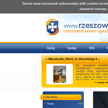
Strona www.rzeszowiak wykorzystuje pliki cookies (cias
używania naszego
Mieszkanie, 50m2, al. Sikorskiego 4 ...
Do wynajęcia komfort
umeblowane i wyposażo
sprzęty AGD mieszkan
powierzchni 50 mÂ˛, poło
na 1. piętrze w bloku prz
Sikorskiego 45C w Rzeszo
+ czytaj wi
Mieszkanie jest ...
Dla domu
+
Meble
490