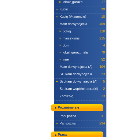
»
lokale,garaże
17
+
Kupię
39
+
Kupię (A-agencje)
10
+
Mam do wynajęcia
469
»
pokoj
118
»
mieszkanie
215
»
dom
4
»
lokal, garaż, hala
79
»
inne
52
+
Mam do wynajęcia (A)
104
+
Szukam do wynajęcia
23
+
Szukam do wynajęcia (A)
5
+
Szukam współlokatora(ki)
2
+
Zamienię
13
Poznajmy się
+
Pani pozna ...
31
+
Pan pozna ...
234
Praca