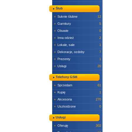
Ślub
+
Suknie ślubne
12
+
Garnitury
5
+
Obuwie
0
+
Inna odzież
2
+
Lokale, sale
1
+
Dekoracje, ozdoby
7
+
Prezenty
1
+
Usługi
20
Telefony GSM
+
Sprzedam
61
+
Kupię
1
+
Akcesoria
270
+
Uszkodzone
0
Usługi
+
Oferuję
302