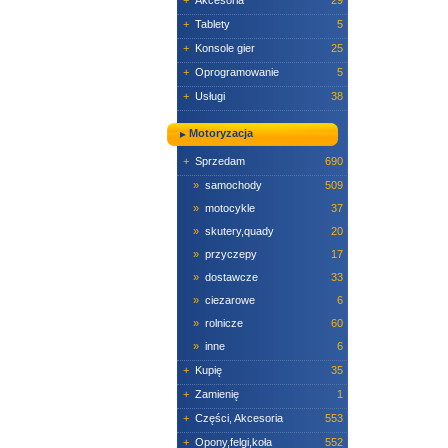
+
Akcesoria
29
+
Tablety
5
+
Konsole gier
25
+
Oprogramowanie
5
+
Usługi
38
Motoryzacja
+
Sprzedam
690
»
samochody
509
»
motocykle
37
»
skutery,quady
20
»
przyczepy
17
»
dostawcze
33
»
ciezarowe
6
»
rolnicze
60
»
inne
6
+
Kupię
35
+
Zamienię
1
+
Części, Akcesoria
553
+
Opony,felgi,koła
552