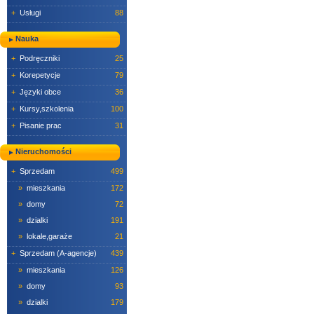
+
Usługi
88
Nauka
+
Podręczniki
25
+
Korepetycje
79
+
Języki obce
36
+
Kursy,szkolenia
100
+
Pisanie prac
31
Nieruchomości
+
Sprzedam
499
»
mieszkania
172
»
domy
72
»
dzialki
191
»
lokale,garaże
21
+
Sprzedam (A-agencje)
439
»
mieszkania
126
»
domy
93
»
dzialki
179