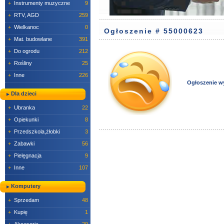
+
Instrumenty muzyczne
9
+
RTV, AGD
259
+
Wielkanoc
0
Ogłoszenie # 55000623
+
Mat. budowlane
391
+
Do ogrodu
212
+
Rośliny
25
+
Inne
226
Ogłoszenie w
Dla dzieci
+
Ubranka
22
+
Opiekunki
8
+
Przedszkola,żłobki
3
+
Zabawki
56
+
Pielęgnacja
9
+
Inne
107
Komputery
+
Sprzedam
48
+
Kupię
1