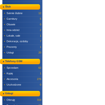
Ślub
+
Suknie ślubne
12
+
Garnitury
5
+
Obuwie
0
+
Inna odzież
2
+
Lokale, sale
1
+
Dekoracje, ozdoby
7
+
Prezenty
1
+
Usługi
20
Telefony GSM
+
Sprzedam
62
+
Kupię
1
+
Akcesoria
276
+
Uszkodzone
0
Usługi
+
Oferuję
319