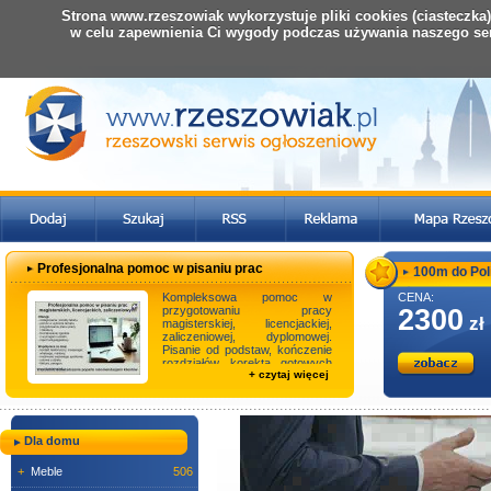
Strona www.rzeszowiak wykorzystuje pliki cookies (ciasteczka
w celu zapewnienia Ci wygody podczas używania naszego se
Profesjonalna pomoc w pisaniu prac
100m do Polit
Kompleksowa pomoc w
CENA:
przygotowaniu pracy
2300
zł
magisterskiej, licencjackiej,
zaliczeniowej, dyplomowej.
Pisanie od podstaw, kończenie
rozdziałów, korekta gotowych
+ czytaj więcej
prac, opracowanie badań ...
Dla domu
+
Meble
506