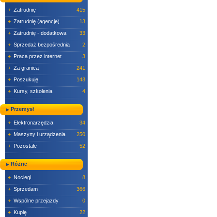
+
Zatrudnię
415
+
Zatrudnię (agencje)
13
+
Zatrudnię - dodatkowa
33
+
Sprzedaż bezpośrednia
2
+
Praca przez internet
3
+
Za granicą
241
+
Poszukuję
148
+
Kursy, szkolenia
4
Przemysł
+
Elektronarzędzia
34
+
Maszyny i urządzenia
250
+
Pozostałe
52
Różne
+
Noclegi
8
+
Sprzedam
366
+
Wspólne przejazdy
0
+
Kupię
22