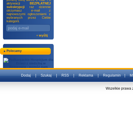
aktywacji
BEZPŁATNEJ
subskrypcji
raz dziennie
otrzymasz e-mail z
najnowszymi ogłoszeniami z
wybranych przez Ciebie
kategorii.
+
wyślij
Polecamy
Dodaj
|
Szukaj
|
RSS
|
Reklama
|
Regulamin
|
M
Wszelkie prawa 