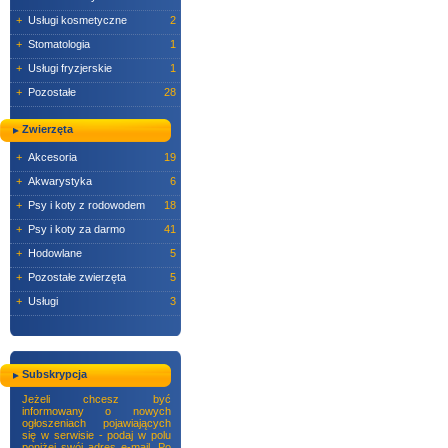
+
Usługi kosmetyczne
2
+
Stomatologia
1
+
Usługi fryzjerskie
1
+
Pozostałe
28
Zwierzęta
+
Akcesoria
19
+
Akwarystyka
6
+
Psy i koty z rodowodem
18
+
Psy i koty za darmo
41
+
Hodowlane
5
+
Pozostałe zwierzęta
5
+
Usługi
3
Subskrypcja
Jeżeli chcesz być
informowany o nowych
ogłoszeniach pojawiających
się w serwisie - podaj w polu
poniżej swój adres e-mail. Po