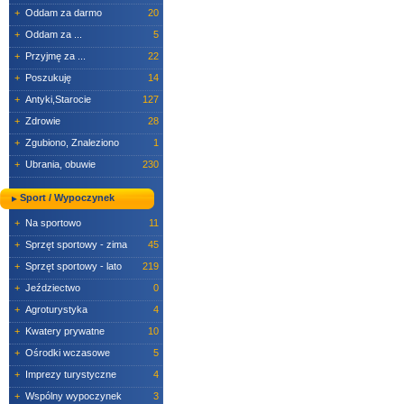
+
Oddam za darmo
20
+
Oddam za ...
5
+
Przyjmę za ...
22
+
Poszukuję
14
+
Antyki,Starocie
127
+
Zdrowie
28
+
Zgubiono, Znaleziono
1
+
Ubrania, obuwie
230
Sport / Wypoczynek
+
Na sportowo
11
+
Sprzęt sportowy - zima
45
+
Sprzęt sportowy - lato
219
+
Jeździectwo
0
+
Agroturystyka
4
+
Kwatery prywatne
10
+
Ośrodki wczasowe
5
+
Imprezy turystyczne
4
+
Wspólny wypoczynek
3