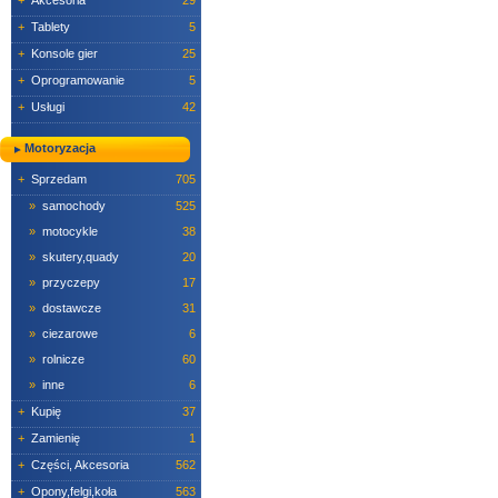
+
Akcesoria
29
+
Tablety
5
+
Konsole gier
25
+
Oprogramowanie
5
+
Usługi
42
Motoryzacja
+
Sprzedam
705
»
samochody
525
»
motocykle
38
»
skutery,quady
20
»
przyczepy
17
»
dostawcze
31
»
ciezarowe
6
»
rolnicze
60
»
inne
6
+
Kupię
37
+
Zamienię
1
+
Części, Akcesoria
562
+
Opony,felgi,koła
563