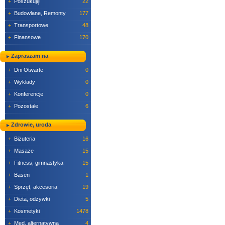
+
Poszukuję
22
+
Budowlane, Remonty
177
+
Transportowe
48
+
Finansowe
170
Zapraszam na
+
Dni Otwarte
0
+
Wykłady
0
+
Konferencje
0
+
Pozostałe
6
Zdrowie, uroda
+
Biżuteria
16
+
Masaże
15
+
Fitness, gimnastyka
15
+
Basen
1
+
Sprzęt, akcesoria
19
+
Dieta, odżywki
5
+
Kosmetyki
1478
+
Med. alternatywna
4