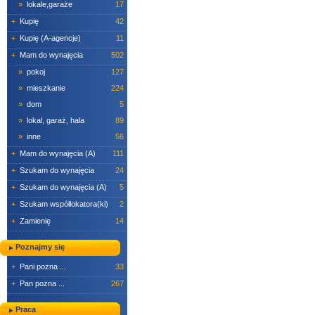
»
lokale,garaże
17
+
Kupię
42
+
Kupię (A-agencje)
11
+
Mam do wynajęcia
502
»
pokoj
127
»
mieszkanie
224
»
dom
5
»
lokal, garaż, hala
89
»
inne
56
+
Mam do wynajęcia (A)
111
+
Szukam do wynajęcia
24
+
Szukam do wynajęcia (A)
5
+
Szukam współlokatora(ki)
2
+
Zamienię
14
Poznajmy się
+
Pani pozna ...
33
+
Pan pozna ...
267
Praca