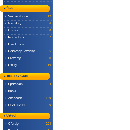
Ślub
+
Suknie ślubne
12
+
Garnitury
6
+
Obuwie
0
+
Inna odzież
7
+
Lokale, sale
1
+
Dekoracje, ozdoby
5
+
Prezenty
0
+
Usługi
19
Telefony GSM
+
Sprzedam
54
+
Kupię
1
+
Akcesoria
189
+
Uszkodzone
0
Usługi
+
Oferuję
293