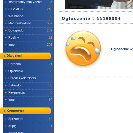
+
Instrumenty muzyczne
8
+
RTV, AGD
246
+
Wielkanoc
0
Ogłoszenie # 55168904
+
Mat. budowlane
357
+
Do ogrodu
209
+
Rośliny
21
+
Inne
205
Ogłoszenie w
Dla dzieci
+
Ubranka
21
+
Opiekunki
8
+
Przedszkola,żłobki
3
+
Zabawki
65
+
Pielęgnacja
8
+
Inne
94
Komputery
+
Sprzedam
52
+
Kupię
1