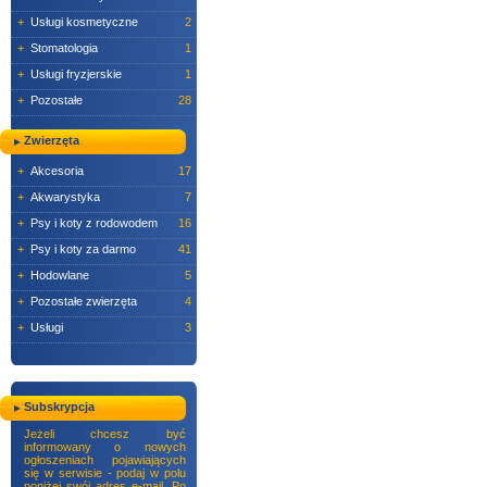
+
Usługi kosmetyczne
2
+
Stomatologia
1
+
Usługi fryzjerskie
1
+
Pozostałe
28
Zwierzęta
+
Akcesoria
17
+
Akwarystyka
7
+
Psy i koty z rodowodem
16
+
Psy i koty za darmo
41
+
Hodowlane
5
+
Pozostałe zwierzęta
4
+
Usługi
3
Subskrypcja
Jeżeli chcesz być
informowany o nowych
ogłoszeniach pojawiających
się w serwisie - podaj w polu
poniżej swój adres e-mail. Po