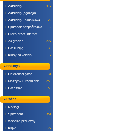
+
Zatrudnię
417
+
Zatrudnię (agencje)
13
+
Zatrudnię - dodatkowa
26
+
Sprzedaż bezpośrednia
2
+
Praca przez internet
3
+
Za granicą
222
+
Poszukuję
139
+
Kursy, szkolenia
2
Przemysł
+
Elektronarzędzia
34
+
Maszyny i urządzenia
250
+
Pozostałe
53
Różne
+
Noclegi
8
+
Sprzedam
354
+
Wspólne przejazdy
0
+
Kupię
22