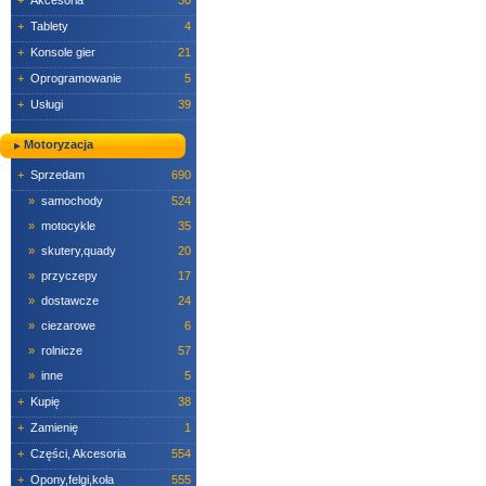
+
Akcesoria
30
+
Tablety
4
+
Konsole gier
21
+
Oprogramowanie
5
+
Usługi
39
Motoryzacja
+
Sprzedam
690
»
samochody
524
»
motocykle
35
»
skutery,quady
20
»
przyczepy
17
»
dostawcze
24
»
ciezarowe
6
»
rolnicze
57
»
inne
5
+
Kupię
38
+
Zamienię
1
+
Części, Akcesoria
554
+
Opony,felgi,koła
555