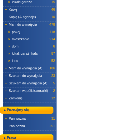
»
lokale,garaże
15
+
Kupię
46
+
Kupię (A-agencje)
10
+
Mam do wynajęcia
478
»
pokoj
118
»
mieszkanie
214
»
dom
6
»
lokal, garaż, hala
87
»
inne
52
+
Mam do wynajęcia (A)
106
+
Szukam do wynajęcia
23
+
Szukam do wynajęcia (A)
5
+
Szukam współlokatora(ki)
2
+
Zamienię
12
Poznajmy się
+
Pani pozna ...
31
+
Pan pozna ...
251
Praca