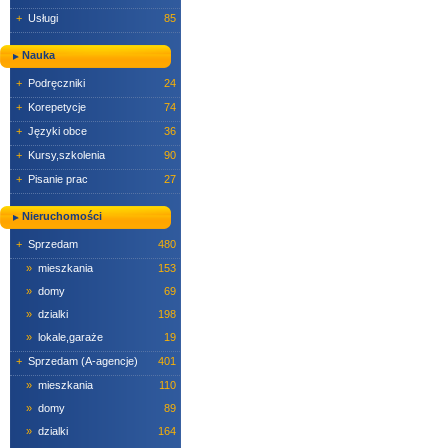
+
Usługi
85
Nauka
+
Podręczniki
24
+
Korepetycje
74
+
Języki obce
36
+
Kursy,szkolenia
90
+
Pisanie prac
27
Nieruchomości
+
Sprzedam
480
»
mieszkania
153
»
domy
69
»
dzialki
198
»
lokale,garaże
19
+
Sprzedam (A-agencje)
401
»
mieszkania
110
»
domy
89
»
dzialki
164