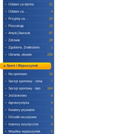
+
Oddam za darmo
21
+
Oddam za ...
4
+
Przyjmę za ...
23
+
Poszukuję
13
+
Antyki,Starocie
87
+
Zdrowie
28
+
Zgubiono, Znaleziono
1
+
Ubrania, obuwie
230
Sport / Wypoczynek
+
Na sportowo
10
+
Sprzęt sportowy - zima
7
+
Sprzęt sportowy - lato
164
+
Jeździectwo
0
+
Agroturystyka
4
+
Kwatery prywatne
7
+
Ośrodki wczasowe
5
+
Imprezy turystyczne
4
+
Wspólny wypoczynek
3