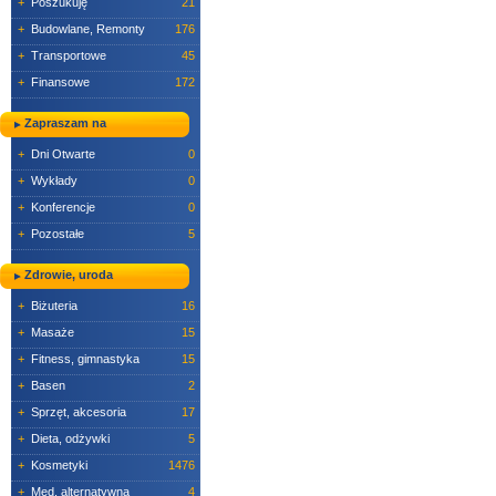
+
Poszukuję
21
+
Budowlane, Remonty
176
+
Transportowe
45
+
Finansowe
172
Zapraszam na
+
Dni Otwarte
0
+
Wykłady
0
+
Konferencje
0
+
Pozostałe
5
Zdrowie, uroda
+
Biżuteria
16
+
Masaże
15
+
Fitness, gimnastyka
15
+
Basen
2
+
Sprzęt, akcesoria
17
+
Dieta, odżywki
5
+
Kosmetyki
1476
+
Med. alternatywna
4