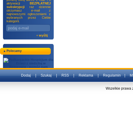
aktywacji
BEZPŁATNEJ
subskrypcji
raz dziennie
otrzymasz e-mail z
najnowszymi ogłoszeniami z
wybranych przez Ciebie
kategorii.
+
wyślij
Polecamy
Dodaj
|
Szukaj
|
RSS
|
Reklama
|
Regulamin
|
M
Wszelkie prawa 