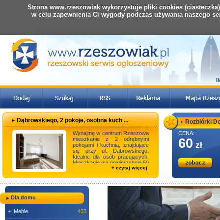
Strona www.rzeszowiak wykorzystuje pliki cookies (ciasteczka
w celu zapewnienia Ci wygody podczas używania naszego se
I
Dąbrowskiego, 2 pokoje, osobna kuch ...
Rozbiórki D
Wynajmę w centrum Rzeszowa
CENA:
mieszkanie z 2 odrębnymi
60
zł
pokojami i kuchnią, znajdujące
się przy ul. Dąbrowskiego.
Idealne dla osób pracujących.
Mieszkanie ma powierzchnię 50
+ czytaj więcej
m2 i mieś ...
Dla domu
+
Meble
433