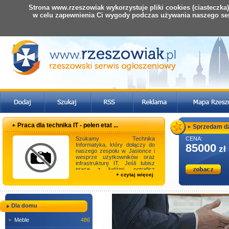
Strona www.rzeszowiak wykorzystuje pliki cookies (ciasteczka
w celu zapewnienia Ci wygody podczas używania naszego se
Praca dla technika IT - pełen etat ...
Sprzedam dzi
Szukamy Technika
CENA:
Informatyka, który dołączy do
85000
zł
naszego zespołu w Jasionce i
wesprze użytkowników oraz
infrastrukturę IT. Jeśli lubisz
pracę z ludźmi, potrafisz
+ czytaj więcej
samodzielnie rozwiąz ...
Dla domu
+
Meble
486