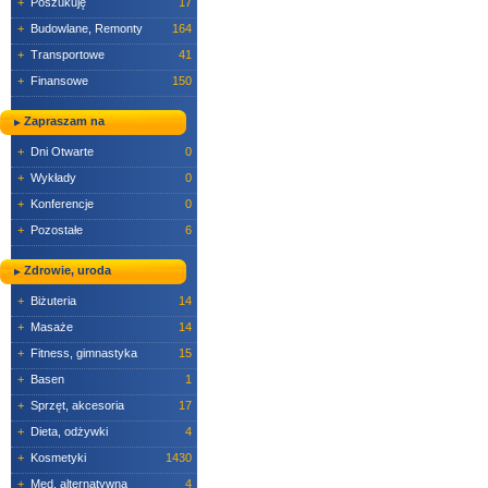
+
Poszukuję
17
+
Budowlane, Remonty
164
+
Transportowe
41
+
Finansowe
150
Zapraszam na
+
Dni Otwarte
0
+
Wykłady
0
+
Konferencje
0
+
Pozostałe
6
Zdrowie, uroda
+
Biżuteria
14
+
Masaże
14
+
Fitness, gimnastyka
15
+
Basen
1
+
Sprzęt, akcesoria
17
+
Dieta, odżywki
4
+
Kosmetyki
1430
+
Med. alternatywna
4