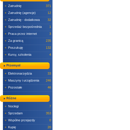
+
Zatrudnię
371
+
Zatrudnię (agencje)
12
+
Zatrudnię - dodatkowa
32
+
Sprzedaż bezpośrednia
1
+
Praca przez internet
3
+
Za granicą
235
+
Poszukuję
132
+
Kursy, szkolenia
4
Przemysł
+
Elektronarzędzia
33
+
Maszyny i urządzenia
246
+
Pozostałe
46
Różne
+
Noclegi
7
+
Sprzedam
353
+
Wspólne przejazdy
0
+
Kupię
20