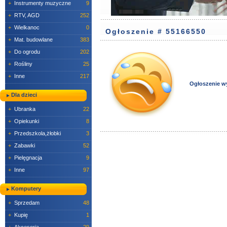
+
Instrumenty muzyczne
9
+
RTV, AGD
252
+
Wielkanoc
0
Ogłoszenie # 55166550
+
Mat. budowlane
383
+
Do ogrodu
202
+
Rośliny
25
+
Inne
217
Ogłoszenie w
Dla dzieci
+
Ubranka
22
+
Opiekunki
8
+
Przedszkola,żłobki
3
+
Zabawki
52
+
Pielęgnacja
9
+
Inne
97
Komputery
+
Sprzedam
48
+
Kupię
1