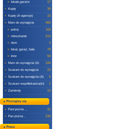
»
lokale,garaże
17
+
Kupię
39
+
Kupię (A-agencje)
10
+
Mam do wynajęcia
465
»
pokoj
118
»
mieszkanie
214
»
dom
3
»
lokal, garaż, hala
79
»
inne
50
+
Mam do wynajęcia (A)
104
+
Szukam do wynajęcia
23
+
Szukam do wynajęcia (A)
5
+
Szukam współlokatora(ki)
2
+
Zamienię
13
Poznajmy się
+
Pani pozna ...
31
+
Pan pozna ...
230
Praca