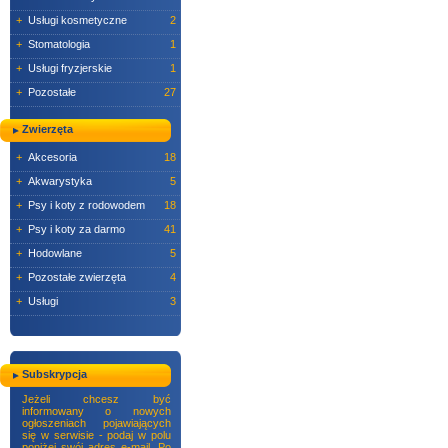
+
Usługi kosmetyczne
2
+
Stomatologia
1
+
Usługi fryzjerskie
1
+
Pozostałe
27
Zwierzęta
+
Akcesoria
18
+
Akwarystyka
5
+
Psy i koty z rodowodem
18
+
Psy i koty za darmo
41
+
Hodowlane
5
+
Pozostałe zwierzęta
4
+
Usługi
3
Subskrypcja
Jeżeli chcesz być
informowany o nowych
ogłoszeniach pojawiających
się w serwisie - podaj w polu
poniżej swój adres e-mail. Po