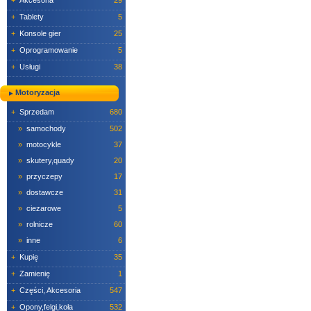
+
Akcesoria
29
+
Tablety
5
+
Konsole gier
25
+
Oprogramowanie
5
+
Usługi
38
Motoryzacja
+
Sprzedam
680
»
samochody
502
»
motocykle
37
»
skutery,quady
20
»
przyczepy
17
»
dostawcze
31
»
ciezarowe
5
»
rolnicze
60
»
inne
6
+
Kupię
35
+
Zamienię
1
+
Części, Akcesoria
547
+
Opony,felgi,koła
532