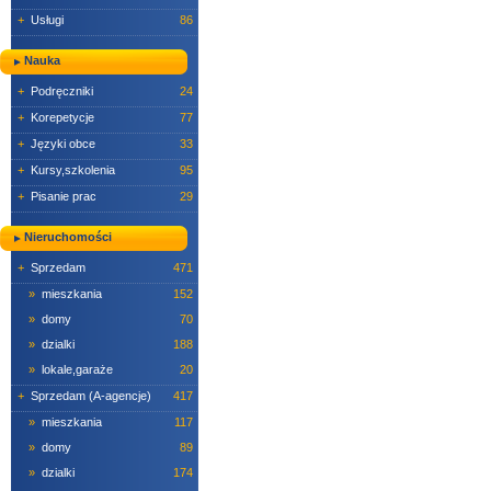
+
Usługi
86
Nauka
+
Podręczniki
24
+
Korepetycje
77
+
Języki obce
33
+
Kursy,szkolenia
95
+
Pisanie prac
29
Nieruchomości
+
Sprzedam
471
»
mieszkania
152
»
domy
70
»
dzialki
188
»
lokale,garaże
20
+
Sprzedam (A-agencje)
417
»
mieszkania
117
»
domy
89
»
dzialki
174