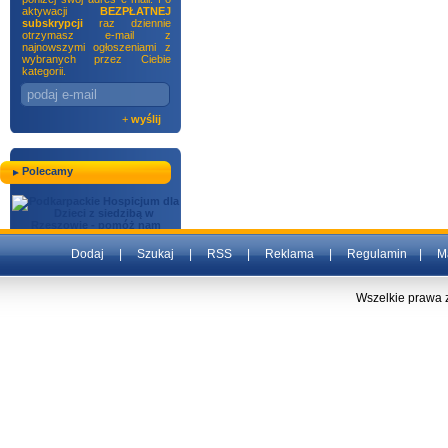
aktywacji
BEZPŁATNEJ
subskrypcji
raz dziennie
otrzymasz e-mail z
najnowszymi ogłoszeniami z
wybranych przez Ciebie
kategorii.
+
wyślij
Polecamy
Dodaj
|
Szukaj
|
RSS
|
Reklama
|
Regulamin
|
M
Wszelkie prawa 