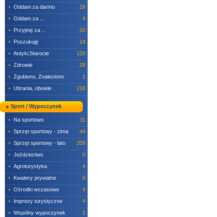
+
Oddam za darmo
18
+
Oddam za ...
4
+
Przyjmę za ...
20
+
Poszukuję
14
+
Antyki,Starocie
120
+
Zdrowie
28
+
Zgubiono, Znaleziono
1
+
Ubrania, obuwie
216
Sport / Wypoczynek
+
Na sportowo
11
+
Sprzęt sportowy - zima
44
+
Sprzęt sportowy - lato
209
+
Jeździectwo
0
+
Agroturystyka
4
+
Kwatery prywatne
9
+
Ośrodki wczasowe
4
+
Imprezy turystyczne
4
+
Wspólny wypoczynek
2