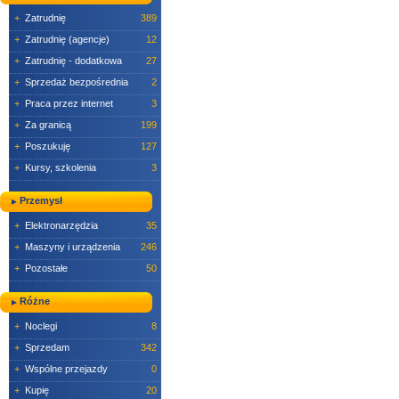
+
Zatrudnię
389
+
Zatrudnię (agencje)
12
+
Zatrudnię - dodatkowa
27
+
Sprzedaż bezpośrednia
2
+
Praca przez internet
3
+
Za granicą
199
+
Poszukuję
127
+
Kursy, szkolenia
3
Przemysł
+
Elektronarzędzia
35
+
Maszyny i urządzenia
246
+
Pozostałe
50
Różne
+
Noclegi
8
+
Sprzedam
342
+
Wspólne przejazdy
0
+
Kupię
20