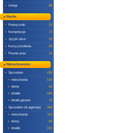
+
Usługi
80
Nauka
+
Podręczniki
24
+
Korepetycje
72
+
Języki obce
35
+
Kursy,szkolenia
89
+
Pisanie prac
24
Nieruchomości
+
Sprzedam
438
»
mieszkania
134
»
domy
62
»
dzialki
184
»
lokale,garaże
18
+
Sprzedam (A-agencje)
388
»
mieszkania
110
»
domy
86
»
dzialki
155