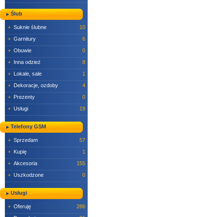
Ślub
+
Suknie ślubne
10
+
Garnitury
6
+
Obuwie
0
+
Inna odzież
8
+
Lokale, sale
1
+
Dekoracje, ozdoby
4
+
Prezenty
0
+
Usługi
19
Telefony GSM
+
Sprzedam
57
+
Kupię
1
+
Akcesoria
155
+
Uszkodzone
0
Usługi
+
Oferuję
286