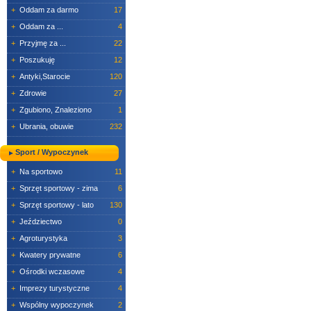
+
Oddam za darmo
17
+
Oddam za ...
4
+
Przyjmę za ...
22
+
Poszukuję
12
+
Antyki,Starocie
120
+
Zdrowie
27
+
Zgubiono, Znaleziono
1
+
Ubrania, obuwie
232
Sport / Wypoczynek
+
Na sportowo
11
+
Sprzęt sportowy - zima
6
+
Sprzęt sportowy - lato
130
+
Jeździectwo
0
+
Agroturystyka
3
+
Kwatery prywatne
6
+
Ośrodki wczasowe
4
+
Imprezy turystyczne
4
+
Wspólny wypoczynek
2