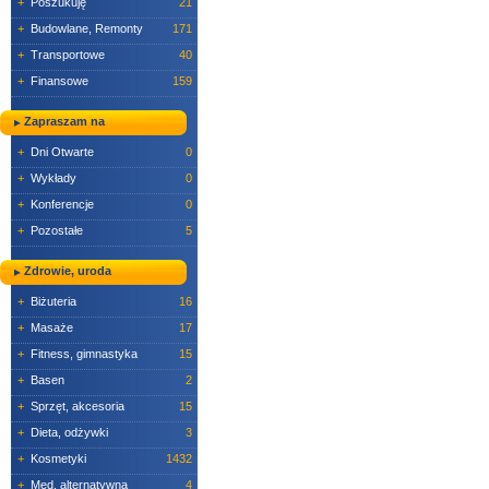
+
Poszukuję
21
+
Budowlane, Remonty
171
+
Transportowe
40
+
Finansowe
159
Zapraszam na
+
Dni Otwarte
0
+
Wykłady
0
+
Konferencje
0
+
Pozostałe
5
Zdrowie, uroda
+
Biżuteria
16
+
Masaże
17
+
Fitness, gimnastyka
15
+
Basen
2
+
Sprzęt, akcesoria
15
+
Dieta, odżywki
3
+
Kosmetyki
1432
+
Med. alternatywna
4