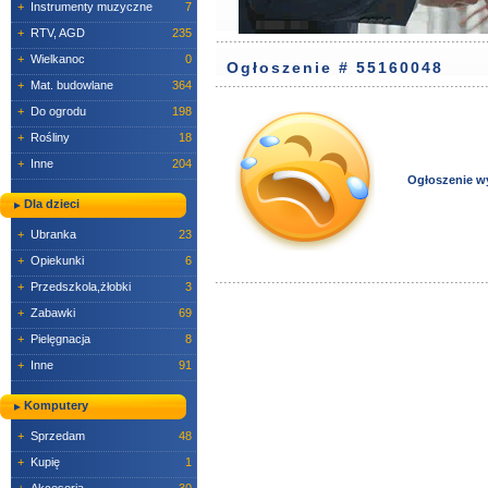
+
Instrumenty muzyczne
7
+
RTV, AGD
235
+
Wielkanoc
0
Ogłoszenie # 55160048
+
Mat. budowlane
364
+
Do ogrodu
198
+
Rośliny
18
+
Inne
204
Ogłoszenie w
Dla dzieci
+
Ubranka
23
+
Opiekunki
6
+
Przedszkola,żłobki
3
+
Zabawki
69
+
Pielęgnacja
8
+
Inne
91
Komputery
+
Sprzedam
48
+
Kupię
1