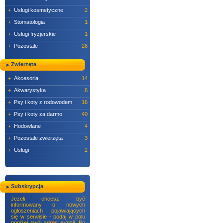
+
Usługi kosmetyczne
2
+
Stomatologia
1
+
Usługi fryzjerskie
1
+
Pozostałe
26
Zwierzęta
+
Akcesoria
14
+
Akwarystyka
6
+
Psy i koty z rodowodem
16
+
Psy i koty za darmo
40
+
Hodowlane
4
+
Pozostałe zwierzęta
3
+
Usługi
2
Subskrypcja
Jeżeli chcesz być
informowany o nowych
ogłoszeniach pojawiających
się w serwisie - podaj w polu
poniżej swój adres e-mail. Po