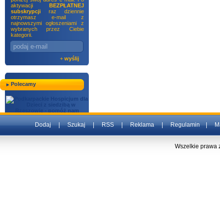
aktywacji
BEZPŁATNEJ
subskrypcji
raz dziennie
otrzymasz e-mail z
najnowszymi ogłoszeniami z
wybranych przez Ciebie
kategorii.
+
wyślij
Polecamy
Dodaj
|
Szukaj
|
RSS
|
Reklama
|
Regulamin
|
M
Wszelkie prawa 