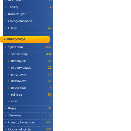
+
Akcesoria
30
+
Tablety
4
+
Konsole gier
10
+
Oprogramowanie
5
+
Usługi
41
Motoryzacja
+
Sprzedam
657
»
samochody
494
»
motocykle
34
»
skutery,quady
21
»
przyczepy
16
»
dostawcze
27
»
ciezarowe
6
»
rolnicze
55
»
inne
2
+
Kupię
31
+
Zamienię
1
+
Części, Akcesoria
540
+
Opony,felgi,koła
534