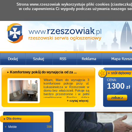
Strona www.rzeszowiak wykorzystuje pliki cookies (ciasteczka
w celu zapewnienia Ci wygody podczas używania naszego se
I
Komfortowy pokój do wynajęcia od za ...
stół dębowy
Witam, Mam do wynajęcia 3
CENA:
komfortowe pokoje przy ul.
1300
zł
Łukasiewicza w Rzeszowie w
domu bez właścicieli. Pokoje są
bardzo przestronne i w pełni
umeblowane. Bardzo dobra
+ czytaj więcej
lokalizacja ...
Dla domu
+
Meble
396