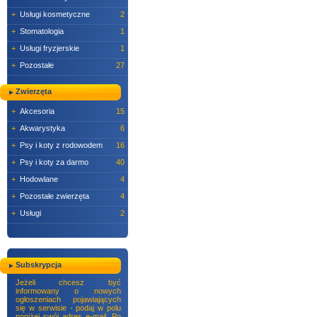
+
Usługi kosmetyczne
2
+
Stomatologia
1
+
Usługi fryzjerskie
1
+
Pozostałe
27
Zwierzęta
+
Akcesoria
15
+
Akwarystyka
6
+
Psy i koty z rodowodem
16
+
Psy i koty za darmo
40
+
Hodowlane
4
+
Pozostałe zwierzęta
4
+
Usługi
2
Subskrypcja
Jeżeli chcesz być
informowany o nowych
ogłoszeniach pojawiających
się w serwisie - podaj w polu
poniżej swój adres e-mail. Po