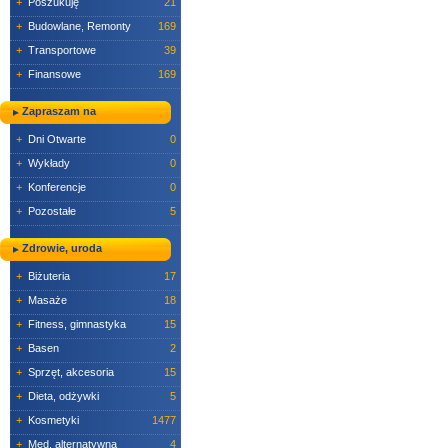
+
Poszukuję
21
+
Budowlane, Remonty
169
+
Transportowe
39
+
Finansowe
169
Zapraszam na
+
Dni Otwarte
0
+
Wykłady
0
+
Konferencje
0
+
Pozostałe
5
Zdrowie, uroda
+
Biżuteria
17
+
Masaże
18
+
Fitness, gimnastyka
15
+
Basen
2
+
Sprzęt, akcesoria
15
+
Dieta, odżywki
5
+
Kosmetyki
1477
+
Med. alternatywna
4