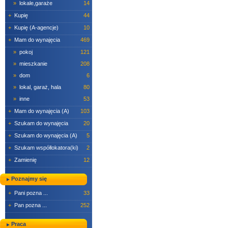
»
lokale,garaże
14
+
Kupię
44
+
Kupię (A-agencje)
10
+
Mam do wynajęcia
469
»
pokoj
121
»
mieszkanie
208
»
dom
6
»
lokal, garaż, hala
80
»
inne
53
+
Mam do wynajęcia (A)
103
+
Szukam do wynajęcia
20
+
Szukam do wynajęcia (A)
5
+
Szukam współlokatora(ki)
2
+
Zamienię
12
Poznajmy się
+
Pani pozna ...
33
+
Pan pozna ...
252
Praca