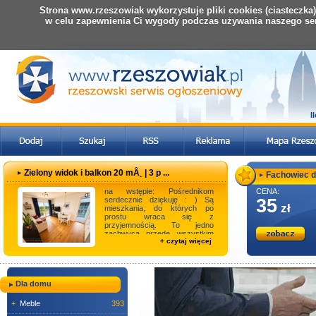
Strona www.rzeszowiak wykorzystuje pliki cookies (ciasteczka
w celu zapewnienia Ci wygody podczas używania naszego se
I
Zielony widok i balkon 20 mÂ˛ | 3 p ...
Fachowiec do
na wstępie: Pośrednikom
CENA:
serdecznie dziękuję : ) Są
35
zł
mieszkania, do których po
prostu wraca się z
przyjemnością. To jedno
zachwyca przede wszystkim
+ czytaj więcej
przestronnym, blisko 20-
metrowym ...
Dla domu
+
Meble
393