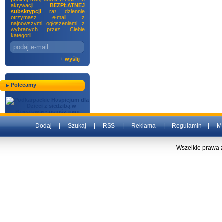
aktywacji
BEZPŁATNEJ
subskrypcji
raz dziennie
otrzymasz e-mail z
najnowszymi ogłoszeniami z
wybranych przez Ciebie
kategorii.
+
wyślij
Polecamy
Dodaj
|
Szukaj
|
RSS
|
Reklama
|
Regulamin
|
M
Wszelkie prawa 