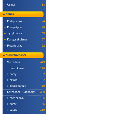
+
Usługi
83
Nauka
+
Podręczniki
24
+
Korepetycje
70
+
Języki obce
35
+
Kursy,szkolenia
87
+
Pisanie prac
22
Nieruchomości
+
Sprzedam
449
»
mieszkania
146
»
domy
62
»
dzialki
182
»
lokale,garaże
19
+
Sprzedam (A-agencje)
388
»
mieszkania
106
»
domy
85
»
dzialki
159