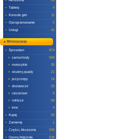
+
Akcesoria
30
+
Tablety
4
+
Konsole gier
11
+
Oprogramowanie
5
+
Usługi
41
Motoryzacja
+
Sprzedam
674
»
samochody
509
»
motocykle
35
»
skutery,quady
21
»
przyczepy
16
»
dostawcze
25
»
ciezarowe
6
»
rolnicze
56
»
inne
4
+
Kupię
35
+
Zamienię
1
+
Części, Akcesoria
535
+
Opony,felgi,koła
536