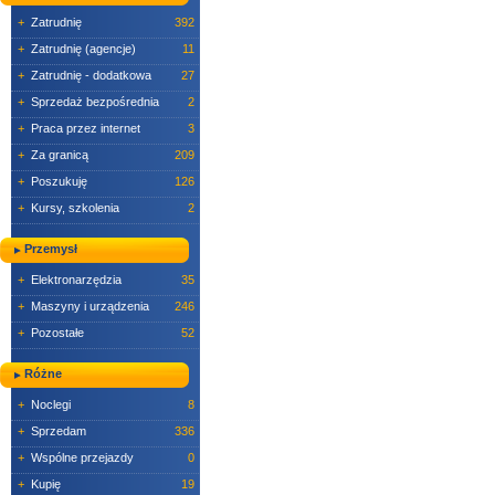
+
Zatrudnię
392
+
Zatrudnię (agencje)
11
+
Zatrudnię - dodatkowa
27
+
Sprzedaż bezpośrednia
2
+
Praca przez internet
3
+
Za granicą
209
+
Poszukuję
126
+
Kursy, szkolenia
2
Przemysł
+
Elektronarzędzia
35
+
Maszyny i urządzenia
246
+
Pozostałe
52
Różne
+
Noclegi
8
+
Sprzedam
336
+
Wspólne przejazdy
0
+
Kupię
19