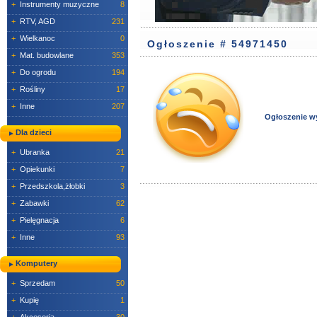
+
Instrumenty muzyczne
8
+
RTV, AGD
231
+
Wielkanoc
0
Ogłoszenie # 54971450
+
Mat. budowlane
353
+
Do ogrodu
194
+
Rośliny
17
+
Inne
207
Ogłoszenie w
Dla dzieci
+
Ubranka
21
+
Opiekunki
7
+
Przedszkola,żłobki
3
+
Zabawki
62
+
Pielęgnacja
6
+
Inne
93
Komputery
+
Sprzedam
50
+
Kupię
1