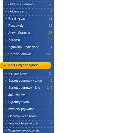
+
Oddam za darmo
20
+
Oddam za ...
4
+
Przyjmę za ...
22
+
Poszukuję
12
+
Antyki,Starocie
115
+
Zdrowie
28
+
Zgubiono, Znaleziono
1
+
Ubrania, obuwie
227
Sport / Wypoczynek
+
Na sportowo
10
+
Sprzęt sportowy - zima
6
+
Sprzęt sportowy - lato
142
+
Jeździectwo
0
+
Agroturystyka
4
+
Kwatery prywatne
6
+
Ośrodki wczasowe
3
+
Imprezy turystyczne
4
+
Wspólny wypoczynek
3