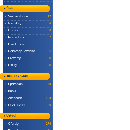
Ślub
+
Suknie ślubne
12
+
Garnitury
6
+
Obuwie
0
+
Inna odzież
7
+
Lokale, sale
1
+
Dekoracje, ozdoby
5
+
Prezenty
0
+
Usługi
20
Telefony GSM
+
Sprzedam
49
+
Kupię
1
+
Akcesoria
163
+
Uszkodzone
0
Usługi
+
Oferuję
276