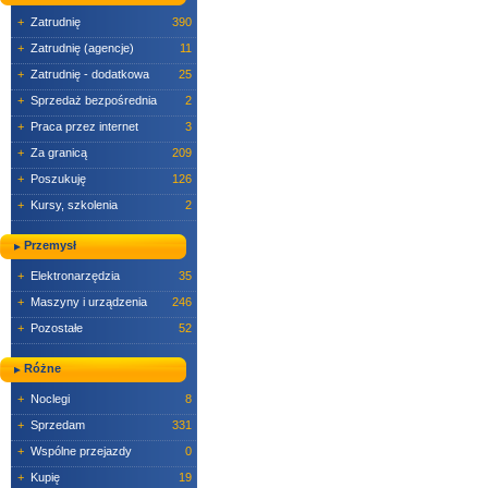
+
Zatrudnię
390
+
Zatrudnię (agencje)
11
+
Zatrudnię - dodatkowa
25
+
Sprzedaż bezpośrednia
2
+
Praca przez internet
3
+
Za granicą
209
+
Poszukuję
126
+
Kursy, szkolenia
2
Przemysł
+
Elektronarzędzia
35
+
Maszyny i urządzenia
246
+
Pozostałe
52
Różne
+
Noclegi
8
+
Sprzedam
331
+
Wspólne przejazdy
0
+
Kupię
19