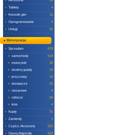
+
Akcesoria
30
+
Tablety
4
+
Konsole gier
11
+
Oprogramowanie
5
+
Usługi
41
Motoryzacja
+
Sprzedam
678
»
samochody
514
»
motocykle
35
»
skutery,quady
20
»
przyczepy
16
»
dostawcze
25
»
ciezarowe
6
»
rolnicze
56
»
inne
4
+
Kupię
31
+
Zamienię
1
+
Części, Akcesoria
523
+
Opony,felgi,koła
523