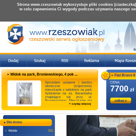
Strona www.rzeszowiak wykorzystuje pliki cookies (ciasteczka
w celu zapewnienia Ci wygody podczas używania naszego se
I
Widok na park, Broniewskiego, 4 pok ...
Fiat Bravo II -
Sprzedam ustawne i bardzo
CENA:
słoneczne (trójstronne)
7700
zł
mieszkanie z widokiem na park
Sybiraków na os. Baranówka
znajdujące się przy ul.
Broniewskiego. Mieszkanie ma
+ czytaj więcej
powierzchnię 63,50 ...
Dla domu
+
Meble
391