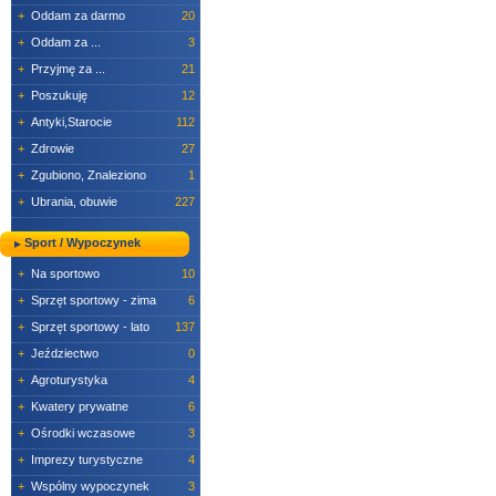
+
Oddam za darmo
20
+
Oddam za ...
3
+
Przyjmę za ...
21
+
Poszukuję
12
+
Antyki,Starocie
112
+
Zdrowie
27
+
Zgubiono, Znaleziono
1
+
Ubrania, obuwie
227
Sport / Wypoczynek
+
Na sportowo
10
+
Sprzęt sportowy - zima
6
+
Sprzęt sportowy - lato
137
+
Jeździectwo
0
+
Agroturystyka
4
+
Kwatery prywatne
6
+
Ośrodki wczasowe
3
+
Imprezy turystyczne
4
+
Wspólny wypoczynek
3