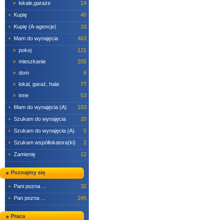
»
lokale,garaże
14
+
Kupię
40
+
Kupię (A-agencje)
10
+
Mam do wynajęcia
463
»
pokoj
121
»
mieszkanie
205
»
dom
6
»
lokal, garaż, hala
77
»
inne
53
+
Mam do wynajęcia (A)
103
+
Szukam do wynajęcia
20
+
Szukam do wynajęcia (A)
5
+
Szukam współlokatora(ki)
2
+
Zamienię
12
Poznajmy się
+
Pani pozna ...
32
+
Pan pozna ...
245
Praca