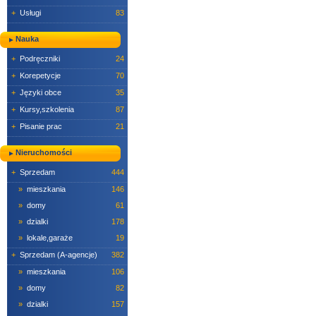
+
Usługi
83
Nauka
+
Podręczniki
24
+
Korepetycje
70
+
Języki obce
35
+
Kursy,szkolenia
87
+
Pisanie prac
21
Nieruchomości
+
Sprzedam
444
»
mieszkania
146
»
domy
61
»
dzialki
178
»
lokale,garaże
19
+
Sprzedam (A-agencje)
382
»
mieszkania
106
»
domy
82
»
dzialki
157