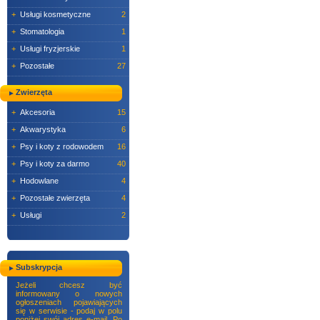
+
Usługi kosmetyczne
2
+
Stomatologia
1
+
Usługi fryzjerskie
1
+
Pozostałe
27
Zwierzęta
+
Akcesoria
15
+
Akwarystyka
6
+
Psy i koty z rodowodem
16
+
Psy i koty za darmo
40
+
Hodowlane
4
+
Pozostałe zwierzęta
4
+
Usługi
2
Subskrypcja
Jeżeli chcesz być
informowany o nowych
ogłoszeniach pojawiających
się w serwisie - podaj w polu
poniżej swój adres e-mail. Po