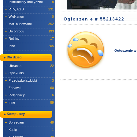
+
Instrumenty muzyczne
8
+
RTV, AGD
231
+
Wielkanoc
0
Ogłoszenie # 55213422
+
Mat. budowlane
352
+
Do ogrodu
193
+
Rośliny
17
+
Inne
205
Ogłoszenie w
Dla dzieci
+
Ubranka
22
+
Opiekunki
7
+
Przedszkola,żłobki
3
+
Zabawki
60
+
Pielęgnacja
6
+
Inne
89
Komputery
+
Sprzedam
49
+
Kupię
1