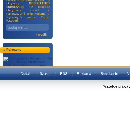
aktywacji
BEZPŁATNEJ
subskrypcji
raz dziennie
otrzymasz e-mail z
najnowszymi ogłoszeniami z
wybranych przez Ciebie
kategorii.
+
wyślij
Polecamy
Dodaj
|
Szukaj
|
RSS
|
Reklama
|
Regulamin
|
M
Wszelkie prawa 