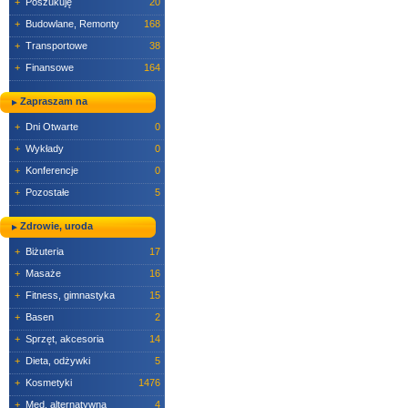
+
Poszukuję
20
+
Budowlane, Remonty
168
+
Transportowe
38
+
Finansowe
164
Zapraszam na
+
Dni Otwarte
0
+
Wykłady
0
+
Konferencje
0
+
Pozostałe
5
Zdrowie, uroda
+
Biżuteria
17
+
Masaże
16
+
Fitness, gimnastyka
15
+
Basen
2
+
Sprzęt, akcesoria
14
+
Dieta, odżywki
5
+
Kosmetyki
1476
+
Med. alternatywna
4