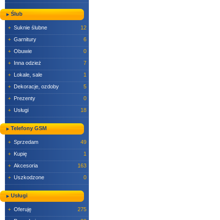
Ślub
+
Suknie ślubne
12
+
Garnitury
6
+
Obuwie
0
+
Inna odzież
7
+
Lokale, sale
1
+
Dekoracje, ozdoby
5
+
Prezenty
0
+
Usługi
18
Telefony GSM
+
Sprzedam
49
+
Kupię
1
+
Akcesoria
163
+
Uszkodzone
0
Usługi
+
Oferuję
275