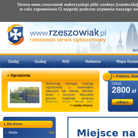
Strona www.rzeszowiak wykorzystuje pliki cookies (ciasteczka
w celu zapewnienia Ci wygody podczas używania naszego se
Ilo
Ogrodzenia
Pobitno, Mało
Wykonuję różnego rodzaju
CENA:
ogrodzenia z materiałem
2800
zł
własnym lub klienta. Montaż
bram i przęseł. Wysokiej
jakości materiały posłużą
Państwu przez długie lata.
+ czytaj więcej
Umów się na bezpłatny p ...
Dla domu
+
Meble
468