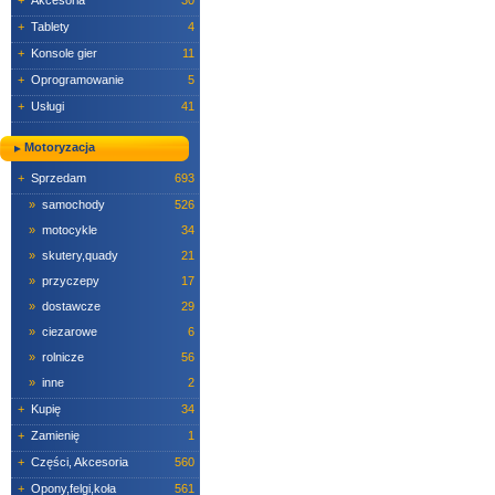
+
Akcesoria
30
+
Tablety
4
+
Konsole gier
11
+
Oprogramowanie
5
+
Usługi
41
Motoryzacja
+
Sprzedam
693
»
samochody
526
»
motocykle
34
»
skutery,quady
21
»
przyczepy
17
»
dostawcze
29
»
ciezarowe
6
»
rolnicze
56
»
inne
2
+
Kupię
34
+
Zamienię
1
+
Części, Akcesoria
560
+
Opony,felgi,koła
561