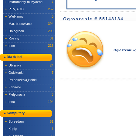
+
Instrumenty muzyczne
7
+
RTV, AGD
252
+
Wielkanoc
0
Ogłoszenie # 55148134
+
Mat. budowlane
394
+
Do ogrodu
209
+
Rośliny
31
+
Inne
218
Ogłoszenie w
Dla dzieci
+
Ubranka
24
+
Opiekunki
7
+
Przedszkola,żłobki
3
+
Zabawki
73
+
Pielęgnacja
8
+
Inne
104
Komputery
+
Sprzedam
51
+
Kupię
1