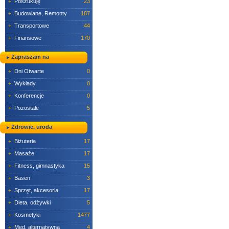
+
Poszukuję
23
+
Budowlane, Remonty
187
+
Transportowe
44
+
Finansowe
170
Zapraszam na
+
Dni Otwarte
0
+
Wykłady
0
+
Konferencje
0
+
Pozostałe
5
Zdrowie, uroda
+
Biżuteria
17
+
Masaże
17
+
Fitness, gimnastyka
15
+
Basen
3
+
Sprzęt, akcesoria
17
+
Dieta, odżywki
5
+
Kosmetyki
1477
+
Med. alternatywna
4