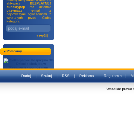
aktywacji
BEZPŁATNEJ
subskrypcji
raz dziennie
otrzymasz e-mail z
najnowszymi ogłoszeniami z
wybranych przez Ciebie
kategorii.
+
wyślij
Polecamy
Dodaj
|
Szukaj
|
RSS
|
Reklama
|
Regulamin
|
M
Wszelkie prawa 