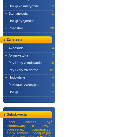
+
Usługi kosmetyczne
2
+
Stomatologia
1
+
Usługi fryzjerskie
1
+
Pozostałe
28
Zwierzęta
+
Akcesoria
14
+
Akwarystyka
7
+
Psy i koty z rodowodem
16
+
Psy i koty za darmo
87
+
Hodowlane
4
+
Pozostałe zwierzęta
3
+
Usługi
2
Subskrypcja
Jeżeli chcesz być
informowany o nowych
ogłoszeniach pojawiających
się w serwisie - podaj w polu
poniżej swój adres e-mail. Po