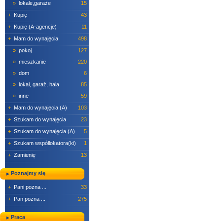
»
lokale,garaże
15
+
Kupię
43
+
Kupię (A-agencje)
11
+
Mam do wynajęcia
498
»
pokoj
127
»
mieszkanie
220
»
dom
6
»
lokal, garaż, hala
85
»
inne
59
+
Mam do wynajęcia (A)
103
+
Szukam do wynajęcia
23
+
Szukam do wynajęcia (A)
5
+
Szukam współlokatora(ki)
1
+
Zamienię
13
Poznajmy się
+
Pani pozna ...
33
+
Pan pozna ...
275
Praca