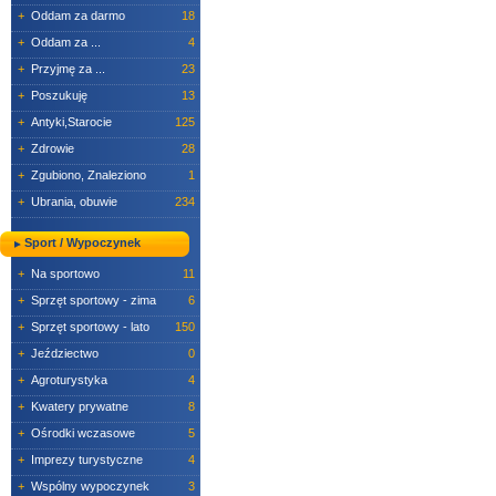
+
Oddam za darmo
18
+
Oddam za ...
4
+
Przyjmę za ...
23
+
Poszukuję
13
+
Antyki,Starocie
125
+
Zdrowie
28
+
Zgubiono, Znaleziono
1
+
Ubrania, obuwie
234
Sport / Wypoczynek
+
Na sportowo
11
+
Sprzęt sportowy - zima
6
+
Sprzęt sportowy - lato
150
+
Jeździectwo
0
+
Agroturystyka
4
+
Kwatery prywatne
8
+
Ośrodki wczasowe
5
+
Imprezy turystyczne
4
+
Wspólny wypoczynek
3