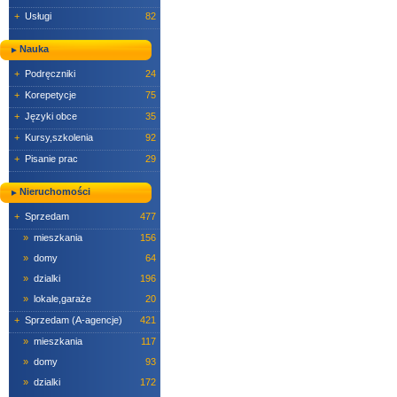
+
Usługi
82
Nauka
+
Podręczniki
24
+
Korepetycje
75
+
Języki obce
35
+
Kursy,szkolenia
92
+
Pisanie prac
29
Nieruchomości
+
Sprzedam
477
»
mieszkania
156
»
domy
64
»
dzialki
196
»
lokale,garaże
20
+
Sprzedam (A-agencje)
421
»
mieszkania
117
»
domy
93
»
dzialki
172