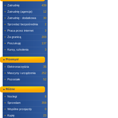
+
Zatrudnię
439
+
Zatrudnię (agencje)
12
+
Zatrudnię - dodatkowa
30
+
Sprzedaż bezpośrednia
2
+
Praca przez internet
3
+
Za granicą
203
+
Poszukuję
137
+
Kursy, szkolenia
3
Przemysł
+
Elektronarzędzia
35
+
Maszyny i urządzenia
252
+
Pozostałe
52
Różne
+
Noclegi
8
+
Sprzedam
359
+
Wspólne przejazdy
0
+
Kupię
23