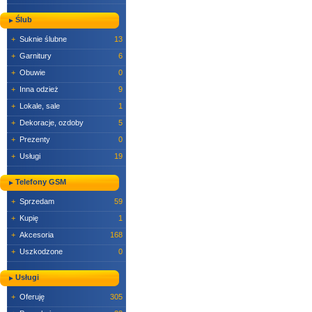
Ślub
+
Suknie ślubne
13
+
Garnitury
6
+
Obuwie
0
+
Inna odzież
9
+
Lokale, sale
1
+
Dekoracje, ozdoby
5
+
Prezenty
0
+
Usługi
19
Telefony GSM
+
Sprzedam
59
+
Kupię
1
+
Akcesoria
168
+
Uszkodzone
0
Usługi
+
Oferuję
305