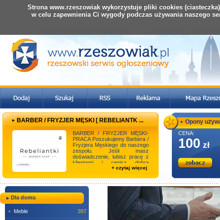
Strona www.rzeszowiak wykorzystuje pliki cookies (ciasteczka
w celu zapewnienia Ci wygody podczas używania naszego se
BARBER / FRYZJER MĘSKI [ REBELIANTK ...
Opony używan
BARBER / FRYZJER MĘSKI-
CENA:
PRACA Poszukujemy Barbera /
100
zł
Fryzjera Męskiego do naszego
zespołu. Jeśli masz
doświadczenie, lubisz pracę z
klientami i cenisz dobrą
+ czytaj więcej
atmosferę w miejscu pr ...
Dla domu
+
Meble
397