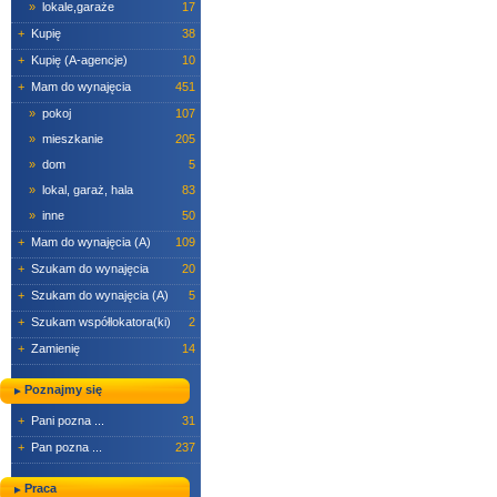
»
lokale,garaże
17
+
Kupię
38
+
Kupię (A-agencje)
10
+
Mam do wynajęcia
451
»
pokoj
107
»
mieszkanie
205
»
dom
5
»
lokal, garaż, hala
83
»
inne
50
+
Mam do wynajęcia (A)
109
+
Szukam do wynajęcia
20
+
Szukam do wynajęcia (A)
5
+
Szukam współlokatora(ki)
2
+
Zamienię
14
Poznajmy się
+
Pani pozna ...
31
+
Pan pozna ...
237
Praca