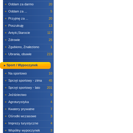
+
Oddam za darmo
20
+
Oddam za ...
5
+
Przyjmę za ...
20
+
Poszukuję
13
+
Antyki,Starocie
117
+
Zdrowie
25
+
Zgubiono, Znaleziono
1
+
Ubrania, obuwie
219
Sport / Wypoczynek
+
Na sportowo
10
+
Sprzęt sportowy - zima
45
+
Sprzęt sportowy - lato
201
+
Jeździectwo
0
+
Agroturystyka
4
+
Kwatery prywatne
7
+
Ośrodki wczasowe
3
+
Imprezy turystyczne
4
+
Wspólny wypoczynek
3