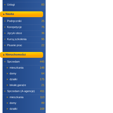
+
Usługi
83
Nauka
+
Podręczniki
25
+
Korepetycje
75
+
Języki obce
36
+
Kursy,szkolenia
95
+
Pisanie prac
22
Nieruchomości
+
Sprzedam
445
»
mieszkania
148
»
domy
64
»
dzialki
175
»
lokale,garaże
21
+
Sprzedam (A-agencje)
411
»
mieszkania
113
»
domy
89
»
dzialki
168