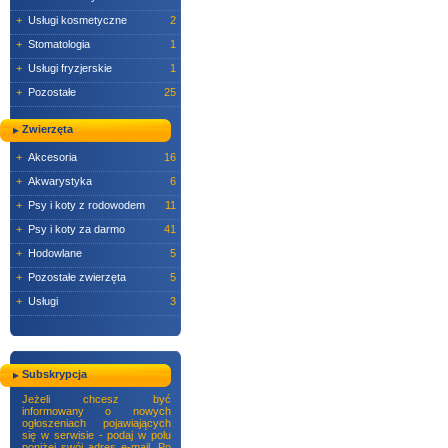
+
Usługi kosmetyczne
2
+
Stomatologia
1
+
Usługi fryzjerskie
1
+
Pozostałe
25
Zwierzęta
+
Akcesoria
16
+
Akwarystyka
6
+
Psy i koty z rodowodem
11
+
Psy i koty za darmo
41
+
Hodowlane
5
+
Pozostałe zwierzęta
5
+
Usługi
3
Subskrypcja
Jeżeli chcesz być
informowany o nowych
ogłoszeniach pojawiających
się w serwisie - podaj w polu
poniżej swój adres e-mail. Po