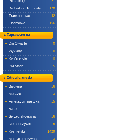
+
Poszukuję
21
+
Budowlane, Remonty
170
+
Transportowe
42
+
Finansowe
156
Zapraszam na
+
Dni Otwarte
0
+
Wykłady
0
+
Konferencje
0
+
Pozostałe
5
Zdrowie, uroda
+
Biżuteria
16
+
Masaże
13
+
Fitness, gimnastyka
15
+
Basen
1
+
Sprzęt, akcesoria
16
+
Dieta, odżywki
5
+
Kosmetyki
1429
+
Med. alternatywna
3