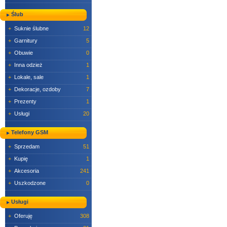
Ślub
+
Suknie ślubne
12
+
Garnitury
5
+
Obuwie
0
+
Inna odzież
1
+
Lokale, sale
1
+
Dekoracje, ozdoby
7
+
Prezenty
1
+
Usługi
20
Telefony GSM
+
Sprzedam
51
+
Kupię
1
+
Akcesoria
241
+
Uszkodzone
0
Usługi
+
Oferuję
308