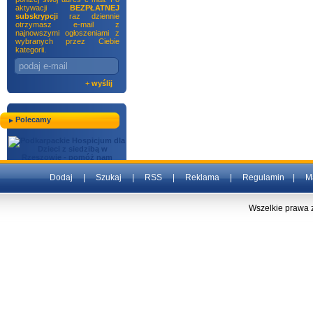
aktywacji
BEZPŁATNEJ
subskrypcji
raz dziennie
otrzymasz e-mail z
najnowszymi ogłoszeniami z
wybranych przez Ciebie
kategorii.
+
wyślij
Polecamy
Dodaj
|
Szukaj
|
RSS
|
Reklama
|
Regulamin
|
M
Wszelkie prawa 