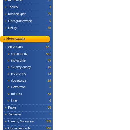
+
Akcesoria
27
+
Tablety
3
+
Konsole gier
25
+
Oprogramowanie
5
+
Usługi
40
Motoryzacja
+
Sprzedam
671
»
samochody
507
»
motocykle
35
»
skutery,quady
16
»
przyczepy
13
»
dostawcze
28
»
ciezarowe
6
»
rolnicze
58
»
inne
6
+
Kupię
34
+
Zamienię
1
+
Części, Akcesoria
533
+
Opony,felgi,koła
546