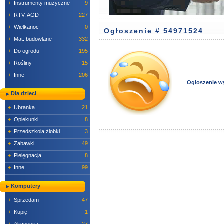
+
Instrumenty muzyczne
9
+
RTV, AGD
227
+
Wielkanoc
0
Ogłoszenie # 54971524
+
Mat. budowlane
332
+
Do ogrodu
195
+
Rośliny
15
+
Inne
206
Ogłoszenie w
Dla dzieci
+
Ubranka
21
+
Opiekunki
8
+
Przedszkola,żłobki
3
+
Zabawki
49
+
Pielęgnacja
8
+
Inne
99
Komputery
+
Sprzedam
47
+
Kupię
1