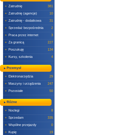
+
Zatrudnię
381
+
Zatrudnię (agencje)
10
+
Zatrudnię - dodatkowa
31
+
Sprzedaż bezpośrednia
2
+
Praca przez internet
3
+
Za granicą
227
+
Poszukuję
134
+
Kursy, szkolenia
4
Przemysł
+
Elektronarzędzia
29
+
Maszyny i urządzenia
247
+
Pozostałe
50
Różne
+
Noclegi
8
+
Sprzedam
335
+
Wspólne przejazdy
0
+
Kupię
19